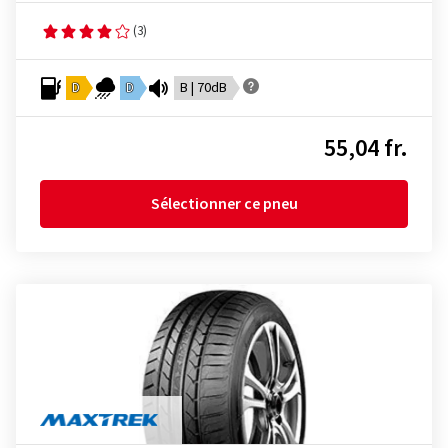
(3)
D
D
B | 70dB
55,04 fr.
Sélectionner ce pneu