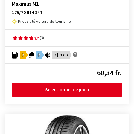
Maximus M1
175/70 R14 84T
Pneus été voiture de tourisme
(3)
D
D
B | 70dB
60,34 fr.
Sélectionner ce pneu