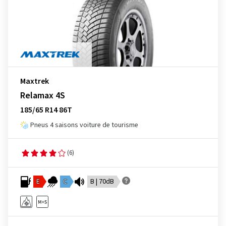
Maxtrek
Relamax 4S
185/65 R14 86T
Pneus 4 saisons voiture de tourisme
(6)
E
C
B | 70dB