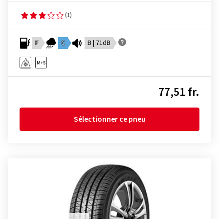
(1)
F
C
B | 71dB
77,51 fr.
Sélectionner ce pneu