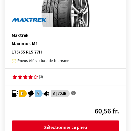
Maxtrek
Maximus M1
175/55 R15 77H
Pneus été voiture de tourisme
(3)
D
D
B | 70dB
60,56 fr.
Sélectionner ce pneu