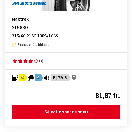
Maxtrek
SU-830
215/60 R16C 108S/106S
Pneus été utilitaire
(1)
C
C
B | 72dB
81,87 fr.
Sélectionner ce pneu