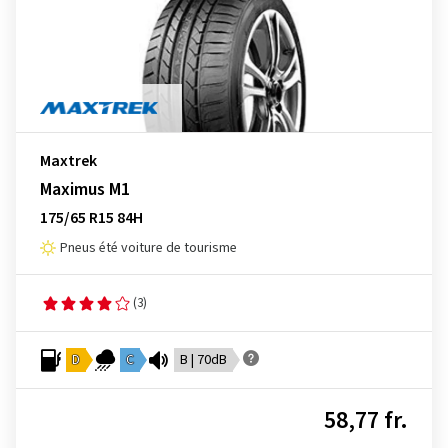
Maxtrek
Maximus M1
175/65 R15 84H
Pneus été voiture de tourisme
(3)
D
C
B | 70dB
58,77 fr.