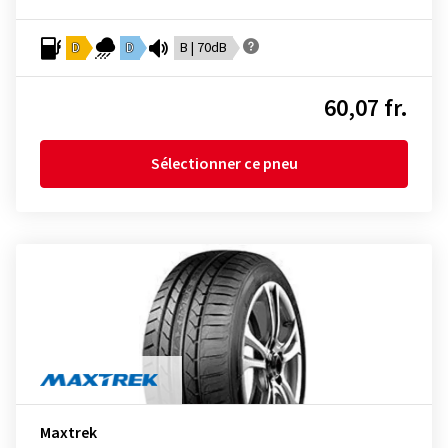
D
D
B | 70dB
60,07 fr.
Sélectionner ce pneu
Maxtrek