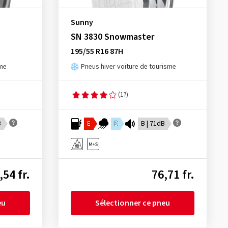
Sunny
SN 3830 Snowmaster
195/55 R16 87H
sme
Pneus hiver voiture de tourisme
(17)
B
E
E
B | 71dB
,54 fr.
76,71 fr.
eu
Sélectionner ce pneu