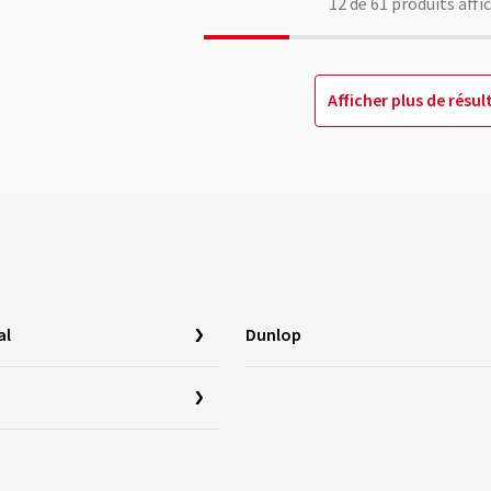
12
de
61
produits affi
Afficher plus de résul
al
Dunlop