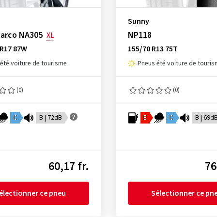
Sunny
Marco NA305
NP118
XL
ZR17 87W
155/70 R13 75T
été voiture de tourisme
Pneus été voiture de touri
(0)
(0)
C
B | 72dB
E
C
B | 69d
60,17 fr.
76
électionner ce pneu
Sélectionner ce pn