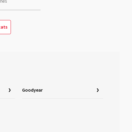
chés
tats
Goodyear