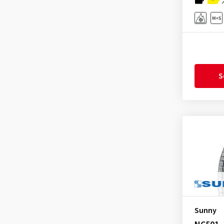
Gislaved
(1)
GiTi
(4)
Goodride
(337)
Goodtrip
(17)
S
Goodyear
(1766)
Grenlander
(25)
Gripmax
(170)
GT Radial
(46)
Hankook
(2191)
Headway
(7)
Heidenau
(14)
Hifly
(372)
Imperial
(622)
Sunny
Infinity
(9)