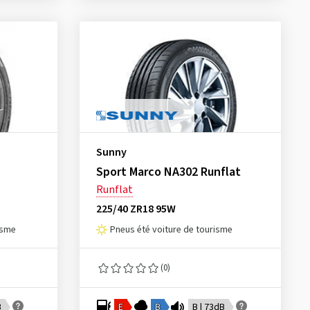
Sunny
Sport Marco NA302 Runflat
Runflat
225/40 ZR18 95W
isme
Pneus été voiture de tourisme
(0)
B
E
B
B | 73dB