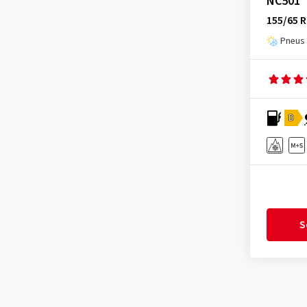
NC501
Journey Tyre
(3)
155/65 R
Kinforest
(1)
Pneus 
Kingboss
(10)
Kingstar
(2)
KLEBER
(124)
D
Kormoran
(169)
Kumho
(1509)
Kustone
(1)
Landsail
(188)
Lassa
(52)
S
Laufenn
(529)
Leao
(169)
Linglong
(466)
Loder Tire
(1)