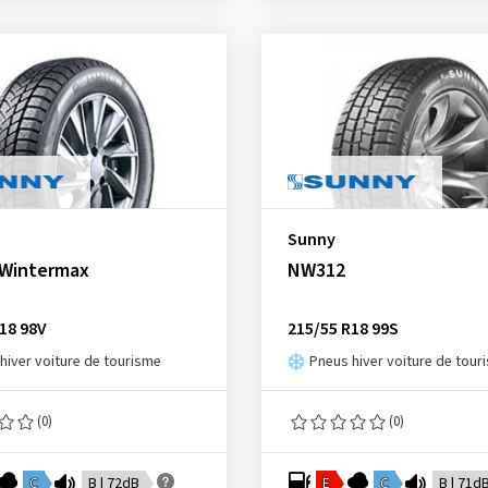
Sunny
Wintermax
NW312
18 98V
215/55 R18 99S
hiver voiture de tourisme
Pneus hiver voiture de tour
(0)
(0)
C
B | 72dB
E
C
B | 71d