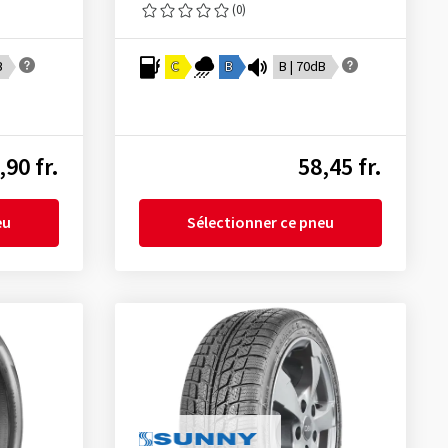
(0)
B
C
B
B | 70dB
,90 fr.
58,45 fr.
eu
Sélectionner ce pneu