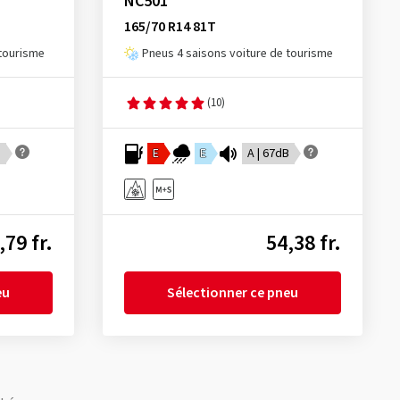
NC501
165/70 R14 81T
 tourisme
Pneus 4 saisons voiture de tourisme
(10)
B
E
E
A | 67dB
,79 fr.
54,38 fr.
eu
Sélectionner ce pneu