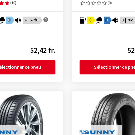
(10)
(0)
D
A | 67dB
C
B
B | 70d
52,42 fr.
52
électionner ce pneu
Sélectionner ce pn