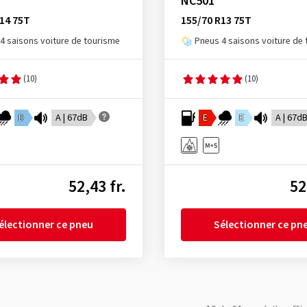
NC501
14 75T
155/70 R13 75T
4 saisons voiture de tourisme
Pneus 4 saisons voiture de
(10)
(10)
D
A | 67dB
E
E
A | 67d
52,43 fr.
52
électionner ce pneu
Sélectionner ce pn