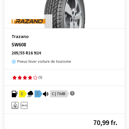
Trazano
SW608
205/55 R16 91H
Pneus hiver voiture de tourisme
(5)
C
C
C | 73dB
70,99 fr.