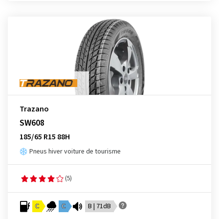
Trazano
SW608
185/65 R15 88H
Pneus hiver voiture de tourisme
(5)
C
C
B | 71dB