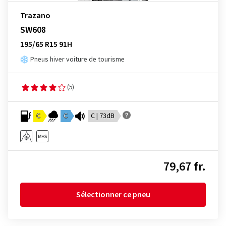
Trazano
SW608
195/65 R15 91H
Pneus hiver voiture de tourisme
(5)
C
C
C | 73dB
79,67 fr.
Sélectionner ce pneu