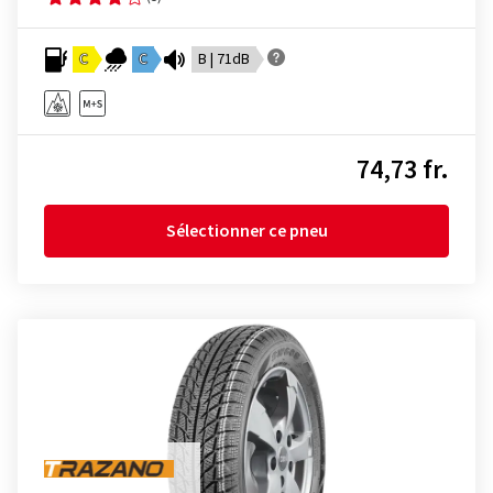
C
C
B | 71dB
74,73 fr.
Sélectionner ce pneu