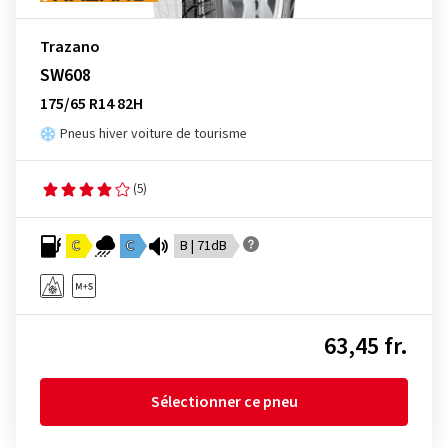
Trazano
SW608
175/65 R14 82H
Pneus hiver voiture de tourisme
(5)
C
C
B | 71dB
63,45 fr.
Sélectionner ce pneu