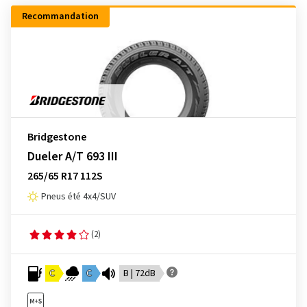
Recommandation
Bridgestone
Dueler A/T 693 III
265/65 R17 112S
Pneus été 4x4/SUV
(2)
C
C
B | 72dB