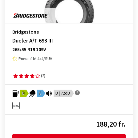
Bridgestone
Dueler A/T 693 III
265/55 R19 109V
Pneus été 4x4/SUV
(2)
B
C
B | 72dB
188,20 fr.