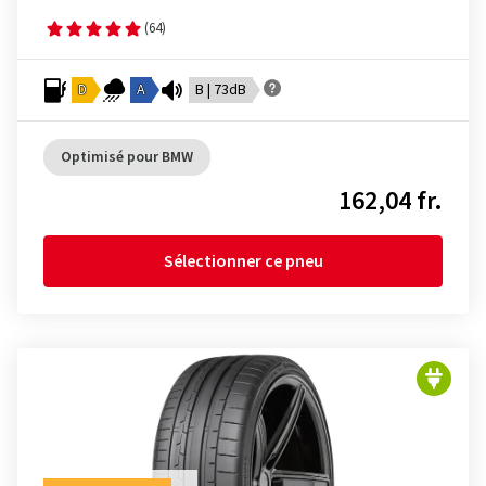
(64)
D
A
B | 73dB
Optimisé pour BMW
162,04 fr.
Sélectionner ce pneu