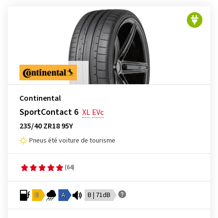
Continental
SportContact 6
XL
EVc
235/40 ZR18 95Y
Pneus été voiture de tourisme
(64)
D
A
B | 71dB