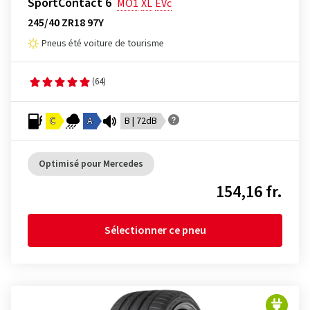
SportContact 6
MO1
XL
EVc
245/40 ZR18 97Y
Pneus été voiture de tourisme
(64)
C
A
B | 72dB
Optimisé pour Mercedes
154,16 fr.
Sélectionner ce pneu