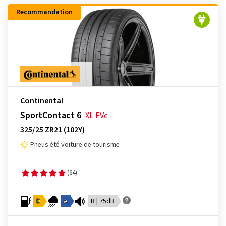
Recommandation
Continental
SportContact 6
XL
EVc
325/25 ZR21 (102Y)
Pneus été voiture de tourisme
(64)
D
A
B | 75dB