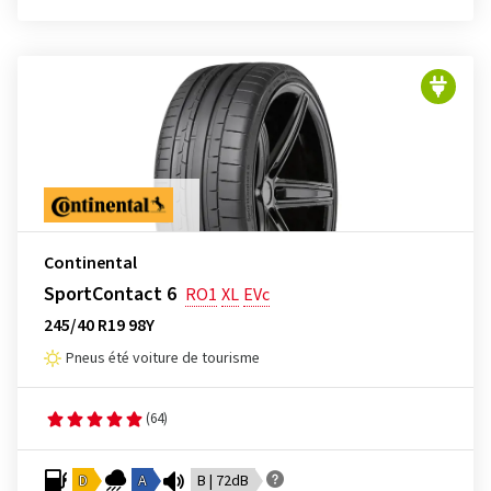
Continental
SportContact 6
RO1
XL
EVc
245/40 R19 98Y
Pneus été voiture de tourisme
(64)
D
A
B | 72dB