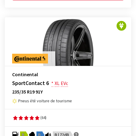
Continental
SportContact 6
*
XL
EVc
235/35 R19 91Y
Pneus été voiture de tourisme
(64)
B
B
B | 72dB