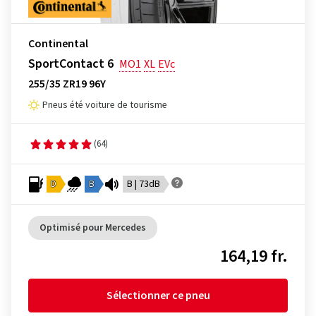
Continental
SportContact 6
MO1
XL
EVc
255/35 ZR19 96Y
Pneus été voiture de tourisme
(64)
D
B
B | 73dB
Optimisé pour Mercedes
164,19 fr.
Sélectionner ce pneu