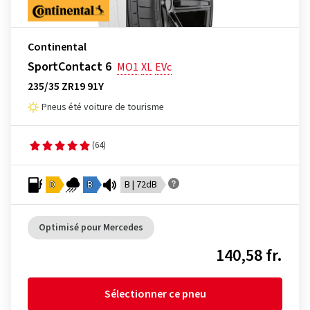
Continental
SportContact 6
MO1
XL
EVc
235/35 ZR19 91Y
Pneus été voiture de tourisme
(64)
D
B
B | 72dB
Optimisé pour Mercedes
140,58 fr.
Sélectionner ce pneu