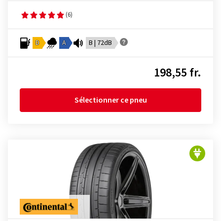
(6)
D
A
B | 72dB
198,55 fr.
Sélectionner ce pneu