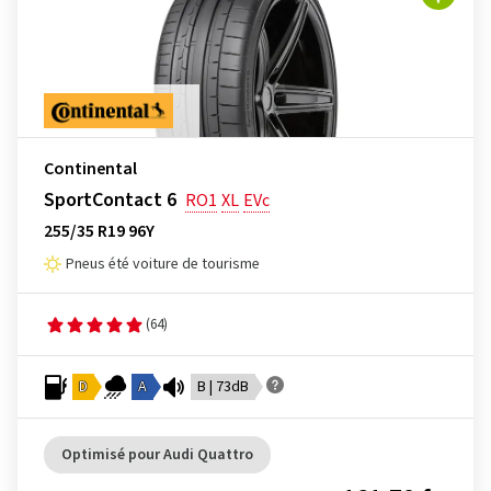
Continental
SportContact 6
RO1
XL
EVc
255/35 R19 96Y
Pneus été voiture de tourisme
(64)
D
A
B | 73dB
Optimisé pour Audi Quattro