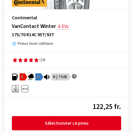
Continental
VanContact Winter
6
EVc
175/70 R14C 95T/93T
Pneus hiver utilitaire
(19)
E
B
B | 73dB
122,25 fr.
Sélectionner ce pneu