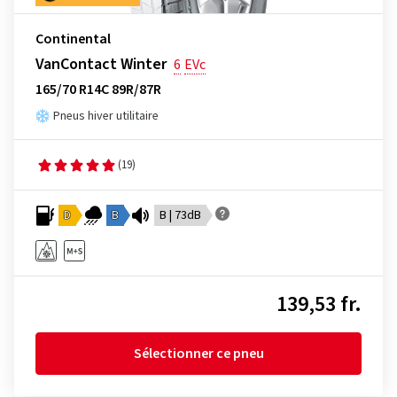
Continental
VanContact Winter
6
EVc
165/70 R14C 89R/87R
Pneus hiver utilitaire
(19)
D
B
B | 73dB
139,53 fr.
Sélectionner ce pneu