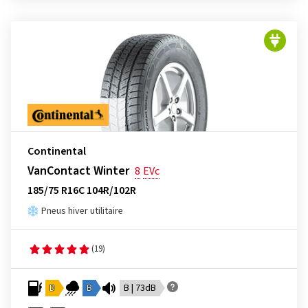
Continental
VanContact Winter
8
EVc
185/75 R16C 104R/102R
Pneus hiver utilitaire
(19)
D
B
B | 73dB