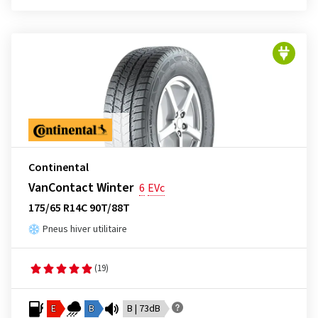
Continental
VanContact Winter
6
EVc
175/65 R14C 90T/88T
Pneus hiver utilitaire
(19)
E
B
B | 73dB