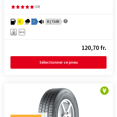
(19)
C
B
B | 73dB
120,70 fr.
Sélectionner ce pneu