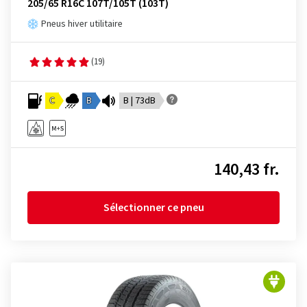
205/65 R16C 107T/105T (103T)
Pneus hiver utilitaire
(19)
C
B
B | 73dB
140,43 fr.
Sélectionner ce pneu