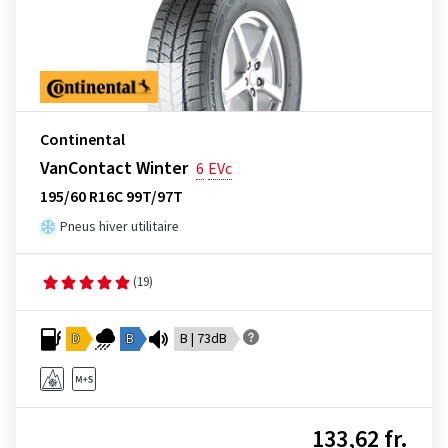
Continental
VanContact Winter
6
EVc
195/60 R16C 99T/97T
Pneus hiver utilitaire
(19)
D
B
B | 73dB
133,62 fr.