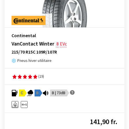
Continental
VanContact Winter
8
EVc
215/70 R15C 109R/107R
Pneus hiver utilitaire
(19)
C
B
B | 73dB
141,90 fr.