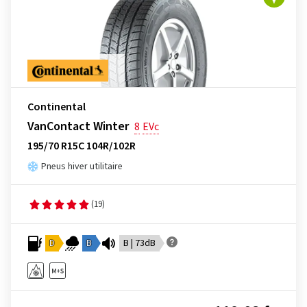
Continental
VanContact Winter
8
EVc
195/70 R15C 104R/102R
Pneus hiver utilitaire
(19)
D
B
B | 73dB