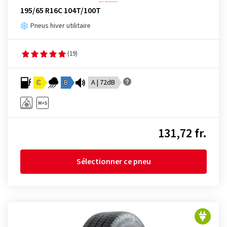
195/65 R16C 104T/100T
Pneus hiver utilitaire
(19)
C
B
A | 72dB
131,72 fr.
Sélectionner ce pneu