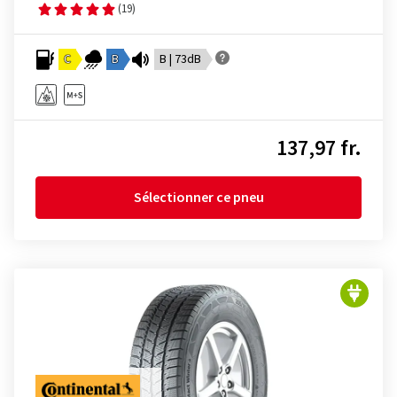
(19)
C
B
B | 73dB
137,97 fr.
Sélectionner ce pneu