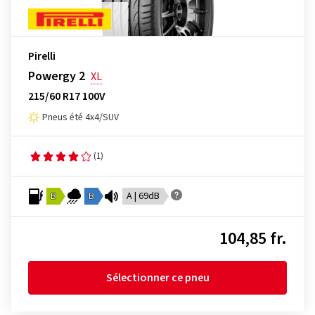
Pirelli
Powergy 2
XL
215/60 R17 100V
Pneus été 4x4/SUV
(1)
B
B
A | 69dB
104,85 fr.
Sélectionner ce pneu