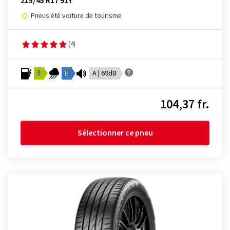
215/45 R17 91Y
Pneus été voiture de tourisme
(4)
B
B
A | 69dB
104,37 fr.
Sélectionner ce pneu