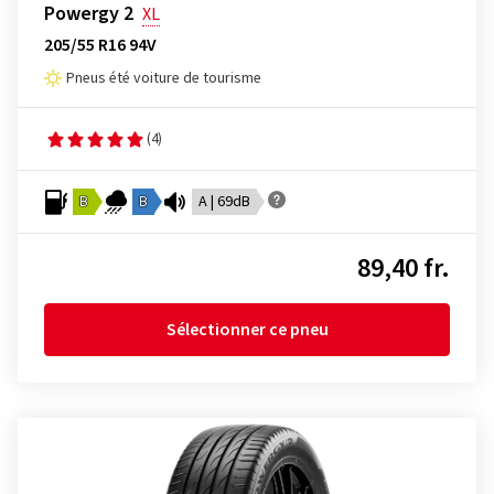
Powergy 2
XL
205/55 R16 94V
Pneus été voiture de tourisme
(4)
B
B
A | 69dB
89,40 fr.
Sélectionner ce pneu