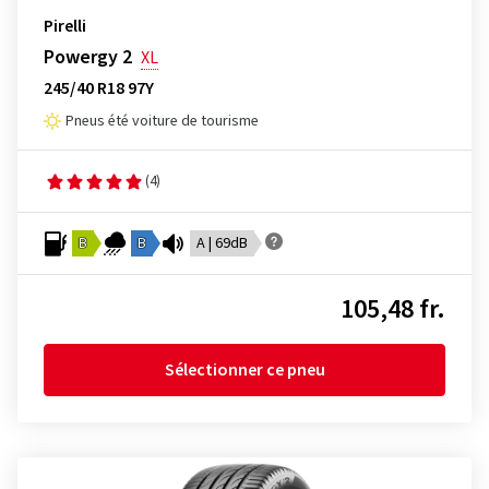
Pirelli
Powergy 2
XL
245/40 R18 97Y
Pneus été voiture de tourisme
(4)
B
B
A | 69dB
105,48 fr.
Sélectionner ce pneu