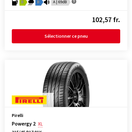
B
B
A | 69dB
102,57 fr.
Sélectionner ce pneu
Pirelli
Powergy 2
XL