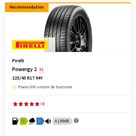
Recommandation
Pirelli
Powergy 2
XL
225/45 R17 94Y
Pneus été voiture de tourisme
(4)
B
B
A | 69dB