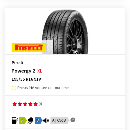
Pirelli
Powergy 2
XL
195/55 R16 91V
Pneus été voiture de tourisme
(4)
B
B
A | 69dB