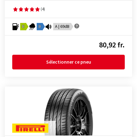
(4)
B
B
A | 69dB
80,92 fr.
Sélectionner ce pneu