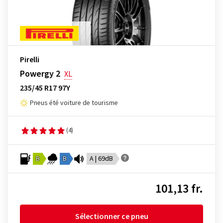
Pirelli
Powergy 2
XL
235/45 R17 97Y
Pneus été voiture de tourisme
(4)
B
B
A | 69dB
101,13 fr.
Sélectionner ce pneu