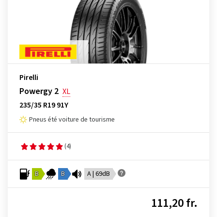
Pirelli
Powergy 2
XL
235/35 R19 91Y
Pneus été voiture de tourisme
(4)
B
B
A | 69dB
111,20 fr.