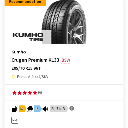
Recommandation
Kumho
Crugen Premium KL33
BSW
205/70 R15 96T
Pneus été 4x4/SUV
(6)
D
D
B | 71dB