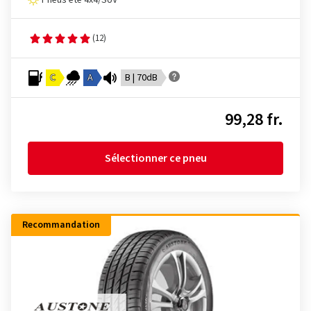
Pneus été 4x4/SUV
(12)
C
A
B | 70dB
99,28 fr.
Sélectionner ce pneu
Recommandation