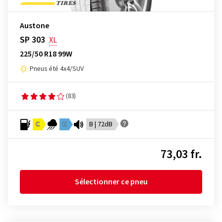
Austone
SP 303
XL
225/50 R18 99W
Pneus été 4x4/SUV
(83)
C
C
B | 72dB
73,03 fr.
Sélectionner ce pneu