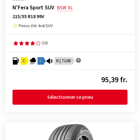
N'Fera Sport SUV
BSW
XL
215/55 R18 99V
Pneus été 4x4/SUV
(10)
C
B
B | 72dB
95,39 fr.
Sélectionner ce pneu