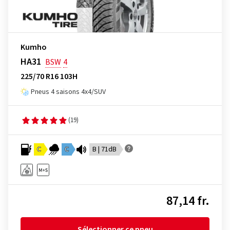
Kumho
HA31
BSW
4
225/70 R16 103H
Pneus 4 saisons 4x4/SUV
(19)
C
C
B | 71dB
87,14 fr.
Sélectionner ce pneu