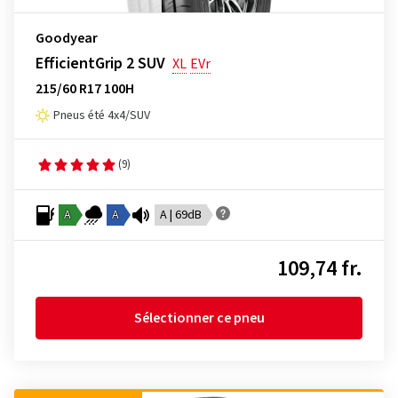
Goodyear
EfficientGrip 2 SUV
XL
EVr
215/60 R17 100H
Pneus été 4x4/SUV
(9)
A
A
A | 69dB
109,74 fr.
Sélectionner ce pneu