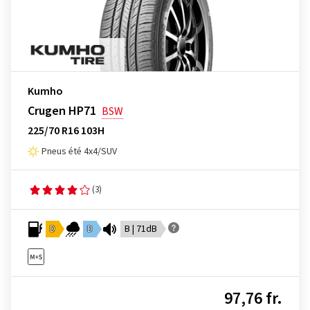
Kumho
Crugen HP71
BSW
225/70 R16 103H
Pneus été 4x4/SUV
(3)
D
D
B | 71dB
97,76 fr.