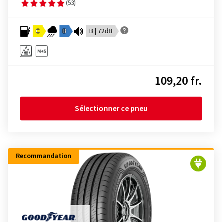
(53)
C
B
B | 72dB
109,20 fr.
Sélectionner ce pneu
Recommandation