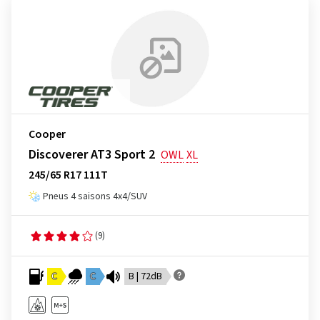
Cooper
Discoverer AT3 Sport 2
OWL
XL
245/65 R17 111T
Pneus 4 saisons 4x4/SUV
(9)
C
C
B | 72dB