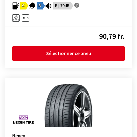
C
B
B | 70dB
90,79 fr.
Sélectionner ce pneu
Nexen