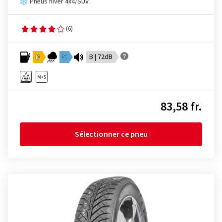
Pneus hiver 4x4/SUV
(6)
D
C
B | 72dB
83,58 fr.
Sélectionner ce pneu