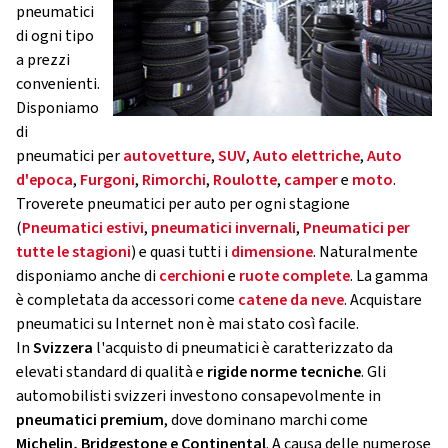
pneumatici
di ogni tipo
a prezzi
convenienti.
Disponiamo
di
pneumatici per
autovetture
,
SUV
,
Auto elettriche
,
Auto
d'epoca
,
Furgoni
,
Rimorchi
,
Roulotte
,
camper
e
moto
.
Troverete pneumatici per auto per ogni stagione
(
Pneumatici estivi
,
pneumatici invernali
,
Pneumatici per
tutte le stagioni
) e quasi tutti i
dimensione
. Naturalmente
disponiamo anche di
cerchioni
e
ruote complete
. La gamma
è completata da accessori come
catene da neve
. Acquistare
pneumatici su Internet non è mai stato così facile.
In
Svizzera
l'acquisto di pneumatici è caratterizzato da
elevati standard di qualità e
rigide norme tecniche
. Gli
automobilisti svizzeri investono consapevolmente in
pneumatici premium
, dove dominano marchi come
Michelin, Bridgestone e Continental
. A causa delle numerose