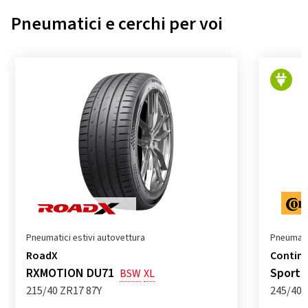
Pneumatici e cerchi per voi
Pneumatici estivi autovettura
Pneumatic
RoadX
Contine
RXMOTION DU71
SportC
BSW
XL
215/40 ZR17 87Y
245/40 