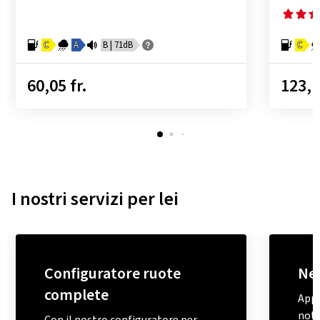
C
A
B | 71dB
C
60,05 fr.
123,1
I nostri servizi per lei
Configuratore ruote
Ne
complete
Appr
note