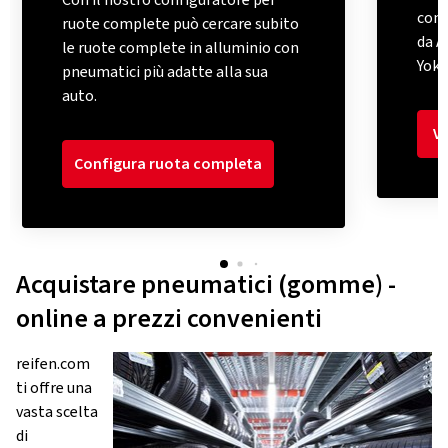
Con il nostro configuratore per
comp
ruote complete può cercare subito
da A
le ruote complete in alluminio con
Yok
pneumatici più adatte alla sua
auto.
Va
Configura ruota completa
Acquistare pneumatici (gomme) -
online a prezzi convenienti
reifen.com
ti offre una
vasta scelta
di