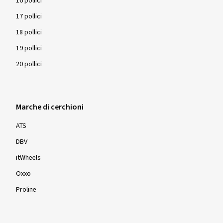
16 pollici
17 pollici
18 pollici
19 pollici
20 pollici
Marche di cerchioni
ATS
DBV
itWheels
Oxxo
Proline