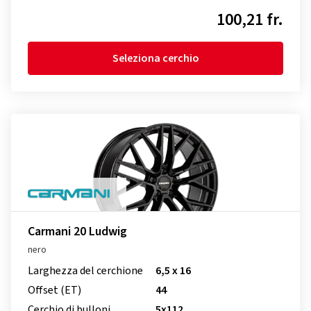
100,21 fr.
Seleziona cerchio
Carmani 20 Ludwig
nero
Larghezza del cerchione
6,5 x 16
Offset (ET)
44
Cerchio di bulloni
5x112