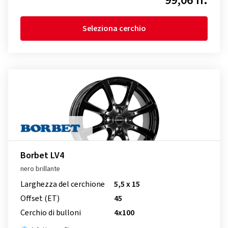
99,06 fr.
Seleziona cerchio
Borbet LV4
nero brillante
Larghezza del cerchione
5,5 x 15
Offset (ET)
45
Cerchio di bulloni
4x100