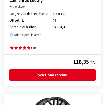
Carmani 20 Ludwig
withe silver
Larghezza del cerchione
6,5 x 16
Offset (ET)
45
Cerchio di bulloni
5x114,3
Adatto per l'inverno
(45)
118,35 fr.
Seleziona cerchio