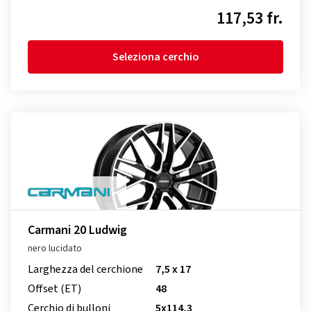
117,53 fr.
Seleziona cerchio
Carmani 20 Ludwig
nero lucidato
Larghezza del cerchione
7,5 x 17
Offset (ET)
48
Cerchio di bulloni
5x114,3