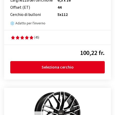
Larghezza del cerchione
6,5 x 16
Offset (ET)
44
Cerchio di bulloni
5x112
Adatto per l'inverno
(45)
100,22 fr.
Seleziona cerchio