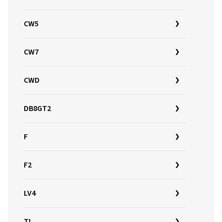
CW5
CW7
CWD
DB8GT2
F
F2
LV4
TL