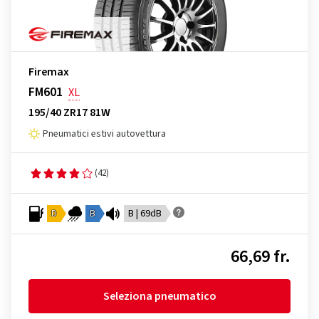
Firemax
FM601
XL
195/40 ZR17 81W
Pneumatici estivi autovettura
(42)
D
B
B | 69dB
66,69 fr.
Seleziona pneumatico