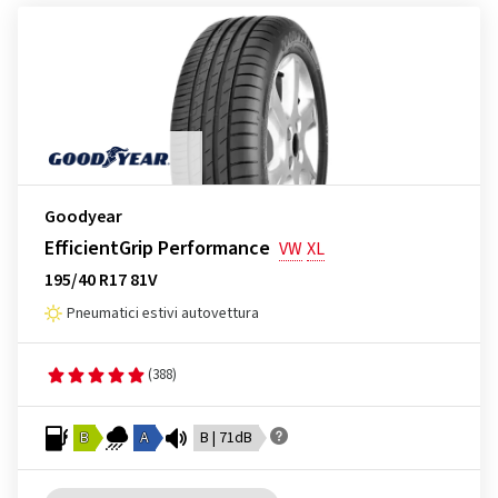
Goodyear
EfficientGrip Performance
VW
XL
195/40 R17 81V
Pneumatici estivi autovettura
(388)
B
A
B | 71dB