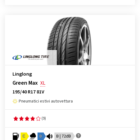
Linglong
Green Max
XL
195/40 R17 81V
Pneumatici estivi autovettura
(9)
C
B
B | 72dB