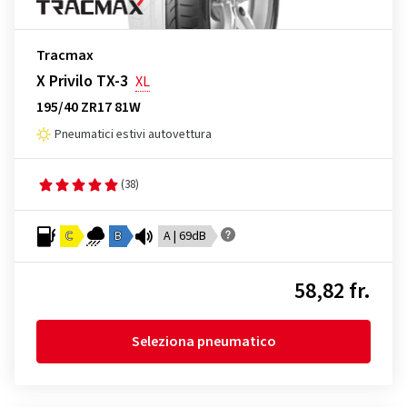
Tracmax
X Privilo TX-3
XL
195/40 ZR17 81W
Pneumatici estivi autovettura
(38)
C
B
A | 69dB
58,82 fr.
Seleziona pneumatico