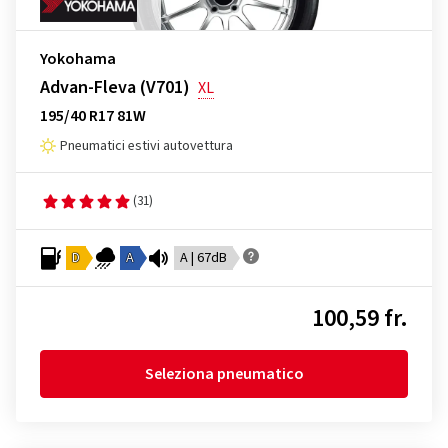
Yokohama
Advan-Fleva (V701)
XL
195/40 R17 81W
Pneumatici estivi autovettura
(31)
D
A
A | 67dB
100,59 fr.
Seleziona pneumatico