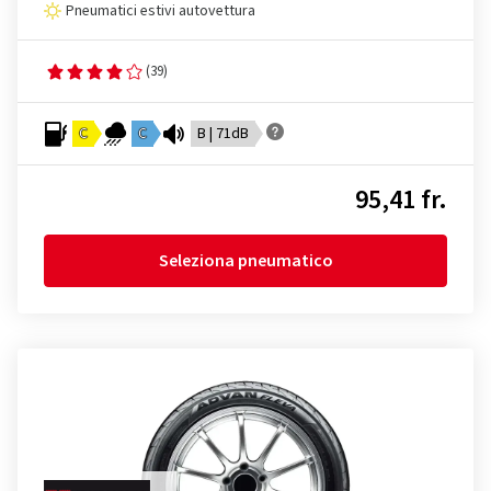
Pneumatici estivi autovettura
(39)
C
C
B | 71dB
95,41 fr.
Seleziona pneumatico