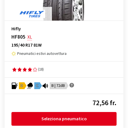
Hifly
HF805
XL
195/40 R17 81W
Pneumatici estivi autovettura
(18)
D
C
B | 72dB
72,56 fr.
Seleziona pneumatico