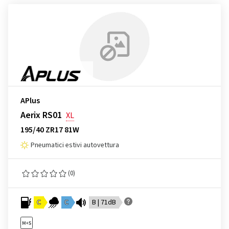
APlus
Aerix RS01
XL
195/40 ZR17 81W
Pneumatici estivi autovettura
(0)
C
C
B | 71dB