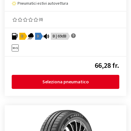
Pneumatici estivi autovettura
(0)
D
B
B | 69dB
66,28 fr.
Seleziona pneumatico