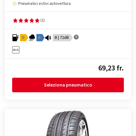
Pneumatici estivi autovettura
(1)
D
B
B | 72dB
69,23 fr.
Seleziona pneumatico