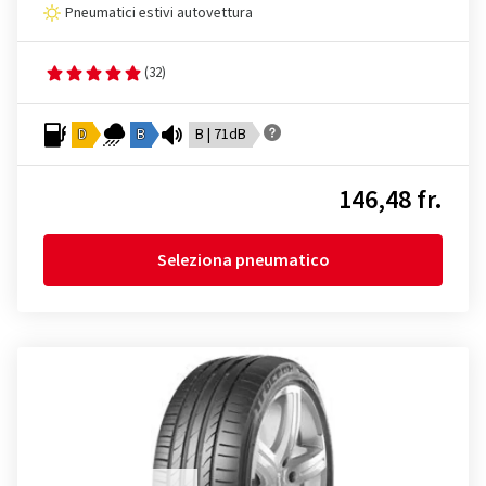
Pneumatici estivi autovettura
(32)
D
B
B | 71dB
146,48 fr.
Seleziona pneumatico