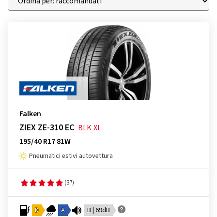
Falken
ZIEX ZE-310 EC
BLK
XL
195/40 R17 81W
Pneumatici estivi autovettura
(37)
D
A
B | 69dB