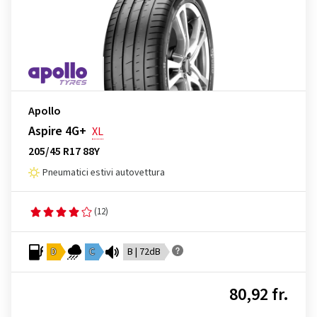
Apollo
Aspire 4G+
XL
205/45 R17 88Y
Pneumatici estivi autovettura
(12)
D
C
B | 72dB
80,92 fr.