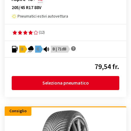
205/45 R17 88V
Pneumatici estivi autovettura
(12)
D
C
B | 71dB
79,54 fr.
Seleziona pneumatico
Consiglio