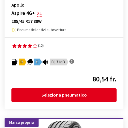
Apollo
Aspire 4G+
XL
205/45 R17 88W
Pneumatici estivi autovettura
(12)
D
C
B | 71dB
80,54 fr.
Seleziona pneumatico
Marca propria