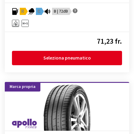
D
C
B | 72dB
71,23 fr.
Seleziona pneumatico
Marca propria