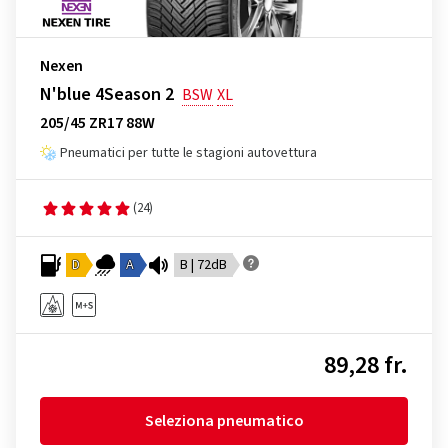
Nexen
N'blue 4Season 2
BSW
XL
205/45 ZR17 88W
Pneumatici per tutte le stagioni autovettura
(24)
D
A
B | 72dB
89,28 fr.
Seleziona pneumatico