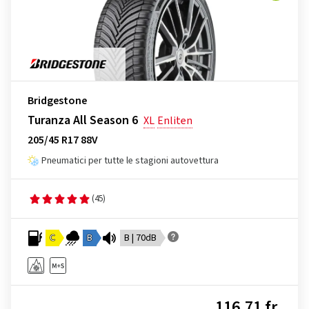
Bridgestone
Turanza All Season 6
XL
Enliten
205/45 R17 88V
Pneumatici per tutte le stagioni autovettura
(45)
C
B
B | 70dB
116,71 fr.