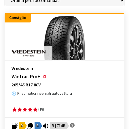
Consiglio
Vredestein
Wintrac Pro+
XL
205/45 R17 88V
Pneumatici invernali autovettura
(18)
D
B
B | 71dB