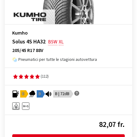
Kumho
Solus 4S HA32
BSW
XL
205/45 R17 88V
Pneumatici per tutte le stagioni autovettura
(112)
D
B
B | 72dB
82,07 fr.