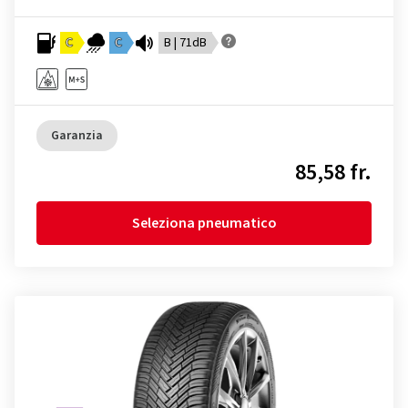
C
C
B | 71dB
Garanzia
85,58 fr.
Seleziona pneumatico