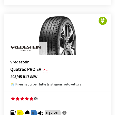
Vredestein
Quatrac PRO EV
XL
205/45 R17 88W
Pneumatici per tutte le stagioni autovettura
(5)
C
B
B | 70dB