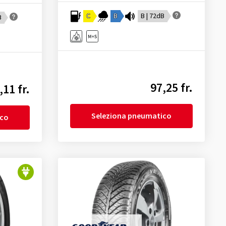
C
B
B | 72dB
B
97,25 fr.
,11 fr.
Seleziona pneumatico
ico