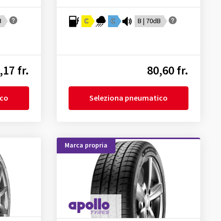
B
C
C
B | 70dB
,17 fr.
80,60 fr.
ico
Seleziona pneumatico
Marca propria