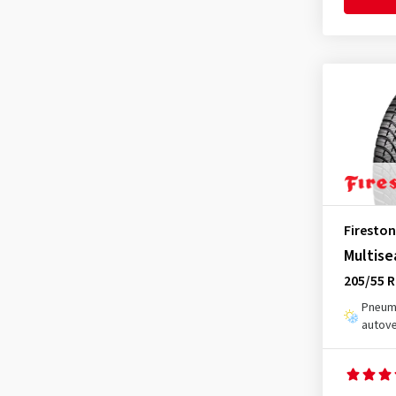
Hankook
(18)
Hifly
(5)
Imperial
(4)
KLEBER
(1)
Kormoran
(2)
Kumho
(10)
Landsail
(2)
Laufenn
(5)
Firesto
Leao
(1)
Multise
Linglong
(3)
205/55 R
Mastersteel
(1)
Pneuma
autove
Matador
(2)
Maxxis
(4)
MICHELIN
(16)