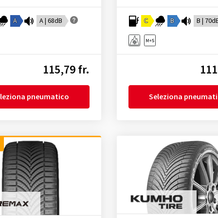
A
A | 68dB
C
B
B | 70d
115,79 fr.
111
leziona pneumatico
Seleziona pneumat