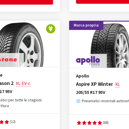
Marca propria
ne
Apollo
ason 2
XL
EV-c
Aspire XP Winter
XL
17 95V
205/55 R17 95V
tici per tutte le stagioni
Pneumatici invernali autove
ttura
(12)
(68)