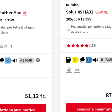
Kumho
Solus 4S HA32
BSW
XL
eather Max
XL
205/55 R17 95V
ZR17 95W
Pneumatici per tutte le stag
tici per tutte le stagioni
autovettura
ttura
(112)
(0)
C
B
B | 72d
C
A | 70dB
87
51,12 fr.
Seleziona pneumat
leziona pneumatico