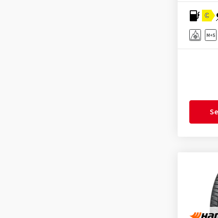
Minerva
(2)
C
Momo
(2)
Nankang
(4)
Nexen
(11)
Nokian Tyres
(6)
Nordexx
(1)
Optimo
(3)
Se
Ovation
(2)
Petlas
(2)
Pirelli
(12)
Radar
(3)
Riken
(1)
Roadhog
(1)
Rotalla
(2)