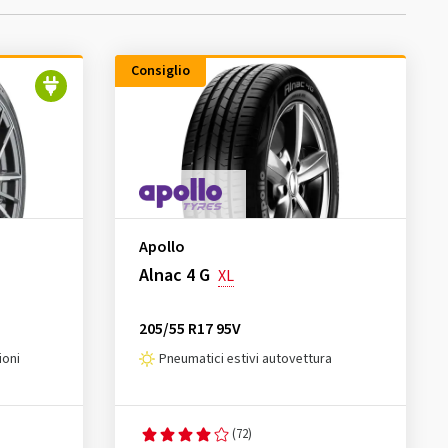
Consiglio
Apollo
Alnac 4 G
XL
205/55 R17 95V
ioni
Pneumatici estivi autovettura
(72)