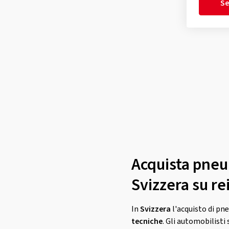
Se
Westlake
(2)
Yokohama
(4)
Acquista pneum
Svizzera su r
In
Svizzera
l'acquisto di pne
tecniche
. Gli automobilist