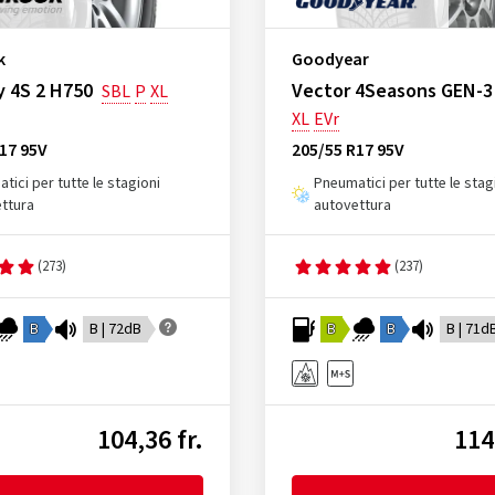
k
Goodyear
 4S 2 H750
Vector 4Seasons GEN-3
SBL
P
XL
XL
EVr
17 95V
205/55 R17 95V
tici per tutte le stagioni
Pneumatici per tutte le stag
ttura
autovettura
(273)
(237)
B
B | 72dB
B
B
B | 71d
104,36 fr.
114