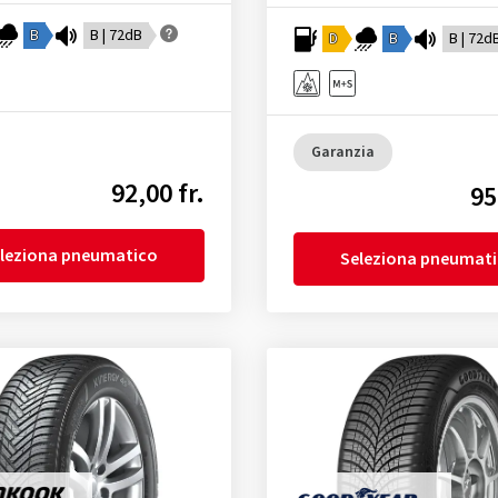
B
B | 72dB
D
B
B | 72d
Garanzia
92,00 fr.
95
leziona pneumatico
Seleziona pneumat