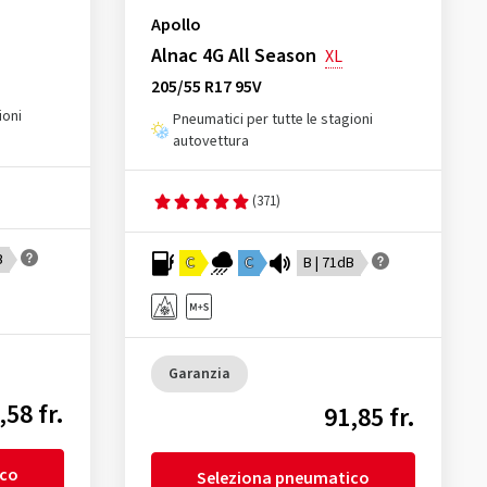
Apollo
Alnac 4G All Season
XL
205/55 R17 95V
ioni
Pneumatici per tutte le stagioni
autovettura
(371)
B
C
C
B | 71dB
Garanzia
,58 fr.
91,85 fr.
ico
Seleziona pneumatico