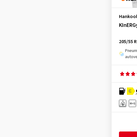
Sailun
(2)
Sava
(1)
Hankoo
KInERGy
Semperit
(3)
Sumitomo
(1)
205/55 R
Superia Tires
(4)
Pneuma
Tomket
(1)
autove
Torque
(1)
Toyo
(6)
Tracmax
(3)
C
Triangle
(3)
Tristar
(3)
Uniroyal
(3)
Viking
(1)
Vredestein
(9)