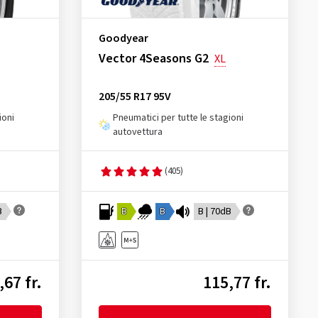
Goodyear
Vector 4Seasons G2
XL
205/55 R17 95V
ioni
Pneumatici per tutte le stagioni
autovettura
(405)
B
B
B
B | 70dB
,67 fr.
115,77 fr.