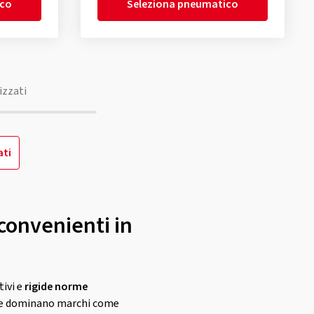
ico
Seleziona pneumatico
izzati
ati
convenienti in
tivi e
rigide norme
ve dominano marchi come