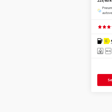
215/60 R
Sava
(4)
Pneuma
autove
Semperit
(4)
Sumitomo
(3)
Superia Tires
(4)
Tomket
(2)
C
Toyo
(10)
Tracmax
(2)
Triangle
(2)
Tristar
(4)
Uniroyal
(6)
Se
Viking
(1)
Vredestein
(7)
Westlake
(2)
Yokohama
(7)