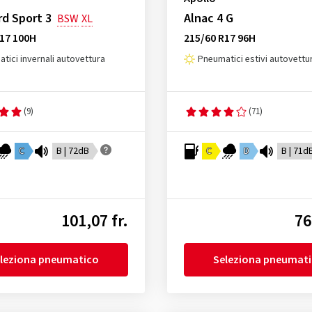
d Sport 3
Alnac 4 G
BSW
XL
R17 100H
215/60 R17 96H
tici invernali autovettura
Pneumatici estivi autovettu
(9)
(71)
C
B | 72dB
C
D
B | 71d
101,07 fr.
76
leziona pneumatico
Seleziona pneumat