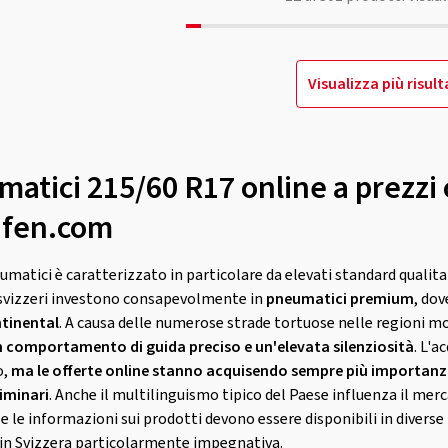
Visualizza più risult
atici 215/60 R17 online a prezzi 
eifen.com
umatici è caratterizzato in particolare da elevati standard qualita
i svizzeri investono consapevolmente in
pneumatici premium
, do
ntinental
. A causa delle numerose strade tortuose nelle regioni m
 comportamento di guida preciso e un'elevata silenziosità
. L'a
o,
ma le offerte online stanno acquisendo sempre più importanza
iminari
. Anche il multilinguismo tipico del Paese influenza il mer
e le informazioni sui prodotti devono essere disponibili in diverse l
 in Svizzera particolarmente impegnativa.