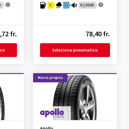
B
C
C
B | 69dB
,72 fr.
78,40 fr.
ico
Seleziona pneumatico
Marca propria
Apollo