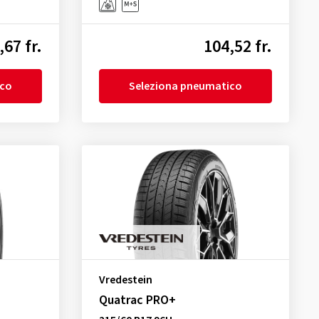
,67 fr.
104,52 fr.
ico
Seleziona pneumatico
Vredestein
Quatrac PRO+