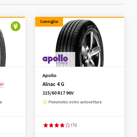
Consiglio
Apollo
Alnac 4 G
Vr
215/60 R17 96V
da
Pneumatici estivi autovettura
(71)