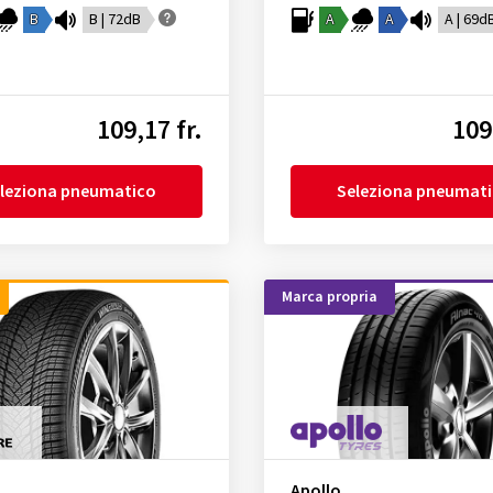
B
B | 72dB
A
A
A | 69d
109,17 fr.
109
leziona pneumatico
Seleziona pneumat
Marca propria
Apollo