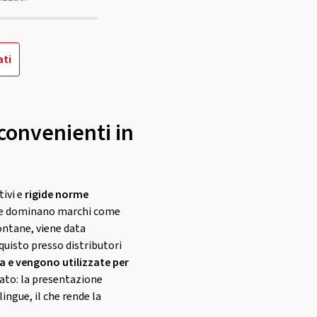
ati
convenienti in
tivi e
rigide norme
ve dominano marchi come
ontane, viene data
cquisto presso distributori
 e vengono utilizzate per
cato: la presentazione
ingue, il che rende la