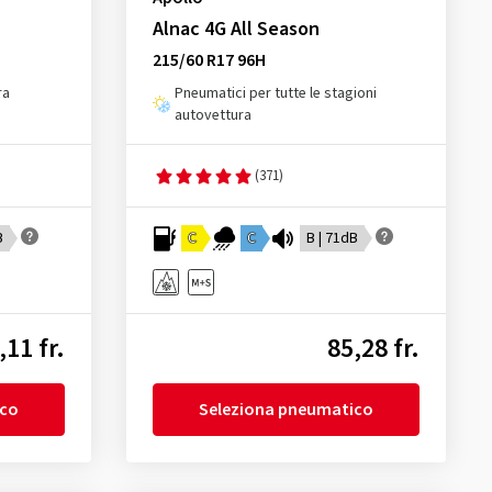
Alnac 4G All Season
215/60 R17 96H
ra
Pneumatici per tutte le stagioni
autovettura
(371)
B
C
C
B | 71dB
,11 fr.
85,28 fr.
ico
Seleziona pneumatico