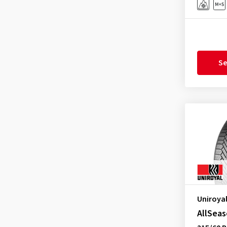
Minerva
(3)
Momo
(1)
Nankang
(5)
Nexen
(18)
Se
Nokian Tyres
(5)
Optimo
(3)
Ovation
(3)
Petlas
(2)
Pirelli
(11)
Radar
(1)
Riken
(1)
Roadhog
(2)
Uniroya
RoadX
(1)
AllSeas
Sailun
(4)