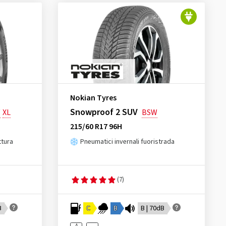
Nokian Tyres
Snowproof 2 SUV
W
XL
BSW
215/60 R17 96H
ttura
Pneumatici invernali fuoristrada
(7)
B
C
B
B | 70dB