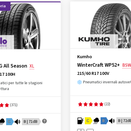
ria
Kumho
WinterCraft WP52+
BS
G All Season
XL
215/60 R17 100V
R17 100H
Pneumatici invernali autove
tici per tutte le stagioni
ttura
(22)
(371)
C
B
B | 72d
C
B | 71dB