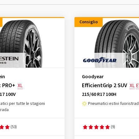
Consiglio
ein
Goodyear
c PRO+
EfficientGrip 2 SUV
XL
XL
E
17 100V
215/60 R17 100H
tici per tutte le stagioni
Pneumatici estivi fuoristra
trada
(53)
(9)