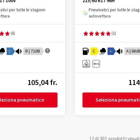
17 100V
215/60 R17 96H
tici per tutte le stagioni
Pneumatici per tutte le stag
ttura
autovettura
(6)
(1)
B
B | 72dB
C
A
A | 68d
105,04 fr.
114
leziona pneumatico
Seleziona pneumat
12
di
301
prodotti visual