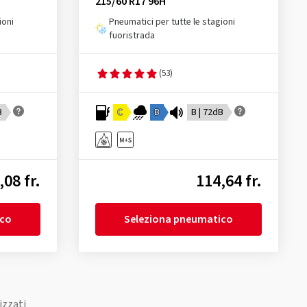
215/60 R17 96H
ioni
Pneumatici per tutte le stagioni
fuoristrada
(53)
B
C
B
B | 72dB
,08 fr.
114,64 fr.
ico
Seleziona pneumatico
izzati