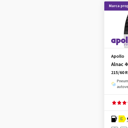
Marca prop
Hankook
(14)
Hifly
(3)
Imperial
(4)
KLEBER
(1)
Kormoran
(3)
Kumho
(8)
Apollo
Landsail
(1)
Alnac 4
Laufenn
(4)
215/60 
Leao
(3)
Pneuma
autove
Linglong
(3)
Matador
(2)
Maxtrek
(1)
Maxxis
(5)
C
MICHELIN
(14)