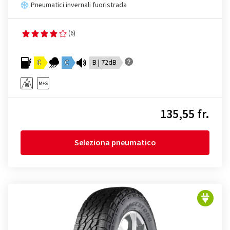
Pneumatici invernali fuoristrada
(6)
C
C
B | 72dB
135,55 fr.
Seleziona pneumatico