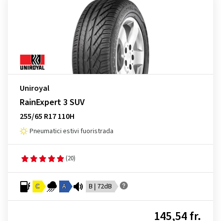
Uniroyal
RainExpert 3 SUV
255/65 R17 110H
Pneumatici estivi fuoristrada
(20)
C
A
B | 72dB
145,54 fr.