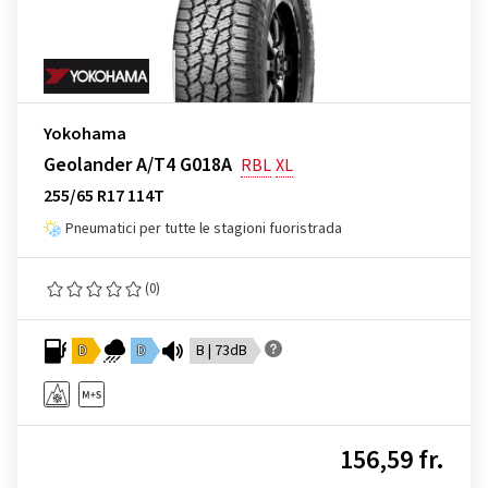
Yokohama
Geolander A/T4 G018A
RBL
XL
255/65 R17 114T
Pneumatici per tutte le stagioni fuoristrada
(0)
D
D
B | 73dB
156,59 fr.