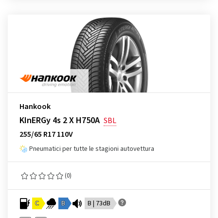
Hankook
KInERGy 4s 2 X H750A
SBL
255/65 R17 110V
Pneumatici per tutte le stagioni autovettura
(0)
C
B
B | 73dB