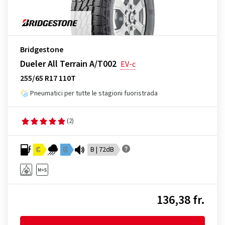
Bridgestone
Dueler All Terrain A/T002
EV-c
255/65 R17 110T
Pneumatici per tutte le stagioni fuoristrada
(2)
C
C
B | 72dB
136,38 fr.