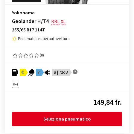
Yokohama
Geolander H/T4
RBL
XL
255/65 R17 114T
Pneumatici estivi autovettura
(0)
C
C
B | 72dB
149,84 fr.
Seleziona pneumatico