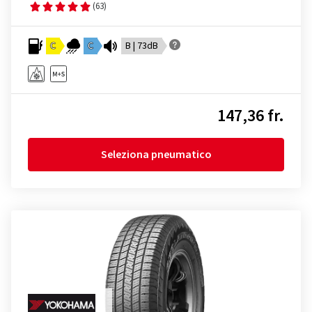
(63)
C
C
B | 73dB
147,36 fr.
Seleziona pneumatico