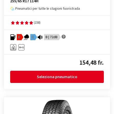
255/65 R17 114H
Pneumatici per tutte le stagioni fuoristrada
(158)
E
C
B | 72dB
154,48 fr.
Seleziona pneumatico