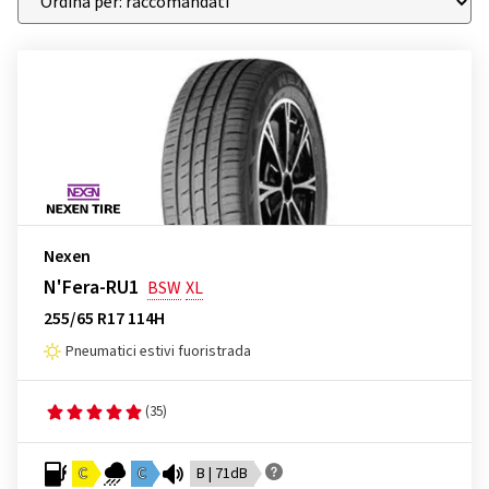
Nexen
N'Fera-RU1
BSW
XL
255/65 R17 114H
Pneumatici estivi fuoristrada
(35)
C
C
B | 71dB