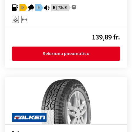
D
D
B | 73dB
139,89 fr.
Seleziona pneumatico