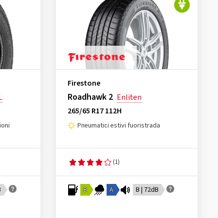
Firestone
Roadhawk 2
L
Enliten
265/65 R17 112H
ioni
Pneumatici estivi fuoristrada
(1)
B
B
A
B | 72dB