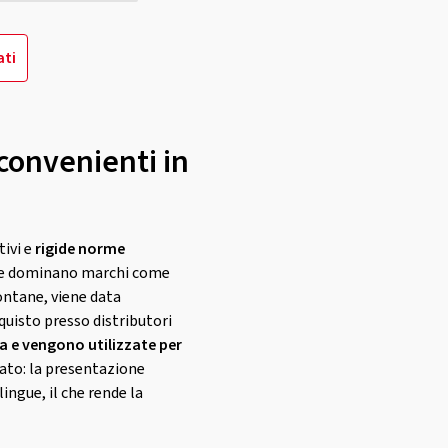
ati
convenienti in
tivi e
rigide norme
ve dominano marchi come
ontane, viene data
cquisto presso distributori
 e vengono utilizzate per
cato: la presentazione
ingue, il che rende la