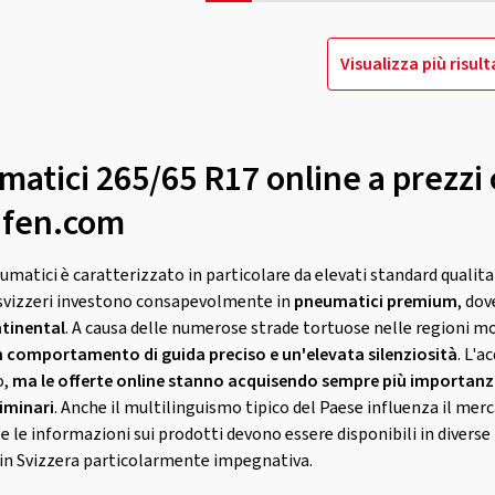
Visualizza più risult
atici 265/65 R17 online a prezzi 
eifen.com
umatici è caratterizzato in particolare da elevati standard qualita
i svizzeri investono consapevolmente in
pneumatici premium
, do
ntinental
. A causa delle numerose strade tortuose nelle regioni m
 comportamento di guida preciso e un'elevata silenziosità
. L'a
o,
ma le offerte online stanno acquisendo sempre più importanza
iminari
. Anche il multilinguismo tipico del Paese influenza il mer
e le informazioni sui prodotti devono essere disponibili in diverse l
 in Svizzera particolarmente impegnativa.