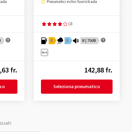
rada
Pneumatici estivi fuoristrada
(2)
B
D
D
B | 70dB
,63 fr.
142,88 fr.
ico
Seleziona pneumatico
izzati