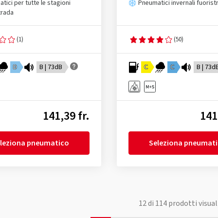
tici per tutte le stagioni
Pneumatici invernali fuorist
trada
(1)
(50)
D
B | 73dB
C
C
B | 73d
141,39 fr.
141
leziona pneumatico
Seleziona pneumat
12
di
114
prodotti visual