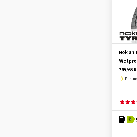
Hifly
(4)
Imperial
(2)
Kormoran
(1)
Kumho
(5)
Landsail
(2)
Nokian 
Laufenn
(2)
Wetpro
Linglong
(2)
265/65 
Maxxis
(3)
Pneuma
MICHELIN
(4)
Nankang
(2)
Nexen
(4)
Nokian Tyres
(2)
B
Ovation
(1)
Petlas
(2)