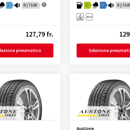
C
B | 72dB
B
B
B | 73d
127,79 fr.
129
leziona pneumatico
Seleziona pneumat
Austone