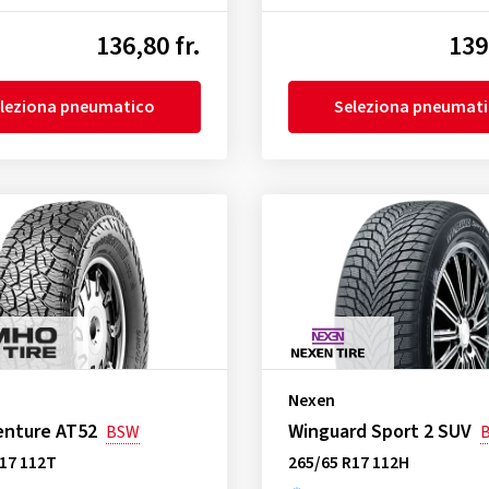
136,80 fr.
139
leziona pneumatico
Seleziona pneumat
Nexen
enture AT52
Winguard Sport 2 SUV
BSW
R17 112T
265/65 R17 112H