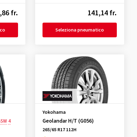
,86 fr.
141,14 fr.
ico
Seleziona pneumatico
Yokohama
Geolandar H/T (G056)
BSW
4
265/65 R17 112H