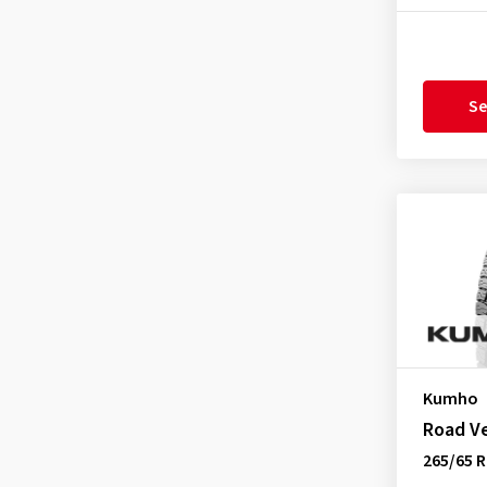
Pirelli
(2)
Radar
(3)
Sailun
(1)
Se
Toyo
(4)
Tracmax
(1)
Triangle
(2)
Tristar
(1)
Uniroyal
(1)
Vredestein
(2)
Westlake
(1)
Yokohama
(9)
Kumho
Road V
265/65 