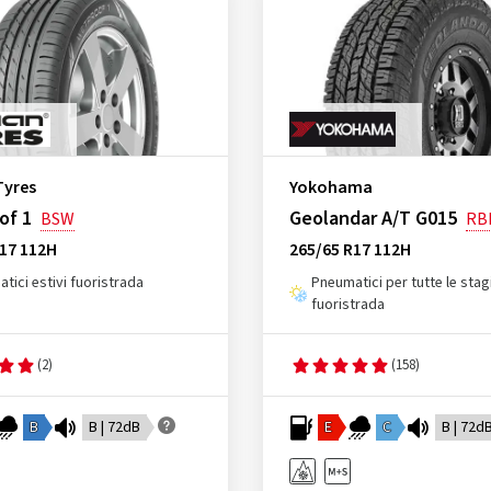
Tyres
Yokohama
of 1
Geolandar A/T G015
BSW
RB
R17 112H
265/65 R17 112H
tici estivi fuoristrada
Pneumatici per tutte le stag
fuoristrada
(2)
(158)
B
B | 72dB
E
C
B | 72d