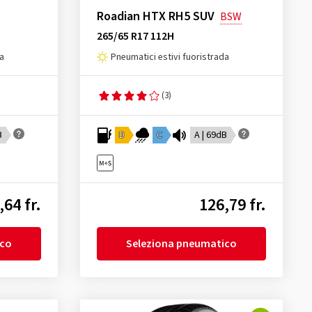
Roadian HTX RH5 SUV
BSW
265/65 R17 112H
da
Pneumatici estivi fuoristrada
(3)
B
D
C
A | 69dB
,64 fr.
126,79 fr.
ico
Seleziona pneumatico