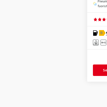
Pneuma
fuoris
D
Se