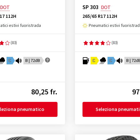
SP 303
DOT
DOT
R17 112H
265/65 R17 112H
tici estivi fuoristrada
Pneumatici estivi fuoristra
(83)
(83)
C
B | 72dB
C
C
B | 72d
80,25 fr.
97
leziona pneumatico
Seleziona pneumat