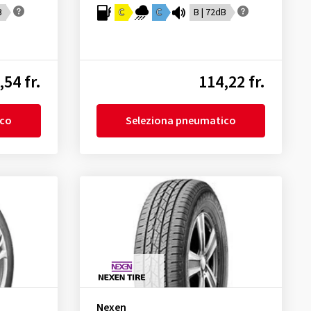
B
C
C
B | 72dB
,54 fr.
114,22 fr.
ico
Seleziona pneumatico
Nexen