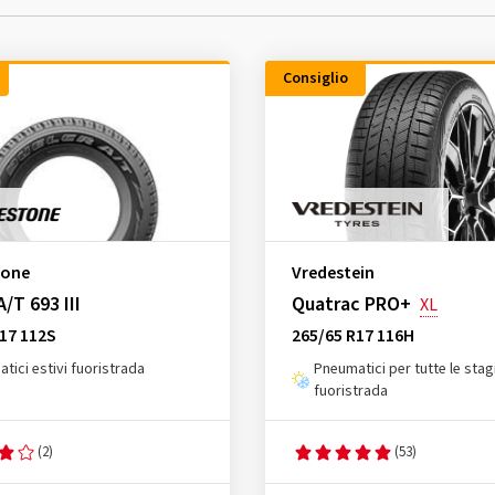
Consiglio
tone
Vredestein
/T 693 III
Quatrac PRO+
XL
17 112S
265/65 R17 116H
tici estivi fuoristrada
Pneumatici per tutte le stag
fuoristrada
(2)
(53)