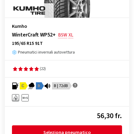
Kumho
WinterCraft WP52+
BSW
XL
195/65 R15 91T
Pneumatici invernali autovettura
(22)
C
B
B | 72dB
56,30 fr.
Seleziona pneumatico