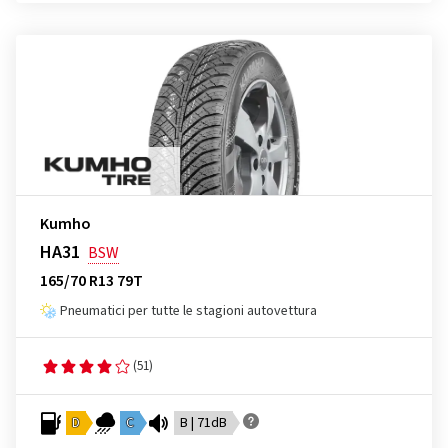
Kumho
HA31
BSW
165/70 R13 79T
Pneumatici per tutte le stagioni autovettura
(51)
D
C
B | 71dB