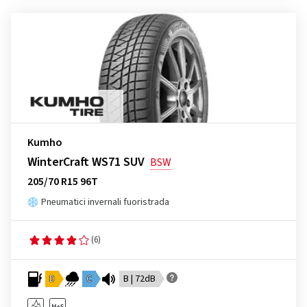
Kumho
WinterCraft WS71 SUV
BSW
205/70 R15 96T
Pneumatici invernali fuoristrada
(6)
D
C
B | 72dB