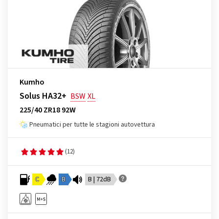
Kumho
Solus HA32+
BSW
XL
225/40 ZR18 92W
Pneumatici per tutte le stagioni autovettura
(12)
C
B
B | 72dB