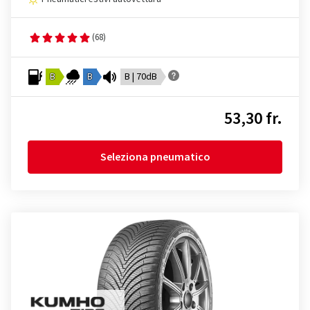
(68)
B
B
B | 70dB
53,30 fr.
Seleziona pneumatico