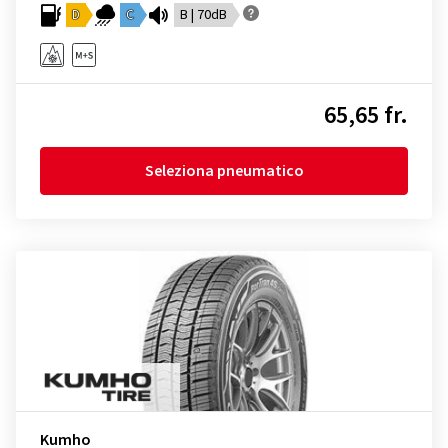
D
C
B | 70dB
65,65 fr.
Seleziona pneumatico
Kumho