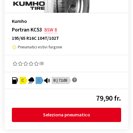
Kumho
Portran KC53
BSW
8
195/65 R16C 104T/102T
Pneumatici estivi furgone
(0)
C
C
B | 72dB
79,90 fr.
Seleziona pneumatico