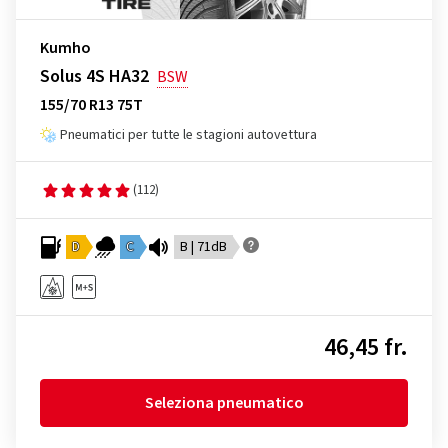
Kumho
Solus 4S HA32
BSW
155/70 R13 75T
Pneumatici per tutte le stagioni autovettura
(112)
D
C
B | 71dB
46,45 fr.
Seleziona pneumatico