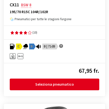
CX11
BSW
8
195/70 R15C 104R/102R
Pneumatici per tutte le stagioni furgone
(10)
C
B
B | 71dB
67,95 fr.
Seleziona pneumatico