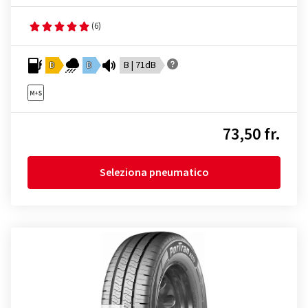
(6)
D
D
B | 71dB
73,50 fr.
Seleziona pneumatico