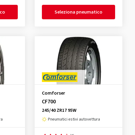
ico
Seleziona pneumatico
Comforser
CF700
245/40 ZR17 95W
ra
Pneumatici estivi autovettura