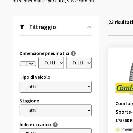
offre pneumatici per auto, SUV e camion.
23
risultat
Filtraggio
Dimensione pneumatici
Tipo di veicolo
Stagione
Comfor
Sports
175/60 R
Indice di carico
Pneuma