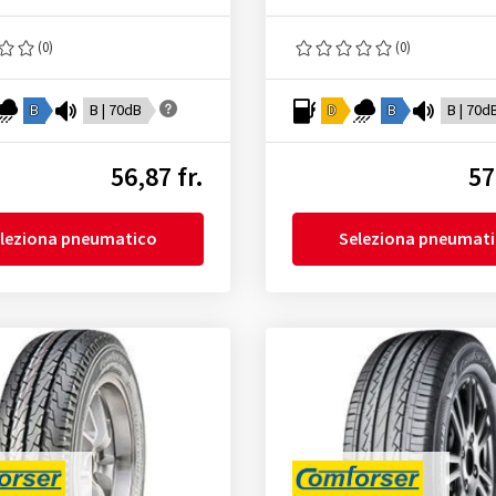
(0)
(0)
B
B | 70dB
D
B
B | 70d
56,87 fr.
57
leziona pneumatico
Seleziona pneumat