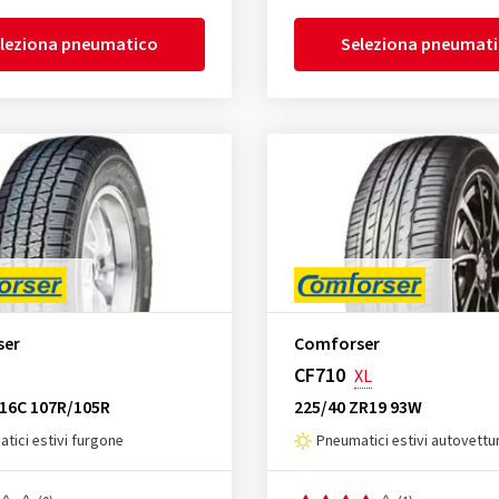
leziona pneumatico
Seleziona pneumat
ser
Comforser
CF710
XL
R16C 107R/105R
225/40 ZR19 93W
tici estivi furgone
Pneumatici estivi autovettu