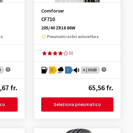
Comforser
CF710
205/40 ZR18 86W
ra
Pneumatici estivi autovettura
(1)
B
D
B
A | 69dB
,67 fr.
65,56 fr.
ico
Seleziona pneumatico