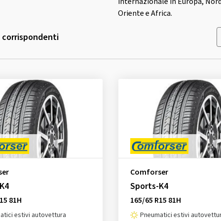
internazionale in Europa, Nord
Oriente e Africa.
i corrispondenti
ser
Comforser
-K4
Sports-K4
15 81H
165/65 R15 81H
tici estivi autovettura
Pneumatici estivi autovettu