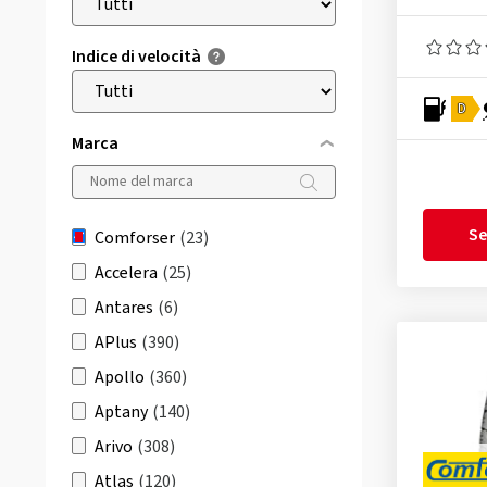
Indice di velocità
D
Marca
Se
Comforser
(23)
Accelera
(25)
Antares
(6)
APlus
(390)
Apollo
(360)
Aptany
(140)
Arivo
(308)
Atlas
(120)