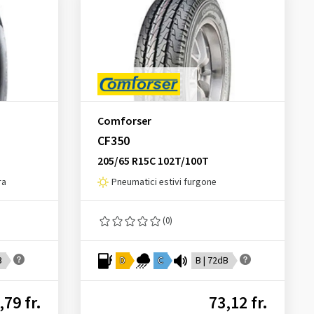
Comforser
CF350
205/65 R15C 102T/100T
ra
Pneumatici estivi furgone
(0)
B
D
C
B | 72dB
,79 fr.
73,12 fr.