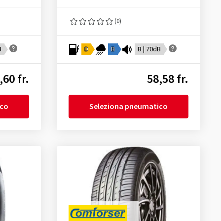
(0)
B
D
B
B | 70dB
,60 fr.
58,58 fr.
ico
Seleziona pneumatico