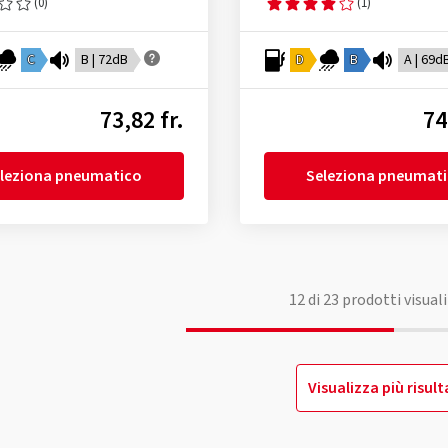
(0)
(1)
C
B | 72dB
D
B
A | 69d
73,82 fr.
74
leziona pneumatico
Seleziona pneumat
12
di
23
prodotti visuali
Visualizza più risult