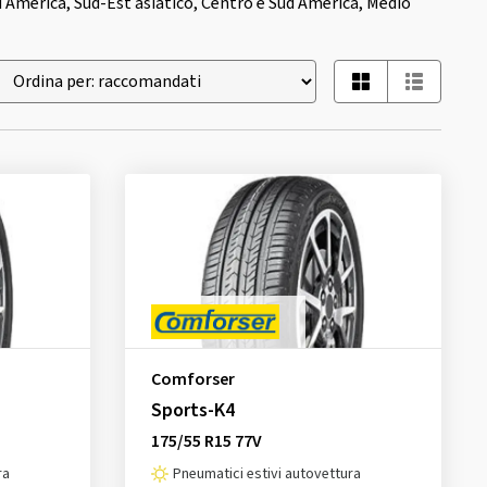
 America, Sud-Est asiatico, Centro e Sud America, Medio
Comforser
Sports-K4
175/55 R15 77V
ra
Pneumatici estivi autovettura