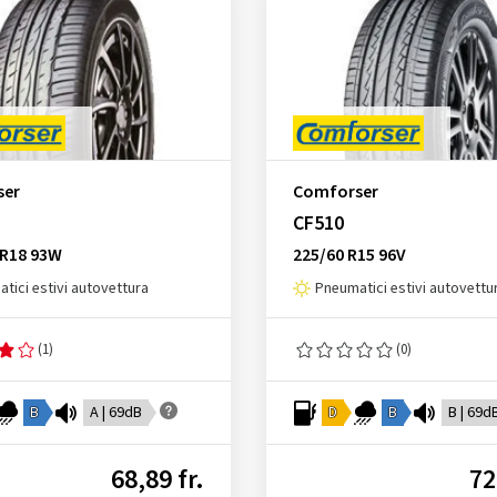
ser
Comforser
CF510
ZR18 93W
225/60 R15 96V
tici estivi autovettura
Pneumatici estivi autovettu
(1)
(0)
B
A | 69dB
D
B
B | 69d
68,89 fr.
72