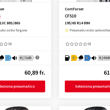
ser
Comforser
CF510
6
R13C 88S/86S
195/65 R14 89H
tici estivi furgone
Pneumatici estivi autovettu
(0)
(0)
C
B | 72dB
D
B
B | 69d
60,89 fr.
61
leziona pneumatico
Seleziona pneumat