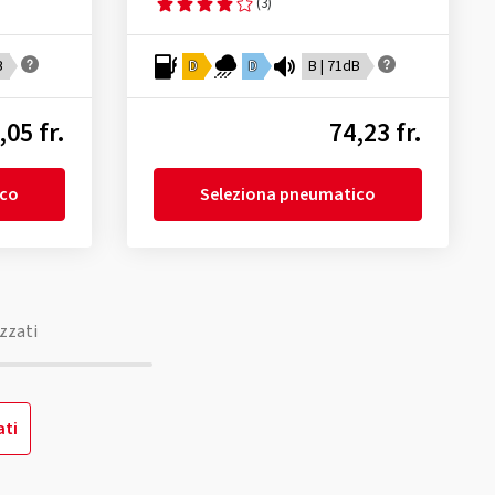
(3)
B
D
D
B | 71dB
,05 fr.
74,23 fr.
ico
Seleziona pneumatico
zzati
ati