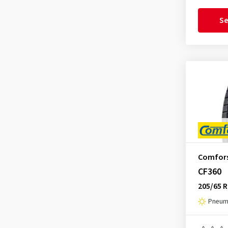
Gislaved
(1)
Se
GiTi
(4)
Goodride
(337)
Goodtrip
(17)
Goodyear
(1766)
Grenlander
(25)
Gripmax
(170)
GT Radial
(46)
Hankook
(2191)
Comfor
Headway
(7)
CF360
Heidenau
(14)
205/65 
Hifly
(371)
Pneuma
Imperial
(622)
Infinity
(9)