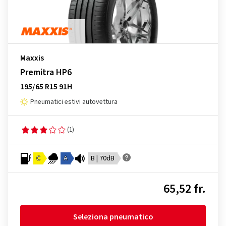
Maxxis
Premitra HP6
195/65 R15 91H
Pneumatici estivi autovettura
(1)
C
A
B | 70dB
65,52 fr.
Seleziona pneumatico