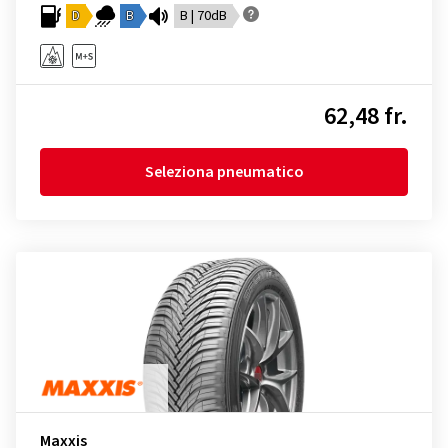
D
B
B | 70dB
62,48 fr.
Seleziona pneumatico
Maxxis