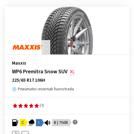
Maxxis
WP6 Premitra Snow SUV
XL
225/65 R17 106H
Pneumatici invernali fuoristrada
(7)
C
B
B | 70dB