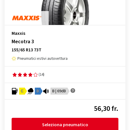
Maxxis
Mecotra 3
155/65 R13 73T
Pneumatici estivi autovettura
(14)
C
B
B | 69dB
56,30 fr.
Seleziona pneumatico