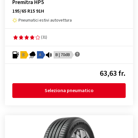
Premitra HP5
195/65 R15 91H
Pneumatici estivi autovettura
(31)
D
A
B | 70dB
63,63 fr.
Seleziona pneumatico