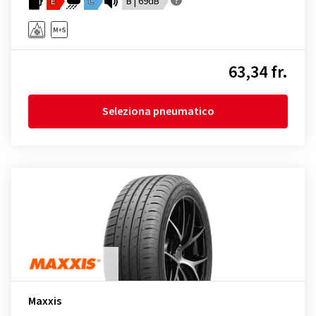
E
C
B | 69dB
63,34 fr.
Seleziona pneumatico
Maxxis