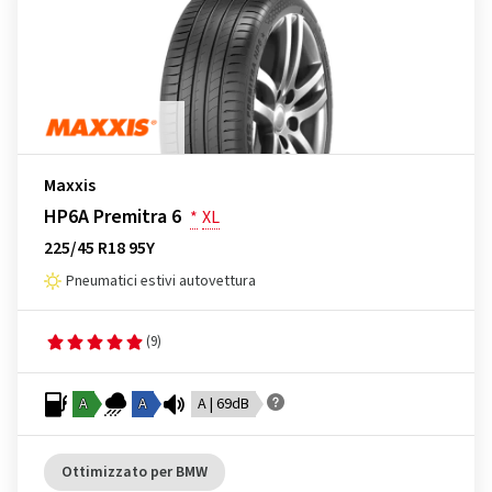
Maxxis
HP6A Premitra 6
*
XL
225/45 R18 95Y
Pneumatici estivi autovettura
(9)
A
A
A | 69dB
Ottimizzato per BMW