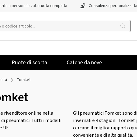
rifica personalizzata ruota completa
Consulenza personalizzat
Ruote di scorta
Catene da neve
lità
Tomket
omket
e rivenditore online nella
Gli pneumatici Tomket sono dis
di pneumatici. Tutti i modelli
invernali e 4 stagioni. Tomket 
e UE.
cercano il miglior rapporto qua
conveniente e di alta qualità.