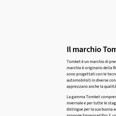
Marshal
(1)
Mastersteel
(98)
Matador
(380)
Maxtrek
(77)
Maxxis
(784)
Il marchio To
Mazzini
(2)
MICHELIN
(2246)
Tomket è un marchio di pneu
Milestone
(4)
marchio è originario della 
Minerva
(319)
sono progettati con le tecnol
automobilisti in diverse cond
Minnell
(1)
apprezzano anche la qualità 
Mirage
(44)
La gamma Tomket comprende p
Momo
(133)
invernale e per tutte le sta
Nankang
(574)
distingue per la sua buona a
Nexen
(1673)
propone Snowroad Pro 3, un