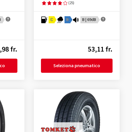
(25)
B
C
B
B | 69dB
,98 fr.
53,11 fr.
ico
Seleziona pneumatico