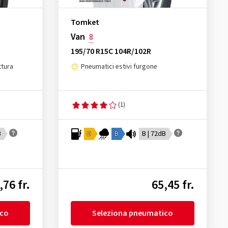
Tomket
Van
8
195/70 R15C 104R/102R
ttura
Pneumatici estivi furgone
(1)
B
D
B
B | 72dB
,76 fr.
65,45 fr.
ico
Seleziona pneumatico