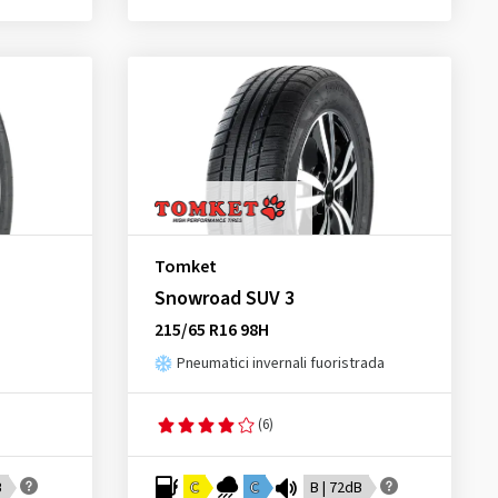
Tomket
Snowroad SUV 3
215/65 R16 98H
Pneumatici invernali fuoristrada
(6)
B
C
C
B | 72dB