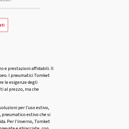
ati
e prestazioni affidabili. Il
ropeo. I pneumatici Tomket
re le esigenze degli
nti al prezzo, ma che
luzioni per l'uso estivo,
t, pneumatico estivo che si
uida. Per l'inverno, Tomket
nevate e ghiacciate, con