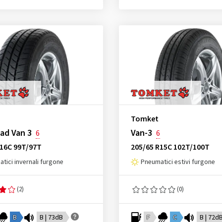
Tomket
ad Van 3
Van-3
6
6
R16C 99T/97T
205/65 R15C 102T/100T
tici invernali furgone
Pneumatici estivi furgone
(2)
(0)
B
B | 73dB
F
C
B | 72d