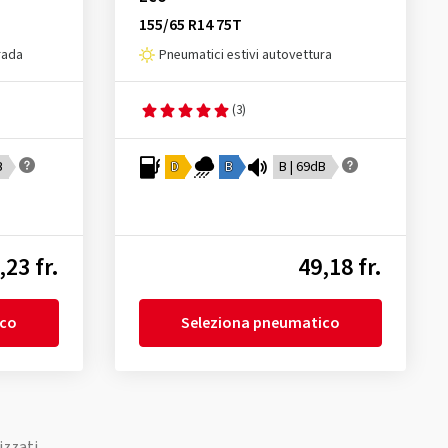
155/65 R14 75T
rada
Pneumatici estivi autovettura
(3)
B
D
B
B | 69dB
,23 fr.
49,18 fr.
ico
Seleziona pneumatico
izzati