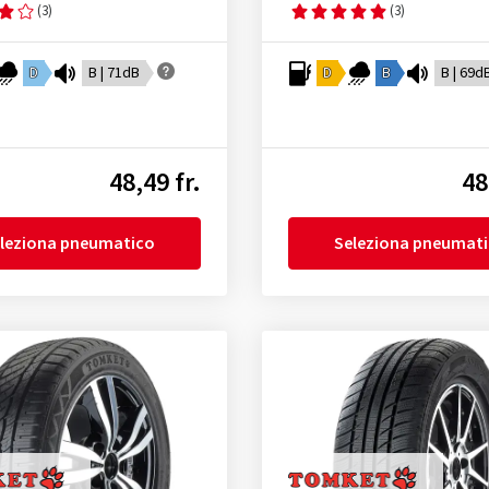
(3)
(3)
D
B | 71dB
D
B
B | 69d
48,49 fr.
48
leziona pneumatico
Seleziona pneumat