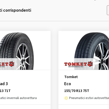
ti corrispondenti
Tomket
ad 3
Eco
13 71T
155/70 R13 75T
tici invernali autovettura
Pneumatici estivi autovettu