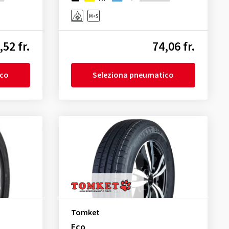
,52 fr.
74,06 fr.
ico
Seleziona pneumatico
Tomket
Eco