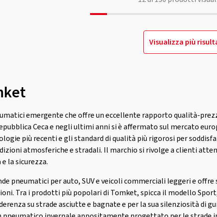
Visualizza più risult
mket
matici emergente che offre un eccellente rapporto qualità-prezzo 
Repubblica Ceca e negli ultimi anni si è affermato sul mercato eu
ogie più recenti e gli standard di qualità più rigorosi per soddisfa
izioni atmosferiche e stradali. Il marchio si rivolge a clienti atte
e la sicurezza.
neumatici per auto, SUV e veicoli commerciali leggeri e offre so
gioni. Tra i prodotti più popolari di Tomket, spicca il modello Spor
derenza su strade asciutte e bagnate e per la sua silenziosità di g
 pneumatico invernale appositamente progettato per le strade in