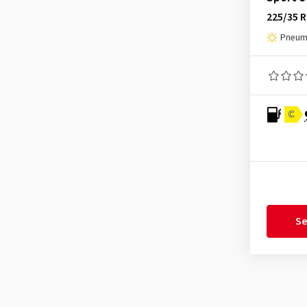
225/35 
Journey Tyre
(1)
Pneuma
Kinforest
(1)
Kingboss
(9)
Kingstar
(2)
KLEBER
(122)
C
Kormoran
(165)
Kumho
(1481)
Kustone
(1)
Landsail
(181)
Lassa
(51)
Se
Laufenn
(534)
Leao
(174)
Linglong
(461)
Loder Tire
(1)