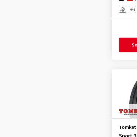
Gislaved
(1)
GiTi
(4)
Goodride
(322)
Goodtrip
(17)
Se
Goodyear
(1771)
Grenlander
(23)
Gripmax
(171)
GT Radial
(37)
Hankook
(2199)
Headway
(7)
Heidenau
(14)
Hifly
(371)
Imperial
(623)
Tomket
Infinity
(9)
Sport 3