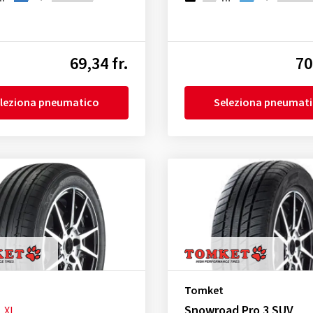
69,34 fr.
70
leziona pneumatico
Seleziona pneumat
Tomket
Snowroad Pro 3 SUV
XL