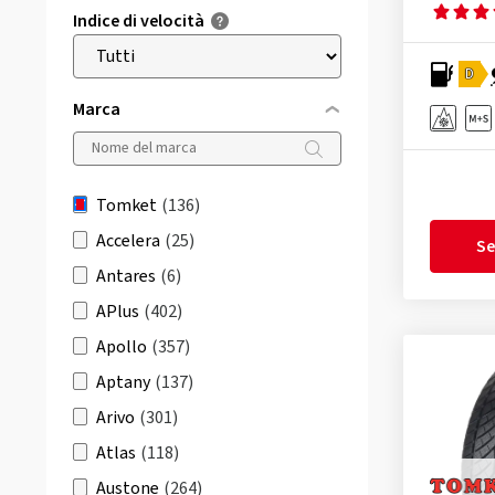
Indice di velocità
D
Marca
Tomket
(136)
Accelera
(25)
Se
Antares
(6)
APlus
(402)
Apollo
(357)
Aptany
(137)
Arivo
(301)
Atlas
(118)
Austone
(264)