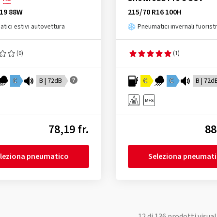
R19 88W
215/70 R16 100H
tici estivi autovettura
Pneumatici invernali fuorist
(0)
(1)
C
B | 72dB
C
C
B | 72d
78,19 fr.
88
leziona pneumatico
Seleziona pneumat
12
di
136
prodotti visual