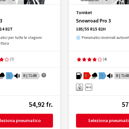
Tomket
 3
Snowroad Pro 3
14 82T
185/55 R15 82H
tici per tutte le stagioni
Pneumatici invernali autove
ttura
(7)
(4)
C
B | 71dB
E
C
B | 71d
54,92 fr.
57
leziona pneumatico
Seleziona pneumat