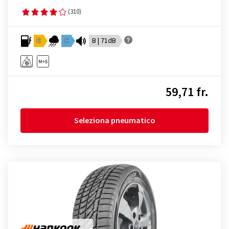
(310)
D
C
B | 71dB
59,71 fr.
Seleziona pneumatico