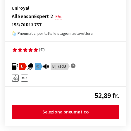
Uniroyal
AllSeasonExpert 2
EVc
155/70 R13 75T
Pneumatici per tutte le stagioni autovettura
(47)
E
C
B | 71dB
52,89 fr.
Seleziona pneumatico