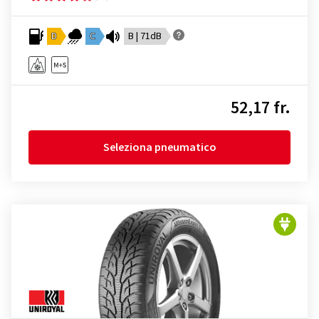
D
C
B | 71dB
52,17 fr.
Seleziona pneumatico