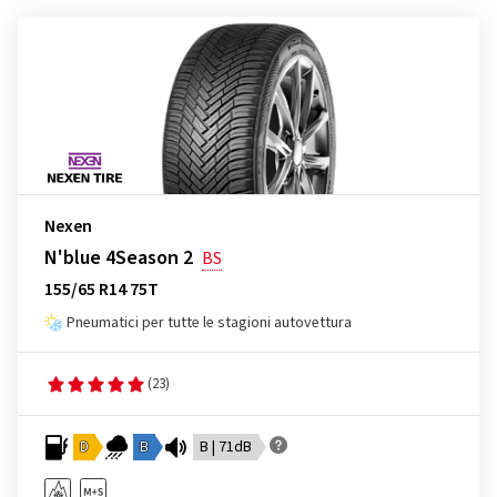
Nexen
N'blue 4Season 2
BS
155/65 R14 75T
Pneumatici per tutte le stagioni autovettura
(23)
D
B
B | 71dB