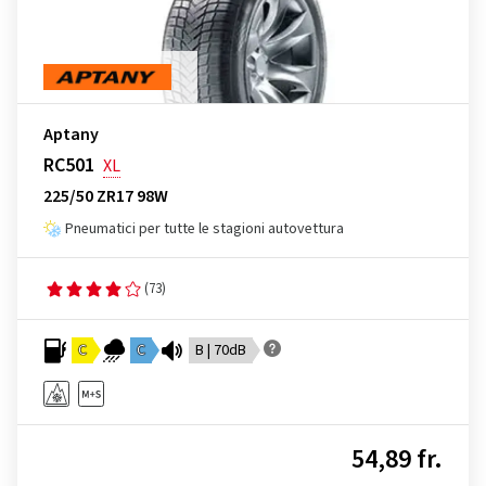
Aptany
RC501
XL
225/50 ZR17 98W
Pneumatici per tutte le stagioni autovettura
(73)
C
C
B | 70dB
54,89 fr.