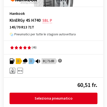
Hankook
KInERGy 4S H740
SBL
P
145/70 R13 71T
Pneumatici per tutte le stagioni autovettura
(46)
D
D
B | 71dB
60,51 fr.
Seleziona pneumatico