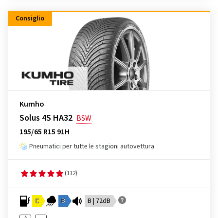
Consiglio
Kumho
Solus 4S HA32
BSW
195/65 R15 91H
Pneumatici per tutte le stagioni autovettura
(112)
C
B
B | 72dB