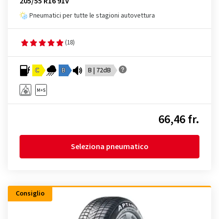
205/55 R16 91V
Pneumatici per tutte le stagioni autovettura
(18)
C
B
B | 72dB
66,46 fr.
Seleziona pneumatico
Consiglio