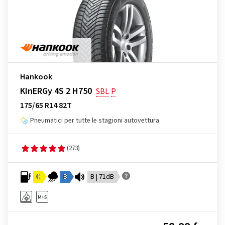
Hankook
KInERGy 4S 2 H750
SBL
P
175/65 R14 82T
Pneumatici per tutte le stagioni autovettura
(273)
C
B
B | 71dB