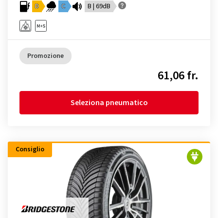
D
C
B | 69dB
Promozione
61,06 fr.
Seleziona pneumatico
Consiglio