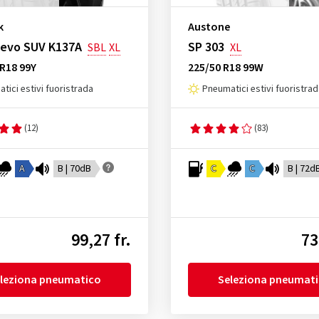
k
Austone
 evo SUV K137A
SP 303
SBL
XL
XL
R18 99Y
225/50 R18 99W
tici estivi fuoristrada
Pneumatici estivi fuoristra
(12)
(83)
A
B | 70dB
C
C
B | 72d
99,27 fr.
73
leziona pneumatico
Seleziona pneumat