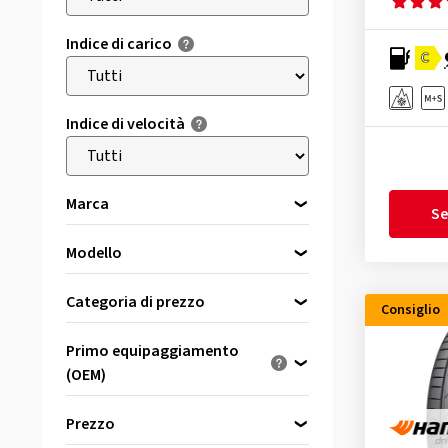
Indice di carico
C
Indice di velocità
Marca
Se
Modello
Seleziona prima una marca
Accelera
(6)
Categoria di prezzo
Consiglio
Antares
(1)
Pneumatici premium
(3290)
Primo equipaggiamento
APlus
(37)
Pneumatici di marca
(2919)
(OEM)
Apollo
(14)
Pneumatici di qualità
(2022)
Ottimizzato per...
Aptany
(6)
Prezzo