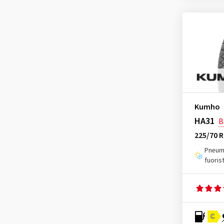
Dunlop
(211)
Duraturn
(1)
Event Tyre
(6)
Evergreen
(1)
Falken
(323)
Firemax
(9)
Firestone
(78)
Kumho
Fortuna
(23)
HA31
B
Fulda
(33)
225/70 
General
(248)
Pneuma
fuoris
Goodride
(61)
Goodyear
(571)
Grenlander
(1)
Gripmax
(91)
C