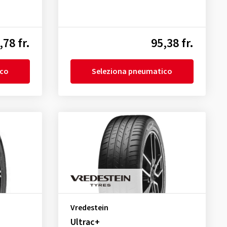
,78 fr.
95,38 fr.
ico
Seleziona pneumatico
Vredestein
Ultrac+