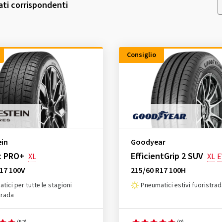
ati corrispondenti
Consiglio
ein
Goodyear
c PRO+
EfficientGrip 2 SUV
XL
XL
E
17 100V
215/60 R17 100H
tici per tutte le stagioni
Pneumatici estivi fuoristra
trada