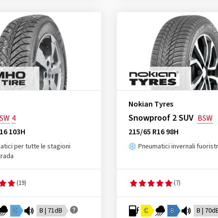
Nokian Tyres
Snowproof 2 SUV
SW
4
BSW
R16 103H
215/65 R16 98H
tici per tutte le stagioni
Pneumatici invernali fuorist
trada
(19)
(7)
C
B | 71dB
C
B
B | 70d