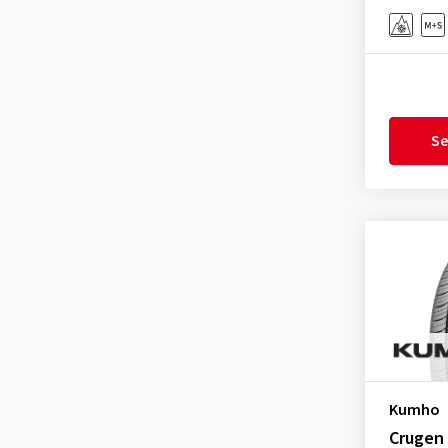
GT Radial
(5)
Hankook
(645)
Hifly
(44)
Imperial
(104)
Infinity
(1)
Se
KLEBER
(3)
Kormoran
(41)
Kumho
(405)
Landsail
(39)
Lassa
(8)
Laufenn
(38)
Leao
(22)
Linglong
(74)
Kumho
Matador
(41)
Crugen