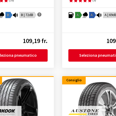
(53)
(9)
B
B | 72dB
A
A
A | 69d
109,19 fr.
109
leziona pneumatico
Seleziona pneumat
Consiglio