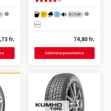
(6)
B
D
D
B | 71dB
,73 fr.
74,80 fr.
ico
Seleziona pneumatico