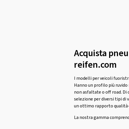
Roadstone
(3)
RoadX
(8)
Rotalla
(4)
Sailun
(71)
Sava
(20)
Semperit
(5)
Acquista pneum
Starmaxx
(3)
reifen.com
Sunny
(2)
Superia Tires
(33)
I modelli per veicoli fuoris
Syron
(3)
Hanno un profilo più ruvido r
non asfaltate o off road. Di
Taurus
(3)
selezione per diversi tipi di
Tomason
(3)
un ottimo rapporto qualità
Tomket
(7)
La nostra gamma compren
Torque
(4)