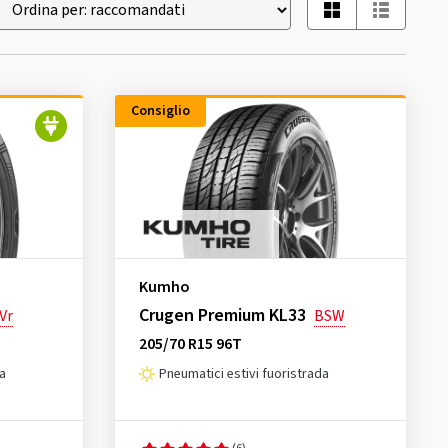
Consiglio
Kumho
Crugen Premium KL33
Vr
BSW
205/70 R15 96T
da
Pneumatici estivi fuoristrada