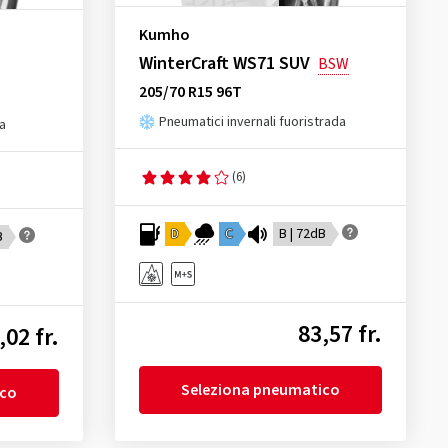
Kumho
WinterCraft WS71 SUV
BSW
205/70 R15 96T
Pneumatici invernali fuoristrada
da
(6)
D
C
B | 72dB
B
83,57 fr.
,02 fr.
Seleziona pneumatico
ico