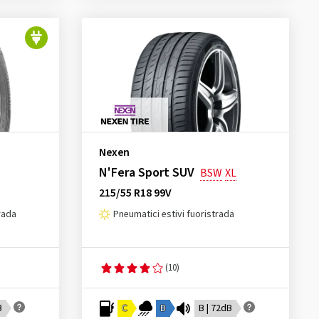
Nexen
N'Fera Sport SUV
BSW
XL
215/55 R18 99V
rada
Pneumatici estivi fuoristrada
(10)
B
C
B
B | 72dB