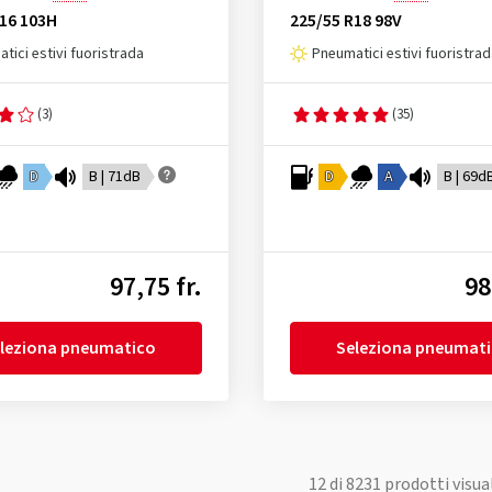
R16 103H
225/55 R18 98V
tici estivi fuoristrada
Pneumatici estivi fuoristra
(3)
(35)
D
B | 71dB
D
A
B | 69d
97,75 fr.
98
leziona pneumatico
Seleziona pneumat
12
di
8231
prodotti visua