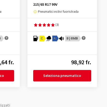
215/65 R17 99V
da
Pneumatici estivi fuoristrada
(3)
B
C
A
B | 69dB
,64 fr.
98,92 fr.
ico
Seleziona pneumatico
lizzati