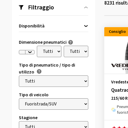
8231
risult
Filtraggio
Disponibilità
Consiglio
Direttamente disponibile
(273)
Dimensione pneumatici
Tipo di pneumatico / tipo di
utilizzo
Vredest
Quatra
Tipo di veicolo
215/60 R
Pneuma
fuoris
Stagione