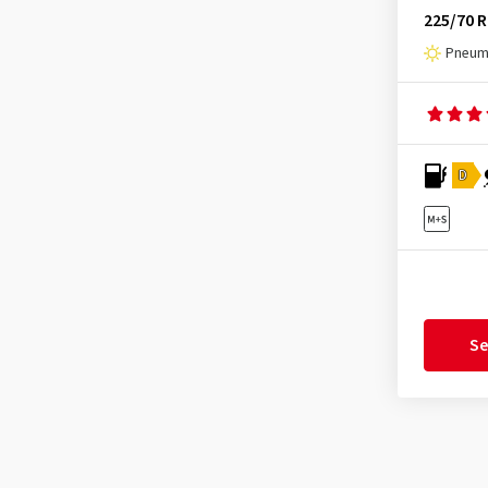
Maxtrek
(10)
225/70 
Maxxis
(183)
Pneuma
MICHELIN
(456)
Minerva
(41)
Nankang
(101)
D
Nexen
(271)
Nokian Tyres
(193)
Nordexx
(9)
Optimo
(27)
Ovation
(22)
Se
Petlas
(45)
Pirelli
(929)
Radar
(134)
Riken
(8)