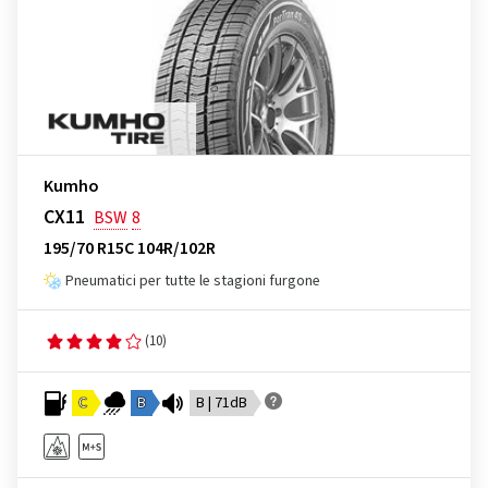
Kumho
CX11
BSW
8
195/70 R15C 104R/102R
Pneumatici per tutte le stagioni furgone
(10)
C
B
B | 71dB