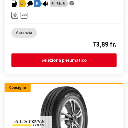
D
B
B | 73dB
Garanzia
73,89 fr.
Seleziona pneumatico
Consiglio