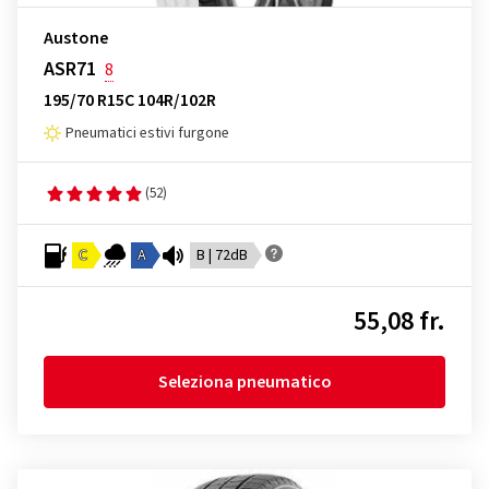
Austone
ASR71
8
195/70 R15C 104R/102R
Pneumatici estivi furgone
(52)
C
A
B | 72dB
55,08 fr.
Seleziona pneumatico