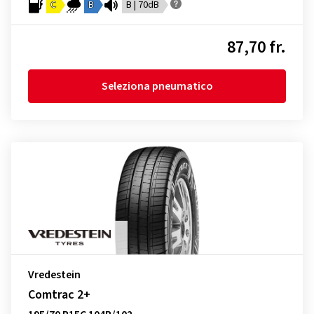
C
B
B | 70dB
87,70 fr.
Seleziona pneumatico
Vredestein
Comtrac 2+