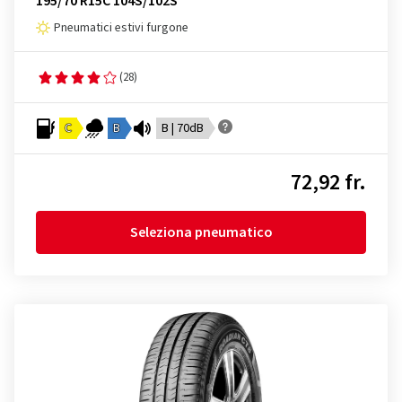
195/70 R15C 104S/102S
Pneumatici estivi furgone
(28)
C
B
B | 70dB
72,92 fr.
Seleziona pneumatico