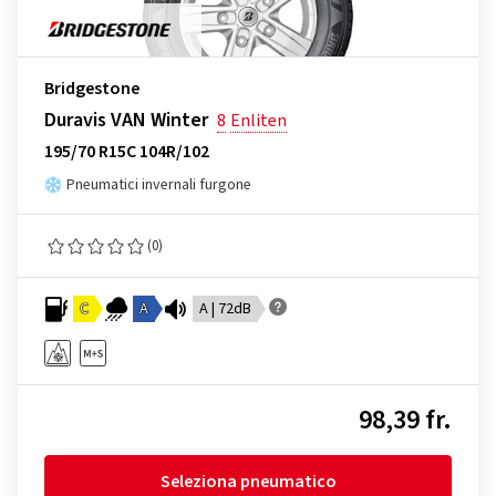
Bridgestone
Duravis VAN Winter
8
Enliten
195/70 R15C 104R/102
Pneumatici invernali furgone
(0)
C
A
A | 72dB
98,39 fr.
Seleziona pneumatico