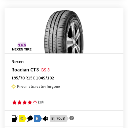
Nexen
Roadian CT8
BS
8
195/70 R15C 104S/102
Pneumatici estivi furgone
(28)
C
B
B | 70dB