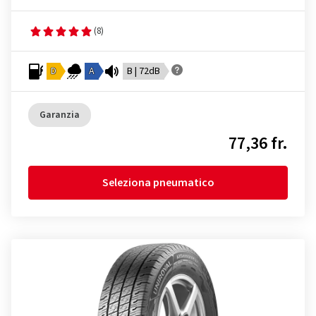
(8)
D
A
B | 72dB
Garanzia
77,36 fr.
Seleziona pneumatico