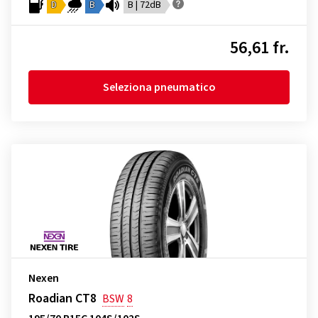
D
B
B | 72dB
56,61 fr.
Seleziona pneumatico
Nexen
Roadian CT8
BSW
8