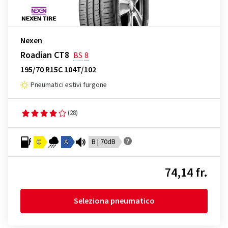
Nexen
Roadian CT8
BS
8
195/70 R15C 104T/102
Pneumatici estivi furgone
(28)
C
A
B | 70dB
74,14 fr.
Seleziona pneumatico