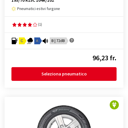
195/70 R15C 104R/102
Pneumatici estivi furgone
(1)
C
A
B | 72dB
96,23 fr.
Seleziona pneumatico