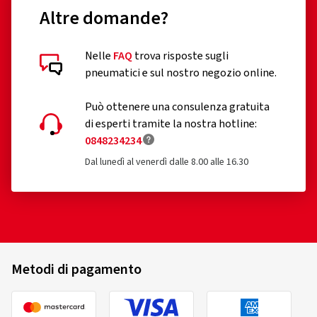
Altre domande?
Nelle
FAQ
trova risposte sugli
Recensioni dei clienti in dettaglio
pneumatici e sul nostro negozio online.
Può ottenere una consulenza gratuita
di esperti tramite la nostra hotline:
0848234234
Dal lunedì al venerdì dalle 8.00 alle 16.30
11/04/2022
Acquisto certificato
Morinaj S., Germania
Dimensioni del cerchione in pollici:
8x18 - ET 40 -
Metodi di pagamento
LK 5x108
Colore:
black diamond