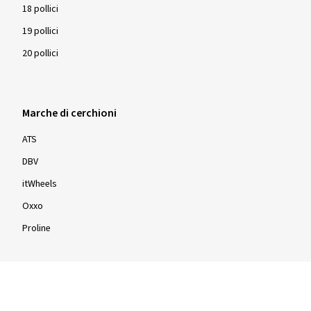
18 pollici
19 pollici
20 pollici
Marche di cerchioni
ATS
DBV
itWheels
Oxxo
Proline
Cerchioni per dimensioni