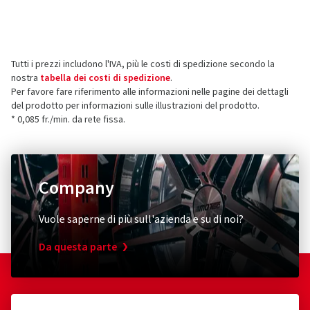
Distributore/Importatore
Le recensioni possono essere pubblicate solo dai clienti
che hanno
ordinato e ricevuto
l'articolo.
DIEWE Wheels GmbH
Joseph-von-Fraunhofer-Str. 8
Tutti i prezzi includono l'IVA, più le costi di spedizione secondo la
86551 Aichach
5 stelle
(1)
nostra
tabella dei costi di spedizione
.
Germania
4 stelle
(0)
Per favore fare riferimento alle informazioni nelle pagine dei dettagli
del prodotto per informazioni sulle illustrazioni del prodotto.
3 stelle
(0)
Contatto per la sicurezza dei prodotti (non
* 0,085 fr./min. da rete fissa.
2 stelle
(0)
assistenza clienti)
1 stella
(0)
E-mail:
info@diewe-wheels.de
Company
Vuole saperne di più sull'azienda e su di noi?
Da questa parte