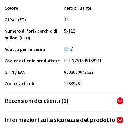
Colore
nero brillante
Offset (ET)
45
Numero di fori / cerchio di
5x112
bulloni (PCD)
Adatto per l'inverno
Sì
Codice articolo produttore
FSTN75184515831I
GTIN / EAN
8002000047629
Codice articolo
15349287
Recensioni dei clienti (1)
5,00
Ø
/ 5 stelle
Informazioni sulla sicurezza del prodotto
di 1 recensioni totali