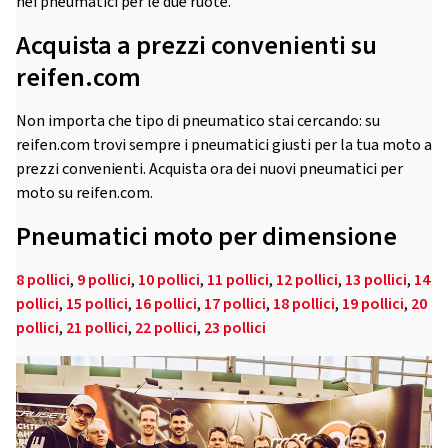
nei pneumatici per le due ruote.
Acquista a prezzi convenienti su
reifen.com
Non importa che tipo di pneumatico stai cercando: su
reifen.com trovi sempre i pneumatici giusti per la tua moto a
prezzi convenienti. Acquista ora dei nuovi pneumatici per
moto su reifen.com.
Pneumatici moto per dimensione
8 pollici
,
9 pollici
,
10 pollici
,
11 pollici
,
12 pollici
,
13 pollici
,
14
pollici
,
15 pollici
,
16 pollici
,
17 pollici
,
18 pollici
,
19 pollici
,
20
pollici
,
21 pollici
,
22 pollici
,
23 pollici