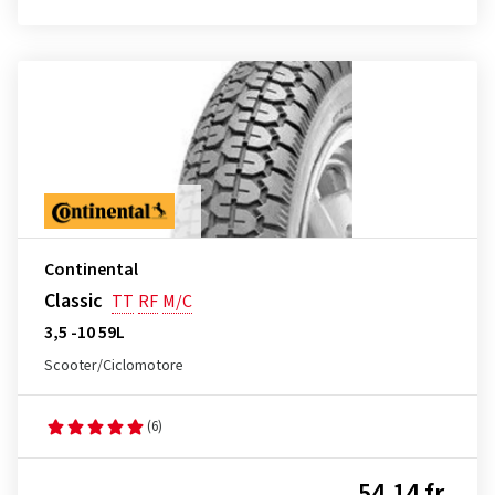
Continental
Classic
TT
RF
M/C
3,5 -10 59L
Scooter/Ciclomotore
(6)
54,14 fr.