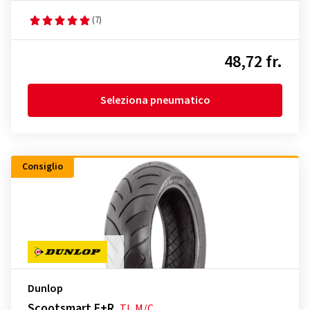
(7)
48,72 fr.
Seleziona pneumatico
Consiglio
Dunlop
Scootsmart F+R
TL
M/C