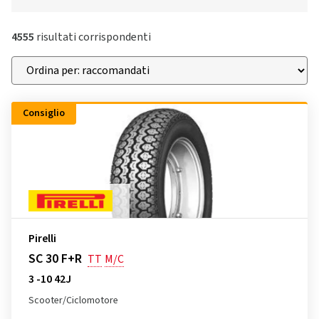
4555
risultati corrispondenti
Consiglio
Pirelli
SC 30 F+R
TT
M/C
3 -10 42J
Scooter/Ciclomotore