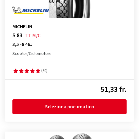
MICHELIN
S 83
TT
M/C
3,5 -8 46J
Scooter/Ciclomotore
(30)
51,33 fr.
Seleziona pneumatico