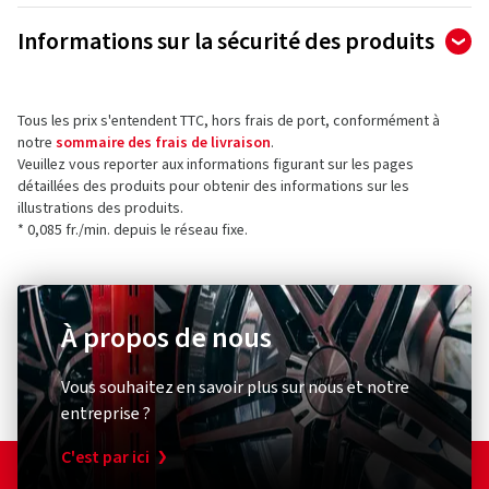
- Spécialement conçu pour les scooters et motos de faible
Informations sur la sécurité des produits
cylindrée
- Excellente longévité et adhérence par tous types de temps
Fabricant
- Tenue de route de haut niveau
- Dessin de la bande de roulement de dernière génération
Tous les prix s'entendent TTC, hors frais de port, conformément à
Goodyear Germany GmbH
notre
sommaire des frais de livraison
.
Dunlopstr. 2
Veuillez vous reporter aux informations figurant sur les pages
63450 Hanau
détaillées des produits pour obtenir des informations sur les
Allemagne
illustrations des produits.
* 0,085 fr./min. depuis le réseau fixe.
Contact pour la sécurité des produits (pas pour
le service client)
Formulaire de contact :
https://www.avontyres.com/de-
À propos de nous
de/contact/
Vous souhaitez en savoir plus sur nous et notre
entreprise ?
C'est par ici