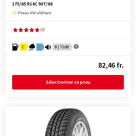
175/65 R14C 90T/88
Pneus été utilitaire
(2)
C
C
B | 72dB
82,46 fr.
Sélectionner ce pneu