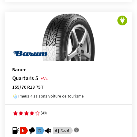
Barum
Quartaris 5
EVc
155/70 R13 75T
Pneus 4 saisons voiture de tourisme
(48)
E
C
B | 71dB