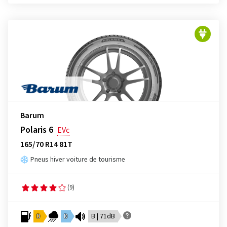
Barum
Polaris 6
EVc
165/70 R14 81T
Pneus hiver voiture de tourisme
(9)
D
D
B | 71dB