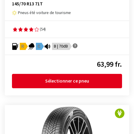
145/70 R13 71T
Pneus été voiture de tourisme
(54)
D
C
B | 70dB
63,99 fr.
Sélectionner ce pneu