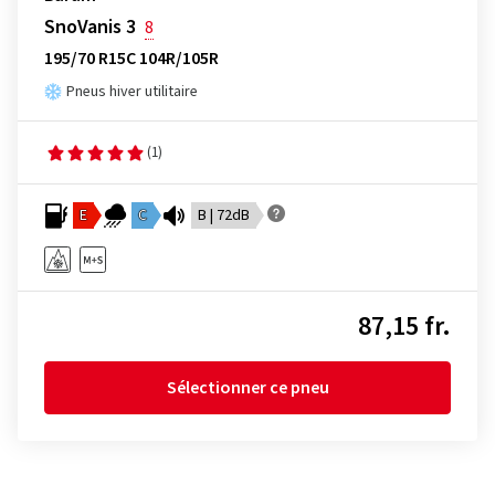
SnoVanis 3
8
195/70 R15C 104R/105R
Pneus hiver utilitaire
(1)
E
C
B | 72dB
87,15 fr.
Sélectionner ce pneu