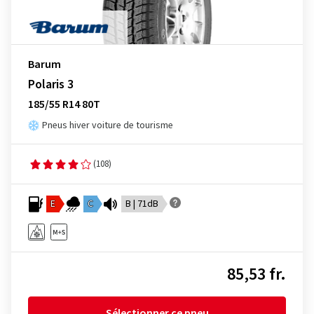
Barum
Polaris 3
185/55 R14 80T
Pneus hiver voiture de tourisme
(108)
E
C
B | 71dB
85,53 fr.
Sélectionner ce pneu