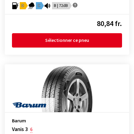
D
C
B | 72dB
80,84 fr.
Sélectionner ce pneu
Barum
Vanis 3
6