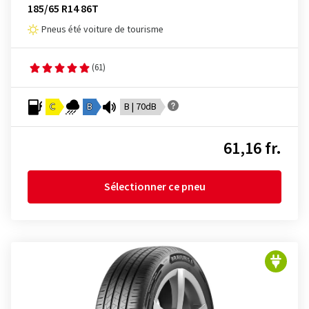
185/65 R14 86T
Pneus été voiture de tourisme
(61)
C
B
B | 70dB
61,16 fr.
Sélectionner ce pneu