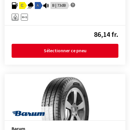
C
A
B | 73dB
86,14 fr.
Sélectionner ce pneu
Barum