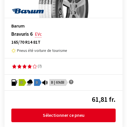
Barum
Bravuris 6
EVc
165/70 R14 81T
Pneus été voiture de tourisme
(7)
B
B
B | 69dB
61,81 fr.
Sélectionner ce pneu