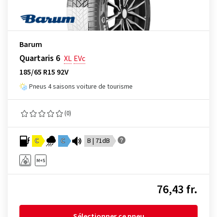
Barum
Quartaris 6
XL
EVc
185/65 R15 92V
Pneus 4 saisons voiture de tourisme
(0)
C
C
B | 71dB
76,43 fr.
Sélectionner ce pneu