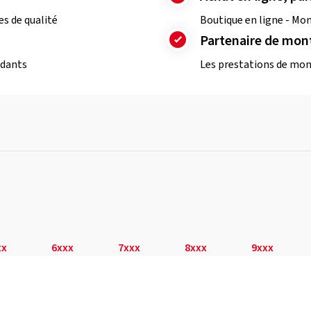
s de qualité
Boutique en ligne - Mon
Partenaire de mon
ndants
Les prestations de mon
xx
6xxx
7xxx
8xxx
9xxx