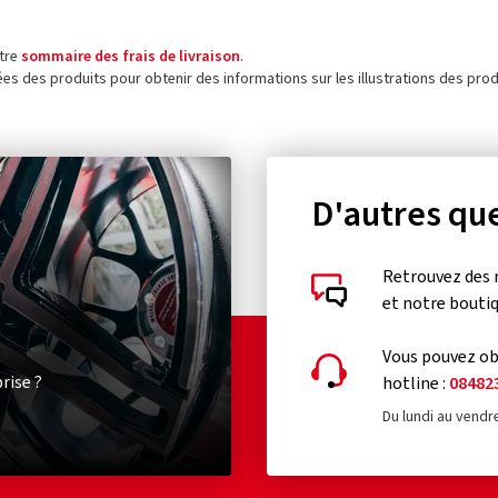
otre
sommaire des frais de livraison
.
ées des produits pour obtenir des informations sur les illustrations des prod
D'autres que
Retrouvez des 
et notre bouti
Vous pouvez obt
rise ?
hotline :
08482
Du lundi au vendr