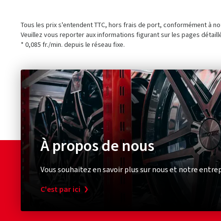
Tous les prix s'entendent TTC, hors frais de port, conformément à n
Veuillez vous reporter aux informations figurant sur les pages détaill
* 0,085 fr./min. depuis le réseau fixe.
À propos de nous
Vous souhaitez en savoir plus sur nous et notre entrep
C'est par ici