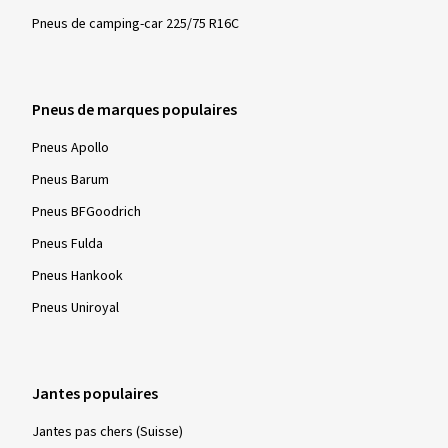
hivernales - neige, routes verglacées et basses températures
Pneus de camping-car 225/75 R16C
- ces pneus sont particulièrement efficaces en termes de
sécurité et de contrôle de conduite.
Pneus de marques populaires
Pneus Apollo
Pneus Barum
Pneus BFGoodrich
Pneus Fulda
Pneus Hankook
Pneus Uniroyal
Jantes populaires
Jantes pas chers (Suisse)