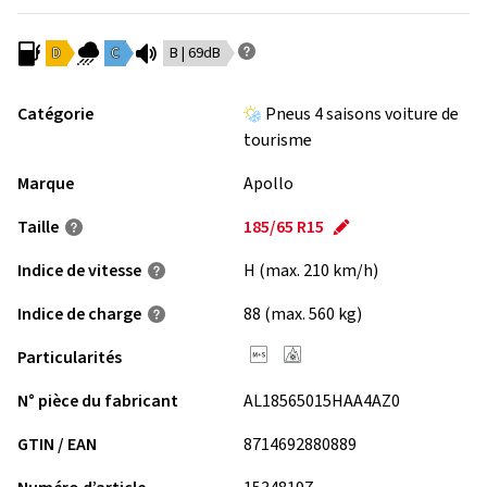
D
C
B | 69dB
Catégorie
Pneus 4 saisons voiture de
tourisme
Marque
Apollo
Taille
185/65 R15
Indice de vitesse
H (max. 210 km/h)
Indice de charge
88 (max. 560 kg)
Particularités
N° pièce du fabricant
AL18565015HAA4AZ0
GTIN / EAN
8714692880889