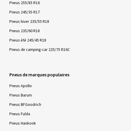
Nota bene :
Pneus 255/85 R16
Pour tous les pneus hiver et toutes saisons fabriqués à partir
Pneus 245/35 R17
du 1er janvier 2018, le symbole 3PMSF est obligatoire dans
l'UE. Les pneus marqués de cette manière sont testés pour
Pneus hiver 235/55 R18
leurs propriétés sur la neige dans le cadre d'une procédure de
Pneus 235/60 R18
test standardisée et mondialement reconnue et doivent
Pneus été 245/45 R18
répondre aux exigences minimales spécifiées. En conditions
hivernales - neige, routes verglacées et basses températures
Pneus de camping-car 225/75 R16C
- ces pneus sont particulièrement efficaces en termes de
sécurité et de contrôle de conduite.
Pneus de marques populaires
Pneus Apollo
Pneus Barum
Pneus BFGoodrich
Pneus Fulda
Pneus Hankook