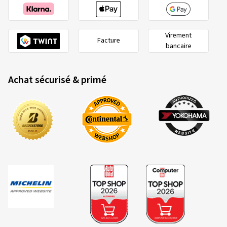
Virement
Facture
bancaire
Achat sécurisé & primé
2020/740
A
B
C
Label européen des pneus - Fiche
technique
Les critères et les classes d'évaluation en un
coup d'œil