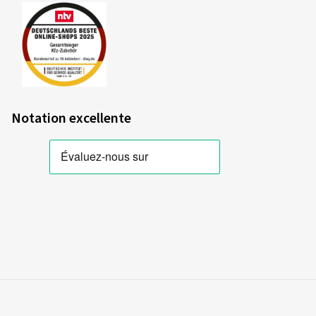
Rendement énergétique
La consommation de carburant dépend de la résistance au
roulement des pneus, du véhicule lui-même, des conditions
de conduite et du comportement de conduite du conducteur.
La résistance au roulement mesurée (coefficient de
Notation excellente
résistance au roulement) du pneu est divisée en différentes
catégories allant de A (rendement le plus élevé) à E
(rendement le plus faible).
Si un véhicule est entièrement équipé de pneus de catégorie
A, une réduction de consommation pouvant atteindre jusqu'à
7,5 %* est possible par rapport à un véhicule équipé de pneus
de catégorie E. Dans le cas des véhicules utilitaires, cette
réduction de consommation peut même être plus élevée.
(Source : analyse d'impact de la Commission européenne
*si les mesures ont été réalisées conformément aux
procédures d'essai spécifiées dans le règlement (UE)