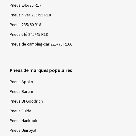
Pour tous les pneus hiver et toutes saisons fabriqués à partir
Pneus 245/35 R17
du 1er janvier 2018, le symbole 3PMSF est obligatoire dans
l'UE. Les pneus marqués de cette manière sont testés pour
Pneus hiver 235/55 R18
leurs propriétés sur la neige dans le cadre d'une procédure de
Pneus 235/60 R18
test standardisée et mondialement reconnue et doivent
Pneus été 245/45 R18
répondre aux exigences minimales spécifiées. En conditions
hivernales - neige, routes verglacées et basses températures
Pneus de camping-car 225/75 R16C
- ces pneus sont particulièrement efficaces en termes de
sécurité et de contrôle de conduite.
Pneus de marques populaires
Pneus Apollo
Pneus Barum
Pneus BFGoodrich
Pneus Fulda
Pneus Hankook
Pneus Uniroyal