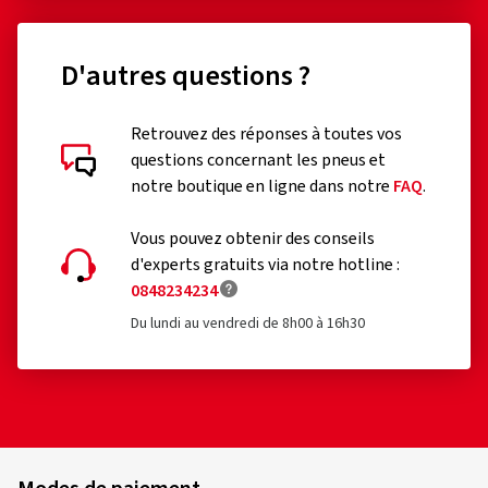
D'autres questions ?
Évaluations des clients en détail
Retrouvez des réponses à toutes vos
questions concernant les pneus et
notre boutique en ligne dans notre
FAQ
.
Vous pouvez obtenir des conseils
d'experts gratuits via notre hotline :
03/08/2026
Achat vérifié
0848234234
Du lundi au vendredi de 8h00 à 16h30
Stefan B., Allemagne
Sehr schönes design und preiswert. Super schnelle
Lieferung bei reifen.com alles lief reibungslos.
(Traduire)
Taille de la jante en pouces:
7x16 - ET 45 - LK 5x108