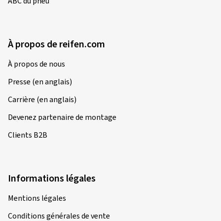
ABC du pneu
À propos de reifen.com
06/05/2026
Achat vérifié
À propos de nous
Ralf O., Allemagne
Presse (en anglais)
Taille de la jante en pouces:
7x17 - ET 44 - LK
5x114,3
Carrière (en anglais)
Couleur:
Titane mat
Devenez partenaire de montage
Jantes montées sur:
Pneus été
Clients B2B
Type de véhicule:
Hyundai Tucson (NX4e)
Informations légales
23/04/2026
Achat vérifié
Mentions légales
Conditions générales de vente
Scott O., Luxembourg