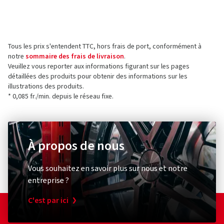
Fabricant
Les évaluations ne peuvent être publiées que par les clients
qui ont
commandé et reçu
l'article.
Borbet Vertriebs GmbH
Tratmoos 5
Tous les prix s'entendent TTC, hors frais de port, conformément à
85467 Neuching
5 étoiles
(257)
notre
sommaire des frais de livraison
.
Allemagne
4 étoiles
(46)
Veuillez vous reporter aux informations figurant sur les pages
détaillées des produits pour obtenir des informations sur les
3 étoiles
(2)
Contact pour la sécurité des produits (pas pour
illustrations des produits.
2 étoiles
(0)
le service client)
* 0,085 fr./min. depuis le réseau fixe.
1 étoile
(1)
E-mail :
info@borbet.de
À propos de nous
Vous souhaitez en savoir plus sur nous et notre
entreprise ?
C'est par ici