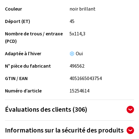
Couleur
noir brillant
Déport (ET)
45
Nombre de trous / entraxe
5x114,3
(PCD)
Adaptée à l’hiver
Oui
N° pièce du fabricant
496562
GTIN / EAN
4051665043754
Numéro d’article
15254614
Évaluations des clients (306)
4,82
Ø
/ 5 Étoiles
Informations sur la sécurité des produits
sur un total de 306 évaluations