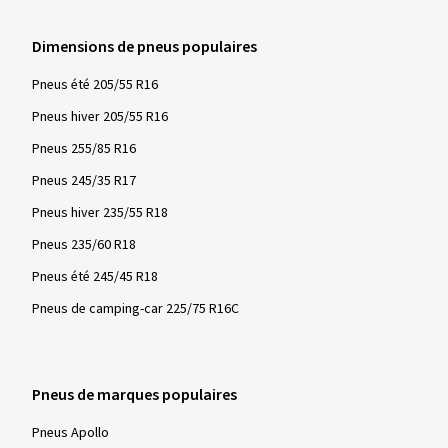
Luc D., Belgique
Dimensions de pneus populaires
Etablissement sérieux vendant des produits de qualité.
Bravo pour l'accompagnement et le suivi de la
Pneus été 205/55 R16
commande.
Pneus hiver 205/55 R16
Taille de la jante en pouces:
8,5x20 - ET 20 - LK
Pneus 255/85 R16
5x112
Pneus 245/35 R17
Couleur:
noir brillant
Pneus hiver 235/55 R18
Jantes montées sur:
Pneus hiver
Pneus 235/60 R18
Type de véhicule:
Audi Q8 (4M (4L)) Facelift
Pneus été 245/45 R18
Pneus de camping-car 225/75 R16C
Afficher plus d'avis
Pneus de marques populaires
Pneus Apollo