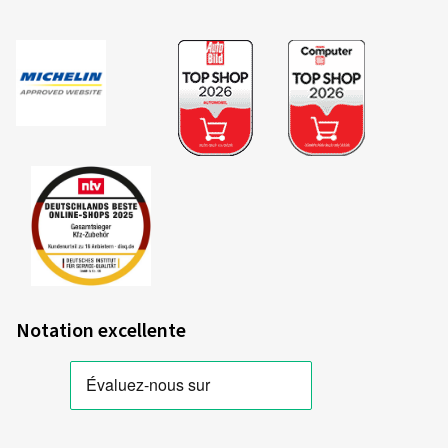
19/05/2026
Achat vérifié
Christoph K., Allemagne
Nach dem Auspacken der wirklich gut verpacketen
Sommer-Kompletträder war alles in Ordnung.
(Traduire)
Taille de la jante en pouces:
7x17 - ET 40 - LK 5x112
Couleur:
Crystal d'argent
Jantes montées sur:
Pneus été
Notation excellente
19/05/2026
Achat vérifié
Arkadius S., Allemagne