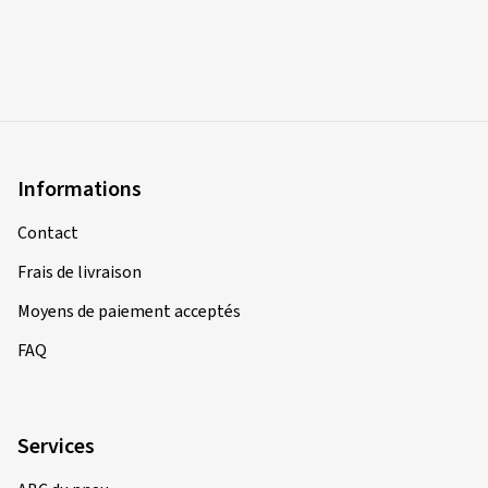
Alles super.
(Traduire)
Taille de la jante en pouces:
8x18 - ET 48 - LK 5x112
Couleur:
noir brillant
Type de véhicule:
VW Golf (AU) Facelift
Informations
Contact
Frais de livraison
07/05/2026
Achat vérifié
Moyens de paiement acceptés
Sandy M., Allemagne
FAQ
Taille de la jante en pouces:
8x19 - ET 44 - LK 5x112
Couleur:
noir brillant
Jantes montées sur:
Pneus été
Services
Type de véhicule:
Audi A3 Sportback (8V)