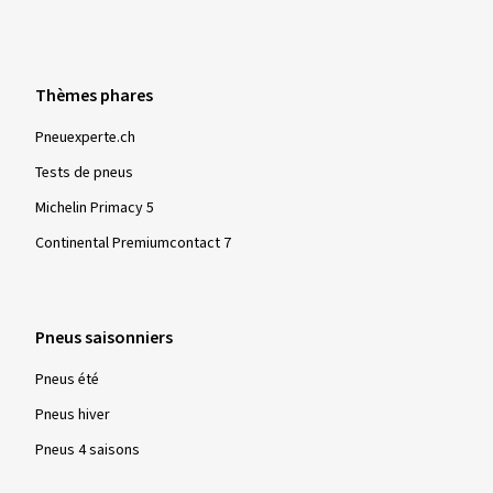
Jantes montées sur:
Pneus hiver
Type de véhicule:
Cupra Terramar (KP)
Thèmes phares
Pneuexperte.ch
12/02/2026
Achat vérifié
Tests de pneus
Michelin Primacy 5
Markus J., Allemagne
Continental Premiumcontact 7
Taille de la jante en pouces:
8x18 - ET 48 - LK 5x112
Couleur:
bronze
Jantes montées sur:
Pneus 4 saisons
Pneus saisonniers
Type de véhicule:
Seat Leon ST (5F) Facelift
Pneus été
Pneus hiver
Pneus 4 saisons
28/01/2026
Achat vérifié