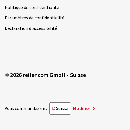
Politique de confidentialité
Qualität top
(Traduire)
Paramètres de confidentialité
Déclaration d'accessibilité
Taille de la jante en pouces:
8x18 - ET 48 - LK
5x114,3
Couleur:
noir brillant
Jantes montées sur:
Pneus été
Type de véhicule:
Kia Ceed SW (CD) Facelift
© 2026 reifencom GmbH - Suisse
16/03/2026
Achat vérifié
Markus V., Allemagne
Vous commandez en :
Suisse
Modifier
Taille de la jante en pouces:
8x18 - ET 37 - LK 5x112
Couleur:
noir brillant