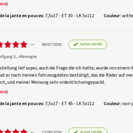
ire)
 de la jante en pouces:
7,5x17 - ET 30 - LK 5x112
Couleur:
withe
Achat vérifié
06/07/2026
olfgang S., Allemagne
stellung lief super, auch die Frage die ich hatte, wurde von eine
at er nach meinen Fahrzeugdaten bestätigt, das die Räder auf me
ert, und meiner Meinung sehr ordentlich eingepackt.
ire)
 de la jante en pouces:
7,5x17 - ET 45 - LK 5x112
Couleur:
noir 
Achat vérifié
13/06/2026