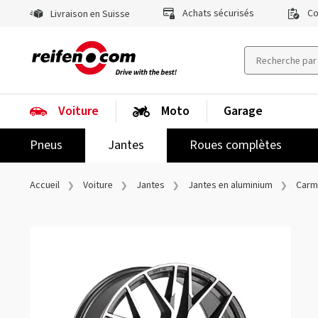
Achats sécurisés
Co
Livraison en Suisse
Voiture
Moto
Garage
Pneus
Jantes
Roues complètes
Accueil
Voiture
Jantes
Jantes en aluminium
Carm