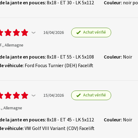
 de la jante en pouces:
8x18 - ET 30 - LK 5x112
Couleur:
noir po
Achat vérifié
16/04/2026
F., Allemagne
 de la jante en pouces:
8x18 - ET 55 - LK 5x108
Couleur:
Noir
de véhicule:
Ford Focus Turnier (DEH) Facelift
Achat vérifié
15/04/2026
., Allemagne
 de la jante en pouces:
8x18 - ET 45 - LK 5x112
Couleur:
Noir
de véhicule:
VW Golf VIII Variant (CDV) Facelift