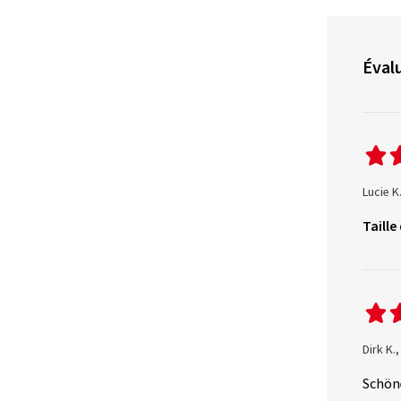
Évalu
Lucie K
Taille
Dirk K.
Schöne