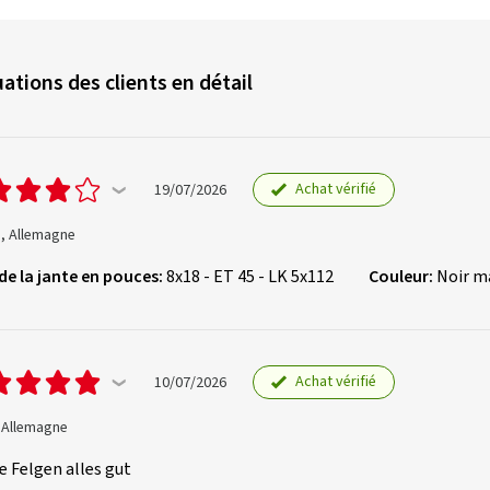
ations des clients en détail
Achat vérifié
19/07/2026
., Allemagne
 de la jante en pouces:
8x18 - ET 45 - LK 5x112
Couleur:
Noir m
Achat vérifié
10/07/2026
, Allemagne
 Felgen alles gut