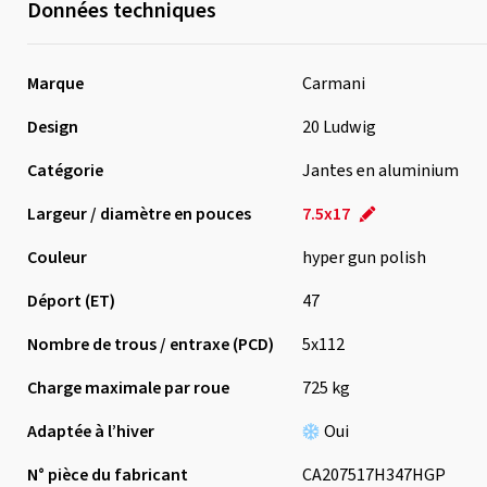
Données techniques
Marque
Carmani
Design
20 Ludwig
Catégorie
Jantes en aluminium
Largeur / diamètre en pouces
7.5x17
Couleur
hyper gun polish
Déport (ET)
47
Nombre de trous / entraxe (PCD)
5x112
Charge maximale par roue
725 kg
Adaptée à l’hiver
Oui
N° pièce du fabricant
CA207517H347HGP