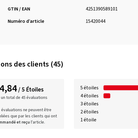
GTIN / EAN
4251390589101
Numéro d’article
15420044
ons des clients (45)
4,84
5 étoiles
/ 5 Étoiles
4 étoiles
 un total de 45 évaluations
3 étoiles
 évaluations ne peuvent être
2 étoiles
liées que par les clients qui ont
1 étoile
mmandé et reçu
l'article.