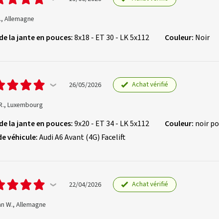
., Allemagne
 de la jante en pouces:
8x18 - ET 30 - LK 5x112
Couleur:
Noir
Achat vérifié
26/05/2026
 R., Luxembourg
 de la jante en pouces:
9x20 - ET 34 - LK 5x112
Couleur:
noir po
de véhicule:
Audi A6 Avant (4G) Facelift
Achat vérifié
22/04/2026
an W., Allemagne