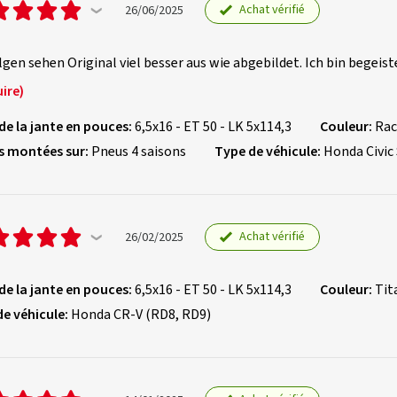
Achat vérifié
26/06/2025
lgen sehen Original viel besser aus wie abgebildet. Ich bin begeis
ire)
 de la jante en pouces:
6,5x16 - ET 50 - LK 5x114,3
Couleur:
Rac
s montées sur:
Pneus 4 saisons
Type de véhicule:
Honda Civic
Achat vérifié
26/02/2025
 de la jante en pouces:
6,5x16 - ET 50 - LK 5x114,3
Couleur:
Tit
de véhicule:
Honda CR-V (RD8, RD9)