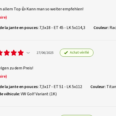
in allem Top 👍 Kann man so weiter empfehlen!
ire)
 de la jante en pouces:
7,5x18 - ET 45 - LK 5x114,3
Couleur:
Rac
Achat vérifié
27/06/2025
lgen zu dem Preis!
ire)
 de la jante en pouces:
7,5x17 - ET 51 - LK 5x112
Couleur:
Titan
de véhicule:
VW Golf Variant (1K)