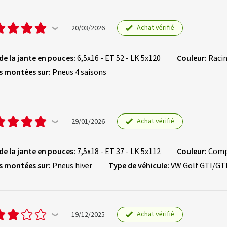
Achat vérifié
20/03/2026
 de la jante en pouces:
6,5x16 - ET 52 - LK 5x120
Couleur:
Racin
s montées sur:
Pneus 4 saisons
Achat vérifié
29/01/2026
 de la jante en pouces:
7,5x18 - ET 37 - LK 5x112
Couleur:
Comp
s montées sur:
Pneus hiver
Type de véhicule:
VW Golf GTI/GT
Achat vérifié
19/12/2025