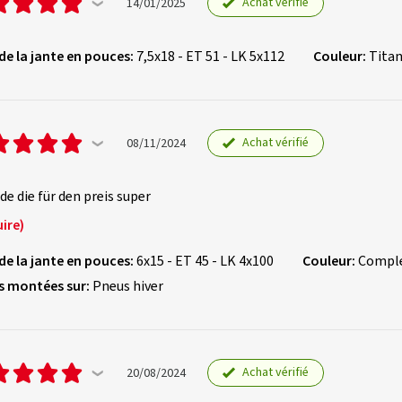
Achat vérifié
14/01/2025
 de la jante en pouces:
7,5x18 - ET 51 - LK 5x112
Couleur:
Titan
Achat vérifié
08/11/2024
nde die für den preis super
ire)
 de la jante en pouces:
6x15 - ET 45 - LK 4x100
Couleur:
Comple
s montées sur:
Pneus hiver
Achat vérifié
20/08/2024