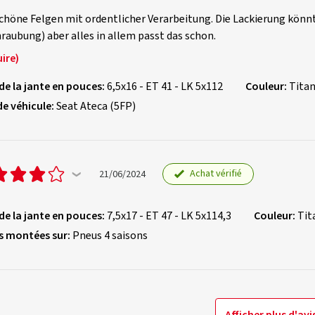
chöne Felgen mit ordentlicher Verarbeitung. Die Lackierung könn
raubung) aber alles in allem passt das schon.
ire)
 de la jante en pouces:
6,5x16 - ET 41 - LK 5x112
Couleur:
Titan
de véhicule:
Seat Ateca (5FP)
Achat vérifié
21/06/2024
 de la jante en pouces:
7,5x17 - ET 47 - LK 5x114,3
Couleur:
Tit
s montées sur:
Pneus 4 saisons