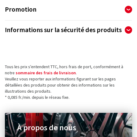
Promotion
Informations sur la sécurité des produits
Fabricant
MAK S.p.A.
C.Colombo 14
Tous les prix s'entendent TTC, hors frais de port, conformément à
25013 Carpenedolo (Brescia)
notre
sommaire des frais de livraison
.
Italie
Veuillez vous reporter aux informations figurant sur les pages
détaillées des produits pour obtenir des informations sur les
Faites le bon choix avec design et
Contact pour la sécurité des produits (pas pour
illustrations des produits.
le service client)
* 0,085 fr./min. depuis le réseau fixe.
passion
E-mail :
domenico.defeo@makwheels.it
Makwheels développe continuellement sa gamme de jantes
en alliage et propose une large palette de jantes adaptées à
À propos de nous
tous les types de véhicules : des berlines aux breaks, des