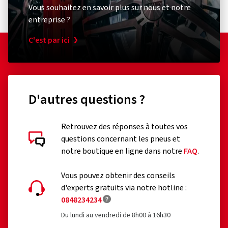
crossovers aux SUV, ainsi que des jantes pour véhicules à
Vous souhaitez en savoir plus sur nous et notre
quatre roues motrices et pour charges lourdes.
entreprise ?
De plus, Makwheels propose un vaste choix de jantes en
C'est par ici
alliage spécialement conçues pour votre marque de voiture,
offrant la possibilité d’installer des enjoliveurs d'origine.
D'autres questions ?
Retrouvez des réponses à toutes vos
questions concernant les pneus et
notre boutique en ligne dans notre
FAQ
.
Vous pouvez obtenir des conseils
d'experts gratuits via notre hotline :
0848234234
Du lundi au vendredi de 8h00 à 16h30