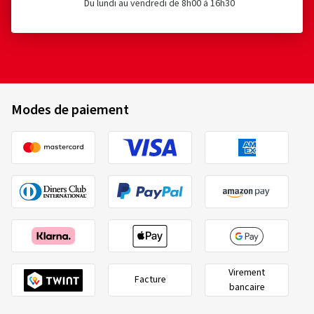
Du lundi au vendredi de 8h00 à 16h30
Markus L., Allemagne
Dimension:
120/70 ZR17 (58W)
Type de route utilisé:
Mixte
Ø Kilométrage annuel moyen:
6000 km
Modes de paiement
Type de véhicule:
APRILIA Shiver 900 KH
11/06/2026
Achat vérifié
Frank S., Allemagne
Nach mehreren Touren mit dem Continental
RoadAttack 4 bin ich absolut überzeugt von diesem
Virement
Reifen. Besonders beeindruckt hat mich das sportliche
Facture
bancaire
Fahrverhalten. Der Reifen vermittelt von Anfang an viel
Vertrauen und bietet auch bei zügiger Gangart