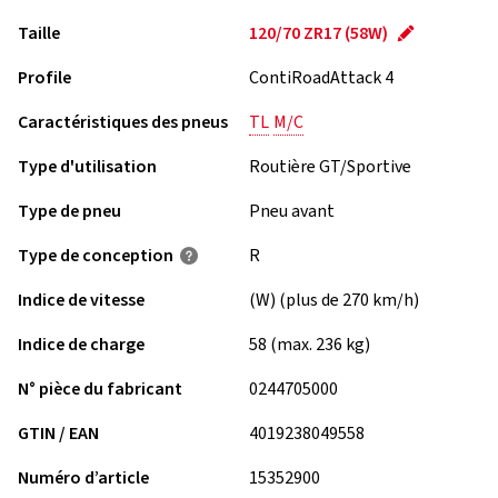
Taille
120/70 ZR17 (58W)
Profile
ContiRoadAttack 4
Caractéristiques des pneus
TL
M/C
Type d'utilisation
Routière GT/Sportive
Type de pneu
Pneu avant
Type de conception
R
Indice de vitesse
(W) (plus de 270 km/h)
Indice de charge
58 (max. 236 kg)
N° pièce du fabricant
0244705000
GTIN / EAN
4019238049558
Numéro d’article
15352900