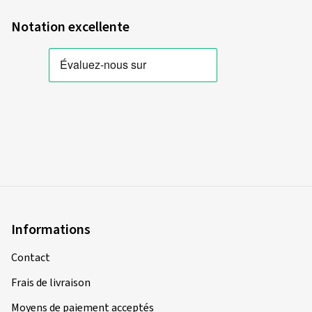
Type de véhicule:
BMW S 1000 XR 2X99
Notation excellente
02/06/2026
Achat vérifié
Peter D., Allemagne
Dimension:
120/70 ZR17 (58W)
Type de route utilisé:
Mixte
Ø Kilométrage annuel moyen:
6000 km
Type de véhicule:
YAMAHA FZ1 Fazer RN16
Informations
Contact
20/03/2026
Frais de livraison
Achat vérifié
Moyens de paiement acceptés