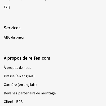
Frank T., Allemagne
FAQ
Dimension:
120/70 ZR17 (58W)
Type de route utilisé:
Mixte
Ø Kilométrage annuel moyen:
5000 km
Services
ABC du pneu
20/03/2026
Achat vérifié
À propos de reifen.com
Gligorije B., Allemagne
À propos de nous
Bin sehr zufrieden
(Traduire)
Presse (en anglais)
Carrière (en anglais)
Dimension:
120/70 ZR17 (58W)
Type de route utilisé:
Mixte
Devenez partenaire de montage
Ø Kilométrage annuel moyen:
4000 km
Clients B2B
Type de véhicule:
KAWASAKI Z 650 ER650H