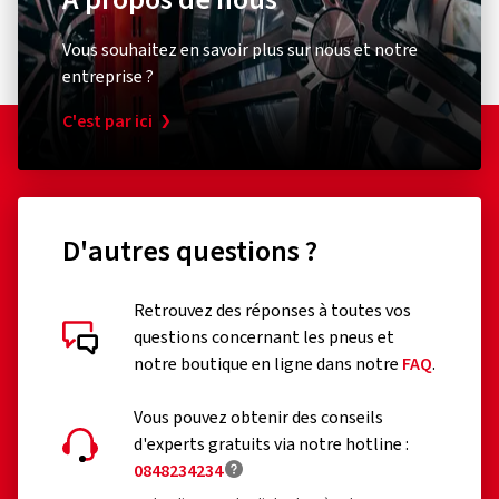
tires.com/contact/
courbes.
Vous souhaitez en savoir plus sur nous et notre
Maniement facile et intuitif, adapté aux dernières
entreprise ?
technologies moto et modernisation pour les motos
d'évasion classiques.
C'est par ici
Technologie TractionSkin de Continental – sans
agent de démoulage, sans risque de glissement sur les
premiers kilomètres après le montage.
D'autres questions ?
Avec ses qualités exceptionnelles, le ContiRoadAttack 4
Retrouvez des réponses à toutes vos
définit une nouvelle classe de performances : le pneu hyper
Évaluations des clients en détail
questions concernant les pneus et
touring.
notre boutique en ligne dans notre
FAQ
.
Vous pouvez obtenir des conseils
d'experts gratuits via notre hotline :
0848234234
31/07/2026
Achat vérifié