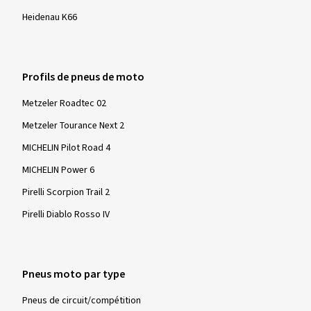
Markus H., Allemagne
Heidenau K66
Top Reifen
(Traduire)
Profils de pneus de moto
Dimension:
120/70 ZR17 (58W)
Metzeler Roadtec 02
Type de route utilisé:
Mixte
Metzeler Tourance Next 2
Ø Kilométrage annuel moyen:
10000 km
Type de véhicule:
APRILIA RSV 1000 R Factory RR
MICHELIN Pilot Road 4
MICHELIN Power 6
Pirelli Scorpion Trail 2
Pirelli Diablo Rosso IV
21/10/2025
Achat vérifié
Holger K., Allemagne
Pneus moto par type
Dimension:
120/70 ZR17 (58W)
Type de route utilisé:
Mixte
Pneus de circuit/compétition