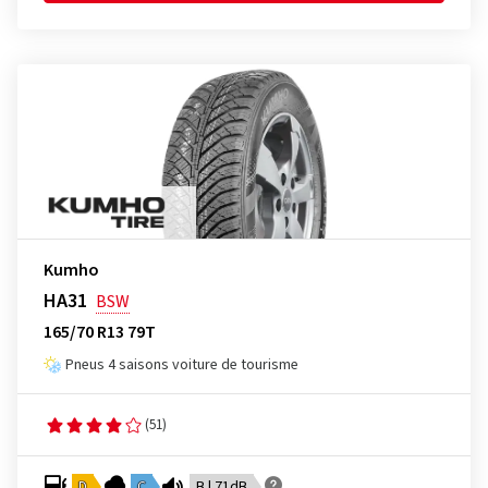
Kumho
HA31
BSW
165/70 R13 79T
Pneus 4 saisons voiture de tourisme
(51)
D
C
B | 71dB