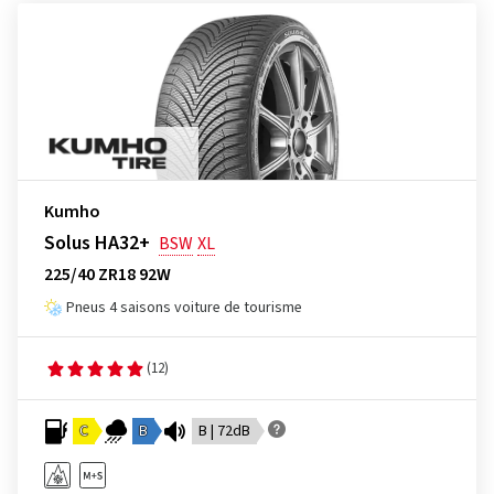
Kumho
Solus HA32+
BSW
XL
225/40 ZR18 92W
Pneus 4 saisons voiture de tourisme
(12)
C
B
B | 72dB