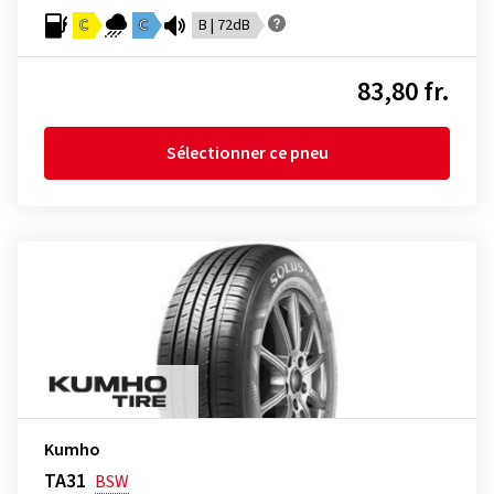
C
C
B | 72dB
83,80 fr.
Sélectionner ce pneu
Kumho
TA31
BSW