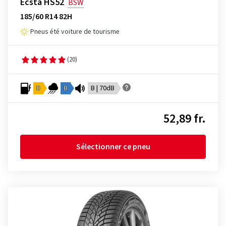
Ecsta HS52
BSW
185/60 R14 82H
Pneus été voiture de tourisme
(20)
D
B
B | 70dB
52,89 fr.
Sélectionner ce pneu