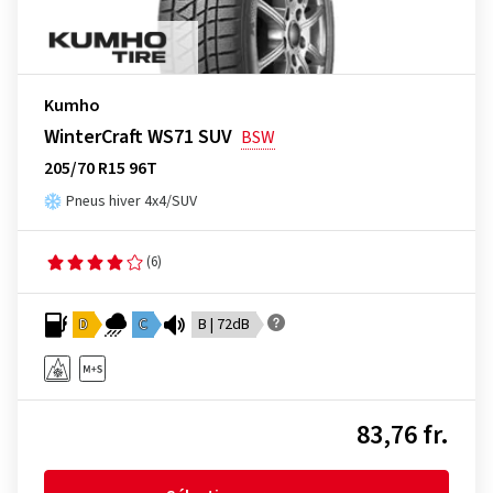
Kumho
WinterCraft WS71 SUV
BSW
205/70 R15 96T
Pneus hiver 4x4/SUV
(6)
D
C
B | 72dB
83,76 fr.