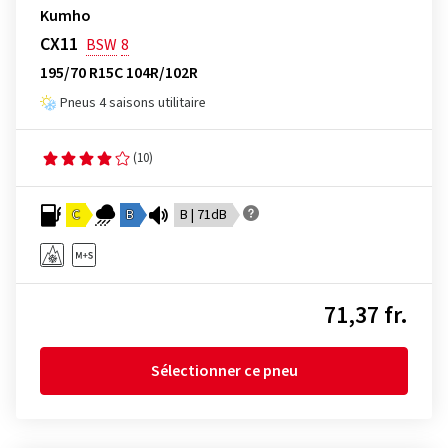
Kumho
CX11
BSW
8
195/70 R15C 104R/102R
Pneus 4 saisons utilitaire
(10)
C
B
B | 71dB
71,37 fr.
Sélectionner ce pneu