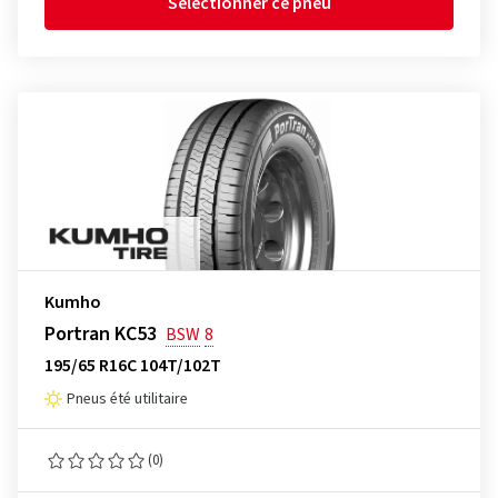
Sélectionner ce pneu
Kumho
Portran KC53
BSW
8
195/65 R16C 104T/102T
Pneus été utilitaire
(0)