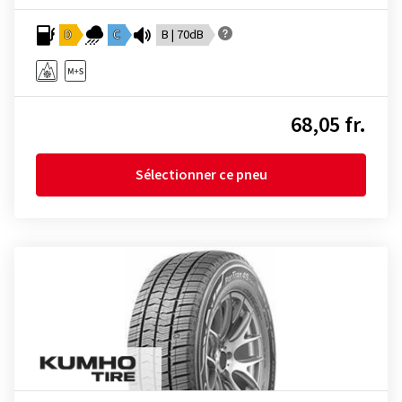
D
C
B | 70dB
68,05 fr.
Sélectionner ce pneu