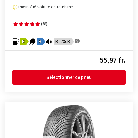
Pneus été voiture de tourisme
(68)
B
B
B | 70dB
55,97 fr.
Sélectionner ce pneu