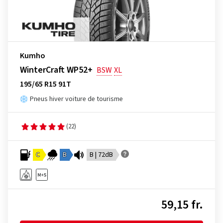
Kumho
WinterCraft WP52+
BSW
XL
195/65 R15 91T
Pneus hiver voiture de tourisme
(22)
C
B
B | 72dB
59,15 fr.