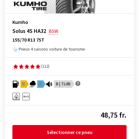
Kumho
Solus 4S HA32
BSW
155/70 R13 75T
Pneus 4 saisons voiture de tourisme
(112)
D
C
B | 71dB
48,75 fr.
Sélectionner ce pneu