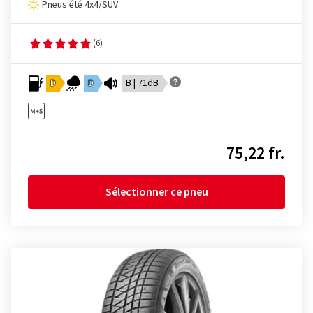
Pneus été 4x4/SUV
(6)
D
D
B | 71dB
75,22 fr.
Sélectionner ce pneu