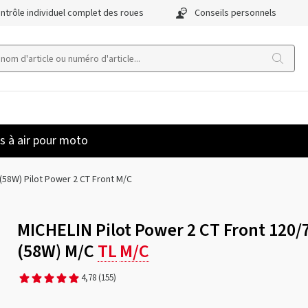
ntrôle individuel complet des roues
Conseils personnels
 à air pour moto
(58W) Pilot Power 2 CT Front M/C
MICHELIN Pilot Power 2 CT Front 120/
(58W) M/C
TL
M/C
4,78
(155)