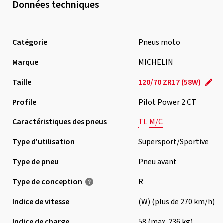
Données techniques
Catégorie
Pneus moto
Marque
MICHELIN
Taille
120/70 ZR17 (58W)
Profile
Pilot Power 2 CT
Caractéristiques des pneus
TL
M/C
Type d'utilisation
Supersport/Sportive
Type de pneu
Pneu avant
Type de conception
R
Indice de vitesse
(W) (plus de 270 km/h)
Indice de charge
58 (max. 236 kg)