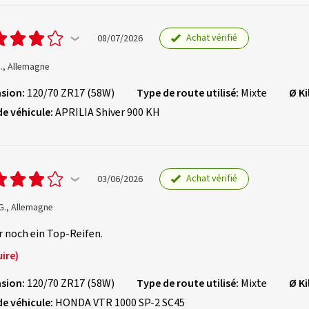
Achat vérifié
08/07/2026
., Allemagne
sion:
120/70 ZR17 (58W)
Type de route utilisé:
Mixte
Ø K
de véhicule:
APRILIA Shiver 900 KH
Achat vérifié
03/06/2026
G., Allemagne
 noch ein Top-Reifen.
ire)
sion:
120/70 ZR17 (58W)
Type de route utilisé:
Mixte
Ø K
de véhicule:
HONDA VTR 1000 SP-2 SC45