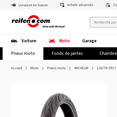
Achats sécurisés
Co
Livraison en Suisse
Voiture
Moto
Garage
Pneus moto
Fonds de jantes
Chambres
Accueil
Moto
Pneus moto
MICHELIN
120/70 ZR17 