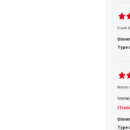
Frank D
Dimen
Type 
Martin 
Immer
(Tradu
Dimen
Type 