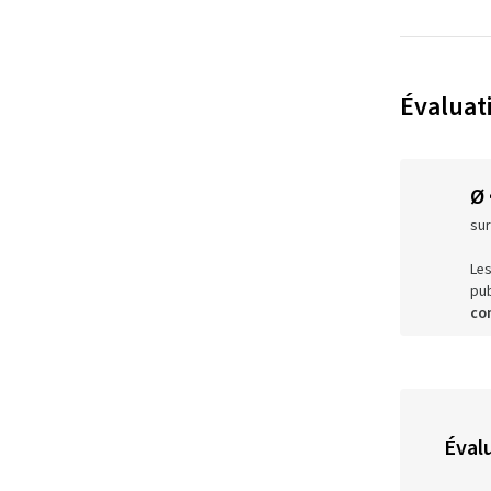
Évaluat
Ø
sur
Les
pub
co
Évalu