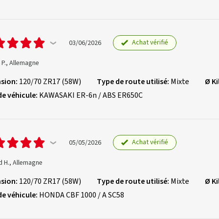
Achat vérifié
03/06/2026
 P., Allemagne
sion:
120/70 ZR17 (58W)
Type de route utilisé:
Mixte
Ø K
de véhicule:
KAWASAKI ER-6n / ABS ER650C
Achat vérifié
05/05/2026
d H., Allemagne
sion:
120/70 ZR17 (58W)
Type de route utilisé:
Mixte
Ø K
de véhicule:
HONDA CBF 1000 / A SC58