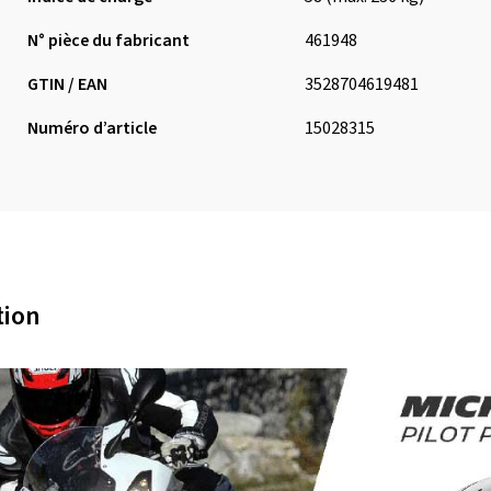
N° pièce du fabricant
461948
GTIN / EAN
3528704619481
Numéro d’article
15028315
tion