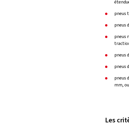
étendue
pneus t
pneus d
pneus m
tractio
pneus d
pneus d
pneus d
mm, ou 
Les crit