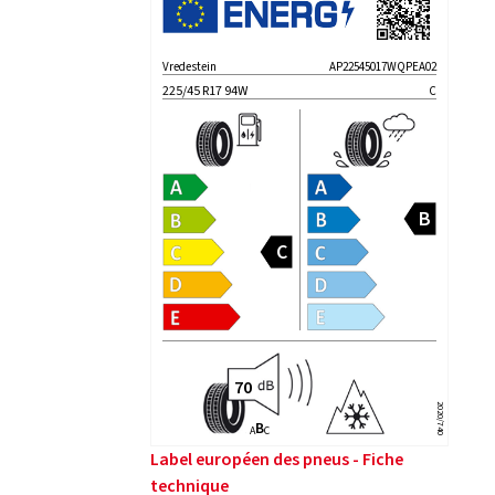
Vredestein
AP22545017WQPEA02
225/45 R17 94W
C
2020/740
B
A
C
Label européen des pneus - Fiche
technique