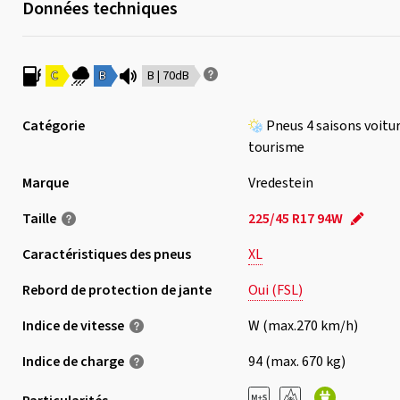
Données techniques
C
B
B | 70dB
Catégorie
Pneus 4 saisons voitu
tourisme
Marque
Vredestein
Taille
225/45 R17 94W
Caractéristiques des pneus
XL
Rebord de protection de jante
Oui (FSL)
Indice de vitesse
W (max.270 km/h)
Indice de charge
94 (max. 670 kg)