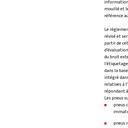
informations
mouillé et l
référence au
Le règlemen
révisé et se
partir de ce
d’évaluation
du bruit ext
l’étiquetage
dans la base
intégré dan
relatives à 
répondant à 
Les pneus su
pneus c
immatri
pneus r