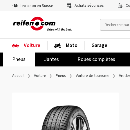
Achats sécurisés
Co
Livraison en Suisse
Voiture
Moto
Garage
Pneus
Jantes
Roues complètes
Accueil
Voiture
Pneus
Voiture de tourisme
Vredes