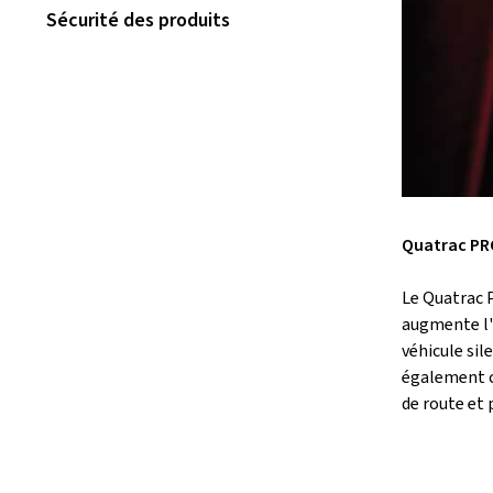
Sécurité des produits
Quatrac PRO
Le Quatrac P
augmente l'a
véhicule sil
également ca
de route et p