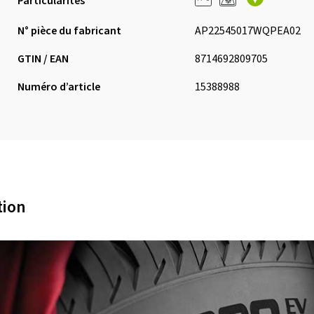
Particularités
N° pièce du fabricant
AP22545017WQPEA02
GTIN / EAN
8714692809705
Numéro d’article
15388988
tion