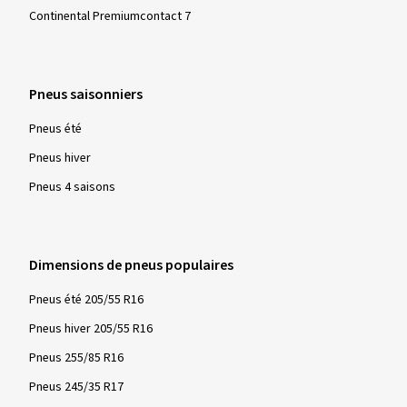
été dépassée.
Mario L., Allemagne
Continental Premiumcontact 7
Bin sehr zufrieden mit den Reifen. Sie sind leise, tolle
chnelle Kurvenfahrten ohne Probleme, auch im Regen
sind sie sehr sicher.
Pneus saisonniers
(Traduire)
Pneus été
Dimension:
225/40 R18 88Y
Pneus hiver
Type de route utilisé:
Mixte
Pneus 4 saisons
Ø Kilométrage annuel moyen:
9000 km
Dimensions de pneus populaires
Pneus été 205/55 R16
Afficher plus d'avis
Pneus hiver 205/55 R16
Pneus 255/85 R16
Pneus 245/35 R17