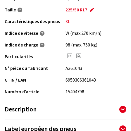
Taille
225/50 R17
Caractéristiques des pneus
XL
Indice de vitesse
W (max.270 km/h)
Indice de charge
98 (max. 750 kg)
Particularités
N° pièce du fabricant
A361043
GTIN / EAN
6950306361043
Numéro d’article
15404798
Description
Le Aptany RC501 est un pneu asiatique de qualité. Ce pneu a
Label européen des pneus
été produit par un fabricant expérimenté dans le domaine du