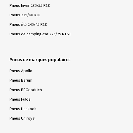
l'UE. Les pneus marqués de cette manière sont testés pour
Pneus hiver 235/55 R18
leurs propriétés sur la neige dans le cadre d'une procédure de
Pneus 235/60 R18
test standardisée et mondialement reconnue et doivent
Pneus été 245/45 R18
répondre aux exigences minimales spécifiées. En conditions
hivernales - neige, routes verglacées et basses températures
Pneus de camping-car 225/75 R16C
- ces pneus sont particulièrement efficaces en termes de
sécurité et de contrôle de conduite.
Pneus de marques populaires
Pneus Apollo
Pneus Barum
Pneus BFGoodrich
Pneus Fulda
Pneus Hankook
Pneus Uniroyal