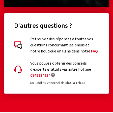
D'autres questions ?
Évaluations des clients en détail
Retrouvez des réponses à toutes vos
questions concernant les pneus et
notre boutique en ligne dans notre
FAQ
.
Vous pouvez obtenir des conseils
d'experts gratuits via notre hotline :
15/05/2026
Achat vérifié
0848234234
Du lundi au vendredi de 8h00 à 16h30
Andreas O., Allemagne
Absolut top Service. Bestellte Reifen mit Felgen
konnten in sehr kurzer Zeit geliefert werden und das zu
einem sehr günstigen Preis.