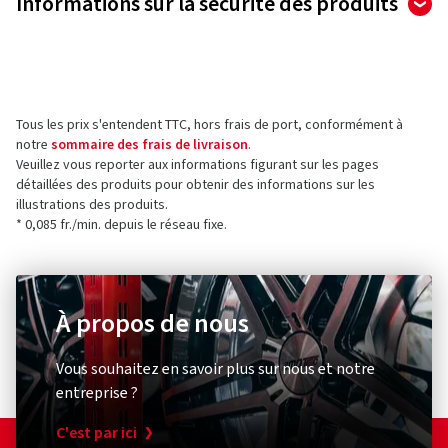
Informations sur la sécurité des produits
sur un total de 27 évaluations
Fabricant
Les évaluations ne peuvent être publiées que par les clients
qui ont
commandé et reçu
l'article.
Wheelworld GmbH
Hüttenstrasse 3
Tous les prix s'entendent TTC, hors frais de port, conformément à
38871 Ilsenburg
5 étoiles
(23)
notre
sommaire des frais de livraison
.
Allemagne
4 étoiles
(3)
Veuillez vous reporter aux informations figurant sur les pages
détaillées des produits pour obtenir des informations sur les
3 étoiles
(1)
Contact pour la sécurité des produits (pas pour
illustrations des produits.
2 étoiles
(0)
le service client)
* 0,085 fr./min. depuis le réseau fixe.
1 étoile
(0)
E-mail :
gpsr@wheelworld.de
À propos de nous
Vous souhaitez en savoir plus sur nous et notre
entreprise ?
C'est par ici