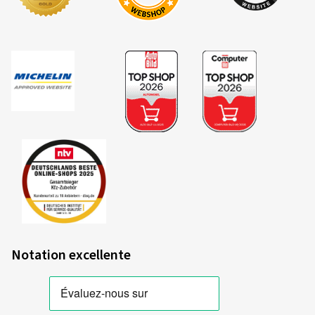
Couleur:
Noir extra brilliant
Jantes montées sur:
Pneus été
Type de véhicule:
VW Tayron (R4)
14/04/2026
Achat vérifié
Klaus T., Allemagne
Taille de la jante en pouces:
8x19 - ET 40 - LK 5x112
Couleur:
Noir extra brilliant
Notation excellente
13/01/2026
Achat vérifié