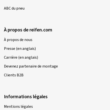
Couleur:
Noir extra brilliant
ABC du pneu
Jantes montées sur:
Pneus hiver
Type de véhicule:
BMW 2er Active Tourer (U2AT
(U06))
À propos de reifen.com
À propos de nous
Presse (en anglais)
14/11/2025
Achat vérifié
Carrière (en anglais)
Philipp M., Autriche
Devenez partenaire de montage
Taille de la jante en pouces:
8,5x20 - ET 40 - LK
Clients B2B
5x112
Couleur:
noir brilliant laqué
Jantes montées sur:
Pneus hiver
Informations légales
Type de véhicule:
Audi Q5 (FY)
Mentions légales