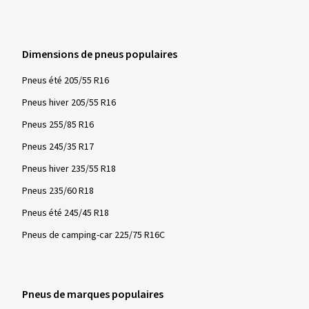
20/10/2025
Achat vérifié
Dimensions de pneus populaires
Andreas H., Allemagne
Pneus été 205/55 R16
Alles Bestens, von der Bestellung bis zur Lieferung. Zu
Pneus hiver 205/55 R16
empfehlen!
Pneus 255/85 R16
(Traduire)
Pneus 245/35 R17
Taille de la jante en pouces:
8x19 - ET 40 - LK 5x112
Pneus hiver 235/55 R18
Couleur:
Noir extra brilliant
Pneus 235/60 R18
Jantes montées sur:
Pneus hiver
Pneus été 245/45 R18
Pneus de camping-car 225/75 R16C
Afficher plus d'avis
Pneus de marques populaires