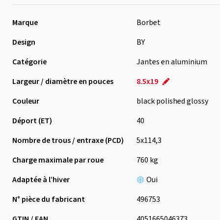
Marque
Borbet
Design
BY
Catégorie
Jantes en aluminium
Largeur / diamètre en pouces
8.5x19
Couleur
black polished glossy
Déport (ET)
40
Nombre de trous / entraxe (PCD)
5x114,3
Charge maximale par roue
760 kg
Adaptée à l’hiver
Oui
N° pièce du fabricant
496753
GTIN / EAN
4051665046373