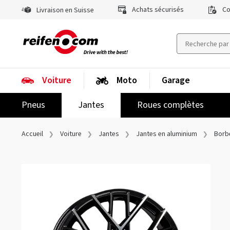
Achats sécurisés
Co
Livraison en Suisse
Voiture
Moto
Garage
Pneus
Jantes
Roues complètes
Accueil
Voiture
Jantes
Jantes en aluminium
Borb