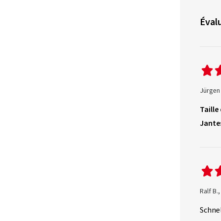
Évalu
Jürgen
Taille
Jante
Ralf B.
Schne