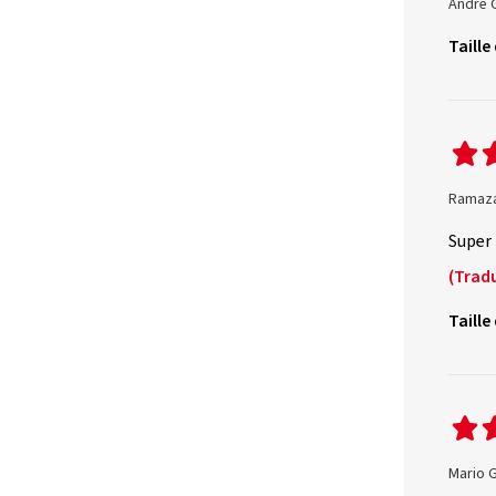
André G
Taille
Ramaza
Super
(Tradu
Taille
Mario G