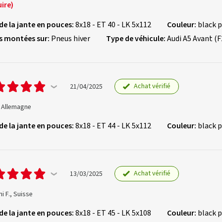
ire)
 de la jante en pouces:
8x18 - ET 40 - LK 5x112
Couleur:
black p
s montées sur:
Pneus hiver
Type de véhicule:
Audi A5 Avant (F
Achat vérifié
21/04/2025
, Allemagne
 de la jante en pouces:
8x18 - ET 44 - LK 5x112
Couleur:
black p
Achat vérifié
13/03/2025
i F., Suisse
 de la jante en pouces:
8x18 - ET 45 - LK 5x108
Couleur:
black p