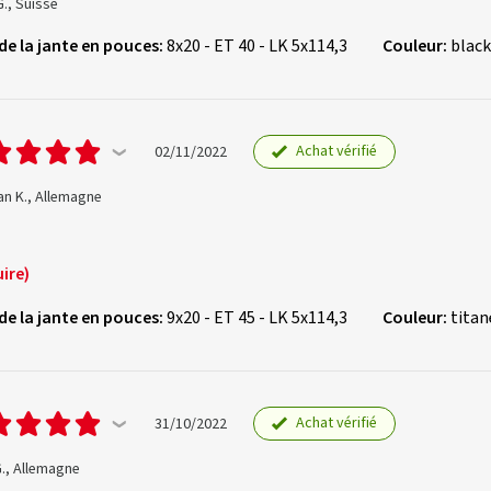
., Suisse
 de la jante en pouces:
8x20 - ET 40 - LK 5x114,3
Couleur:
black
Achat vérifié
02/11/2022
n K., Allemagne
ire)
 de la jante en pouces:
9x20 - ET 45 - LK 5x114,3
Couleur:
titan
Achat vérifié
31/10/2022
., Allemagne