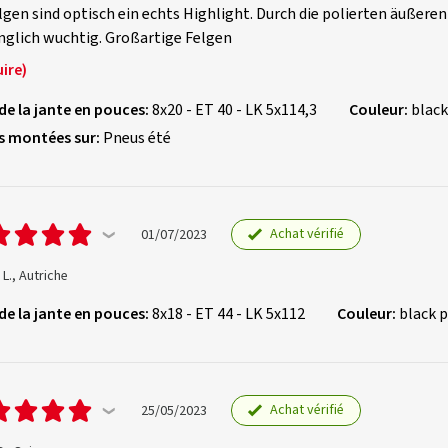
lgen sind optisch ein echts Highlight. Durch die polierten äußere
nglich wuchtig. Großartige Felgen
ire)
 de la jante en pouces:
8x20 - ET 40 - LK 5x114,3
Couleur:
black
s montées sur:
Pneus été
Achat vérifié
01/07/2023
L., Autriche
 de la jante en pouces:
8x18 - ET 44 - LK 5x112
Couleur:
black p
Achat vérifié
25/05/2023