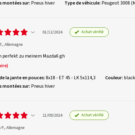
s montées sur:
Pneus hiver
Type de véhicule:
Peugeot 3008 (
Achat vérifié
01/12/2024
T., Allemagne
n perfekt zu meinem Mazda6 gh
ire)
 de la jante en pouces:
8x18 - ET 45 - LK 5x114,3
Couleur:
black
s montées sur:
Pneus hiver
Achat vérifié
21/09/2024
 P., Allemagne