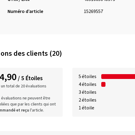
Numéro d’article
15269557
ons des clients (20)
4,90
5 étoiles
/ 5 Étoiles
4 étoiles
 un total de 20 évaluations
3 étoiles
 évaluations ne peuvent être
2 étoiles
liées que par les clients qui ont
1 étoile
mmandé et reçu
l'article.