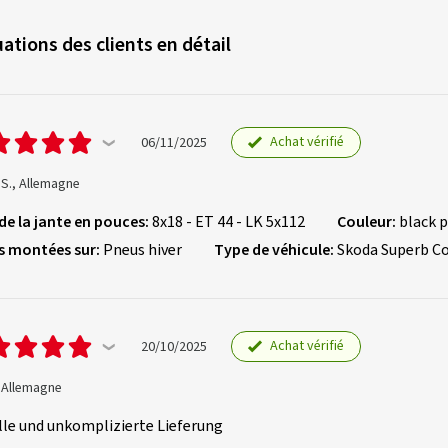
ations des clients en détail
Achat vérifié
06/11/2025
 S., Allemagne
 de la jante en pouces:
8x18 - ET 44 - LK 5x112
Couleur:
black p
s montées sur:
Pneus hiver
Type de véhicule:
Skoda Superb C
Achat vérifié
20/10/2025
, Allemagne
lle und unkomplizierte Lieferung