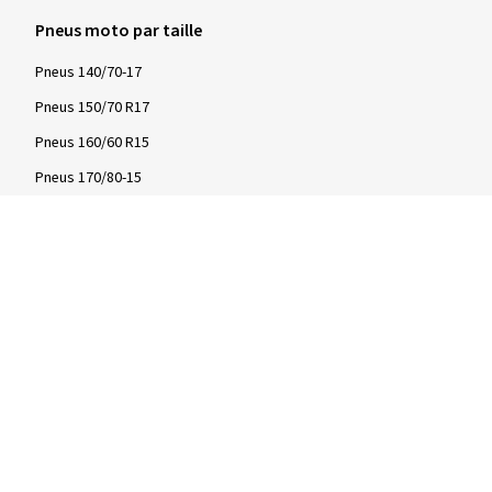
Pneus moto par taille
Pneus 140/70-17
Pneus 150/70 R17
Pneus 160/60 R15
Pneus 170/80-15
Pneus 180/55 ZR17
Pneus 190/55 ZR17
Pneus 200/55 ZR17
Infos
Infos & conseils
Tests de pneus