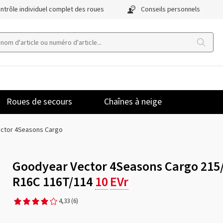
ntrôle individuel complet des roues
Conseils personnels
Roues de secours
Chaînes à neige
ector 4Seasons Cargo
Goodyear Vector 4Seasons Cargo 215
R16C 116T/114
10
EVr
4,33
(6)