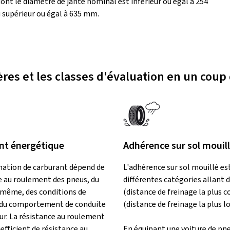
ont le diamètre de jante nominal est inférieur ou égal à 254
supérieur ou égal à 635 mm.
ères et les classes d'évaluation en un coup 
t énergétique
Adhérence sur sol mouil
ation de carburant dépend de
L'adhérence sur sol mouillé est
e au roulement des pneus, du
différentes catégories allant d
i-même, des conditions de
(distance de freinage la plus c
 du comportement de conduite
(distance de freinage la plus l
ur. La résistance au roulement
fficient de résistance au
En équipant une voiture de pn