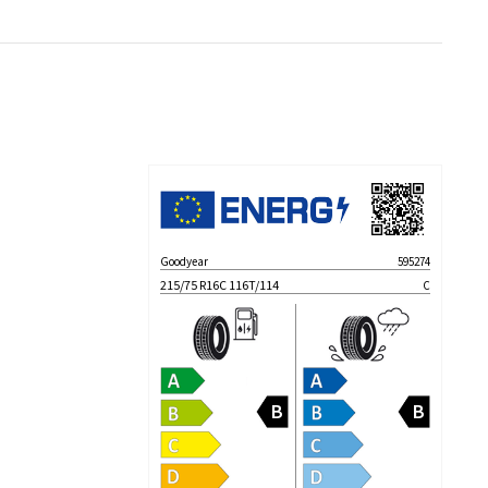
Goodyear
595274
215/75 R16C 116T/114
C