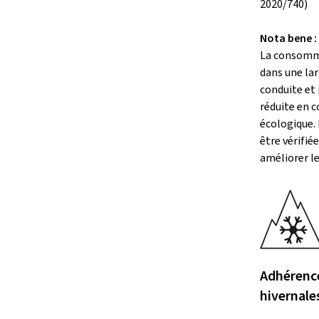
2020/740)
Nota bene :
La consomm
dans une lar
conduite et
réduite en 
écologique. 
être vérifié
améliorer l
Adhérence
hivernale