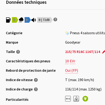
Données techniques
B
B
B | 72dB
Catégorie
Pneus 4 saisons utilit
Marque
Goodyear
Taille
215/75 R16C 116T/114
Caractéristiques des pneus
10
EVr
Rebord de protection de jante
Oui (FP)
Indice de vitesse
T (max. 190 km/h)
Indice de charge
116/114 (max. 1250 kg)
Particularités