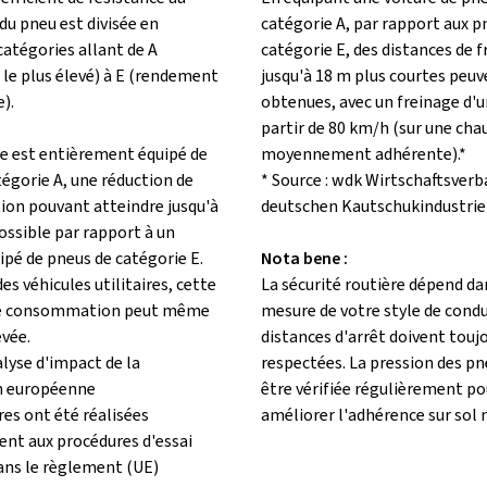
du pneu est divisée en
catégorie A, par rapport aux p
catégories allant de A
catégorie E, des distances de 
le plus élevé) à E (rendement
jusqu'à 18 m plus courtes peuv
e).
obtenues, avec un freinage d'
partir de 80 km/h (sur une cha
le est entièrement équipé de
moyennement adhérente).*
égorie A, une réduction de
* Source : wdk Wirtschaftsverb
n pouvant atteindre jusqu'à
deutschen Kautschukindustrie 
ossible par rapport à un
ipé de pneus de catégorie E.
Nota bene :
des véhicules utilitaires, cette
La sécurité routière dépend da
de consommation peut même
mesure de votre style de condu
evée.
distances d'arrêt doivent touj
alyse d'impact de la
respectées. La pression des pn
 européenne
être vérifiée régulièrement po
res ont été réalisées
améliorer l'adhérence sur sol 
t aux procédures d'essai
dans le règlement (UE)