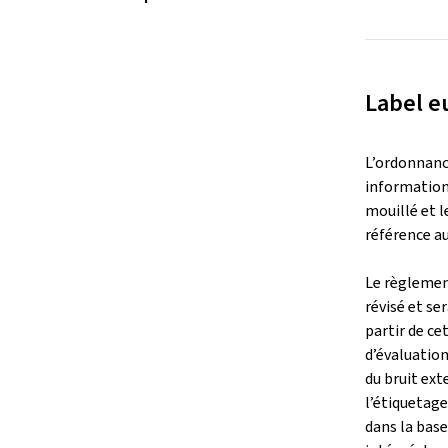
Label e
L’ordonnance
informations
mouillé et l
référence au
Le règlemen
révisé et se
partir de ce
d’évaluation
du bruit ext
l’étiquetage
dans la base