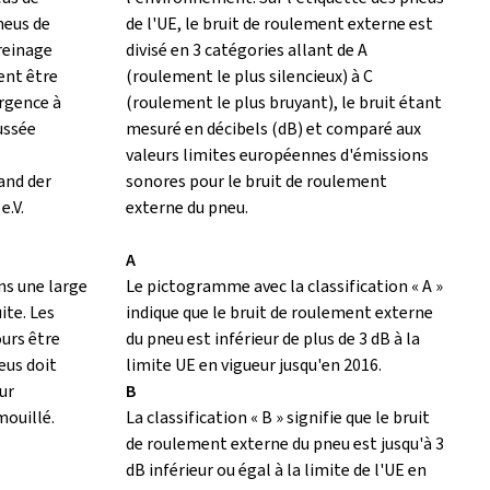
neus de
de l'UE, le bruit de roulement externe est
freinage
divisé en 3 catégories allant de A
ent être
(roulement le plus silencieux) à C
urgence à
(roulement le plus bruyant), le bruit étant
ussée
mesuré en décibels (dB) et comparé aux
valeurs limites européennes d'émissions
and der
sonores pour le bruit de roulement
e.V.
externe du pneu.
A
ns une large
Le pictogramme avec la classification « A »
ite. Les
indique que le bruit de roulement externe
ours être
du pneu est inférieur de plus de 3 dB à la
eus doit
limite UE en vigueur jusqu'en 2016.
ur
B
mouillé.
La classification « B » signifie que le bruit
de roulement externe du pneu est jusqu'à 3
dB inférieur ou égal à la limite de l'UE en