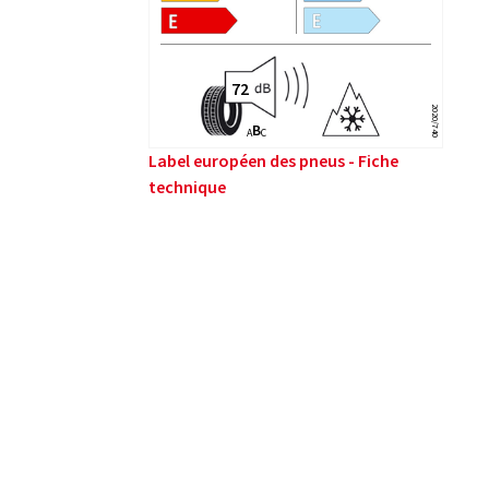
2020/740
B
A
C
Label européen des pneus - Fiche
technique