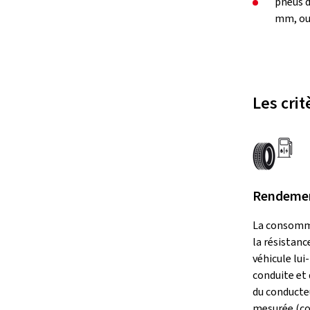
pneus d
mm, ou 
Les crit
Rendemen
La consomm
la résistanc
véhicule lu
conduite et
du conducte
mesurée (coe