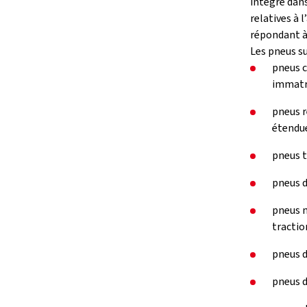
intégré dan
relatives à 
répondant à 
Les pneus su
pneus c
immatri
pneus r
étendue
pneus t
pneus d
pneus m
tractio
pneus d
pneus d