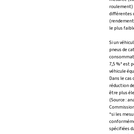
roulement) 
différentes 
(rendement 
le plus faibl
Si un véhicu
pneus de cat
consommatio
7,5 %* est p
véhicule équ
Dans le cas 
réduction 
être plus él
(Source : an
Commission
*si les mesu
conformémen
spécifiées 