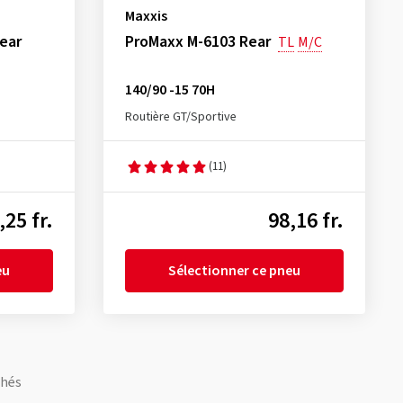
Maxxis
ear
ProMaxx M-6103 Rear
TL
M/C
140/90 -15 70H
Routière GT/Sportive
(11)
,25 fr.
98,16 fr.
eu
Sélectionner ce pneu
chés