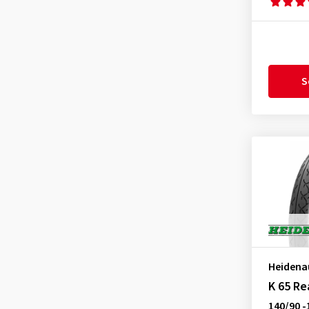
S
Heidena
K 65 Re
140/90 -