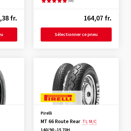
(88)
,38 fr.
164,07 fr.
eu
Sélectionner ce pneu
Pirelli
MT 66 Route Rear
TL
M/C
140/90 -15 70H