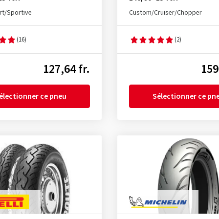
t/Sportive
Custom/Cruiser/Chopper
(16)
(2)
127,64 fr.
159
électionner ce pneu
Sélectionner ce pn