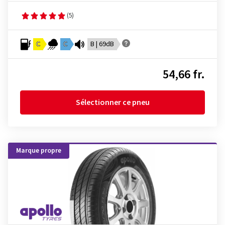
(5)
C
C
B | 69dB
54,66 fr.
Sélectionner ce pneu
Marque propre