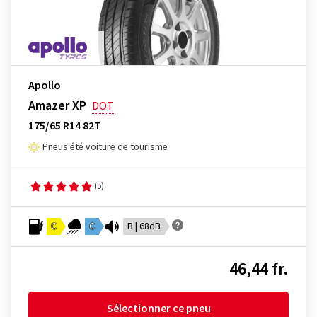
Apollo
Amazer XP
DOT
175/65 R14 82T
Pneus été voiture de tourisme
(5)
C
C
B | 68dB
46,44 fr.
Sélectionner ce pneu