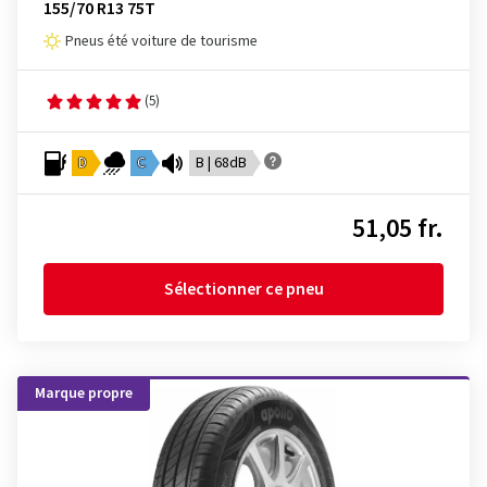
155/70 R13 75T
Pneus été voiture de tourisme
(5)
D
C
B | 68dB
51,05 fr.
Sélectionner ce pneu
Marque propre