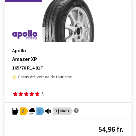
Apollo
Amazer XP
165/70 R14 81T
Pneus été voiture de tourisme
(5)
D
C
B | 68dB
54,96 fr.