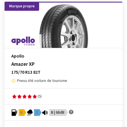
Marque propre
Apollo
Amazer XP
175/70 R13 82T
Pneus été voiture de tourisme
(5)
D
C
B | 68dB