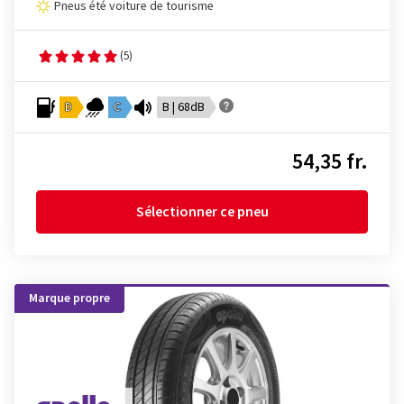
Pneus été voiture de tourisme
(5)
D
C
B | 68dB
54,35 fr.
Sélectionner ce pneu
Marque propre