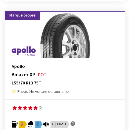
Marque propre
Apollo
Amazer XP
DOT
155/70 R13 75T
Pneus été voiture de tourisme
(5)
D
C
B | 68dB