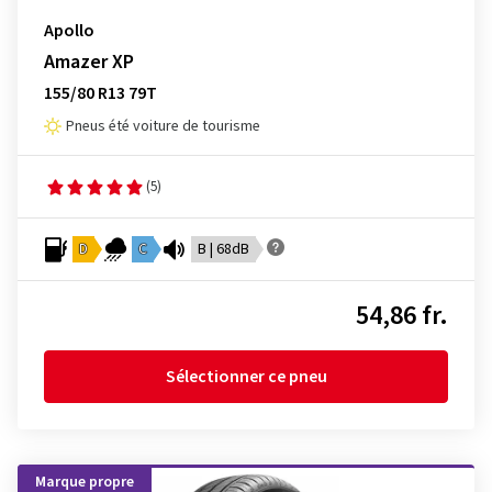
Apollo
Amazer XP
155/80 R13 79T
Pneus été voiture de tourisme
(5)
D
C
B | 68dB
54,86 fr.
Sélectionner ce pneu
Marque propre