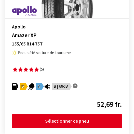
Apollo
Amazer XP
155/65 R14 75T
Pneus été voiture de tourisme
(5)
D
C
B | 68dB
52,69 fr.
Sélectionner ce pneu