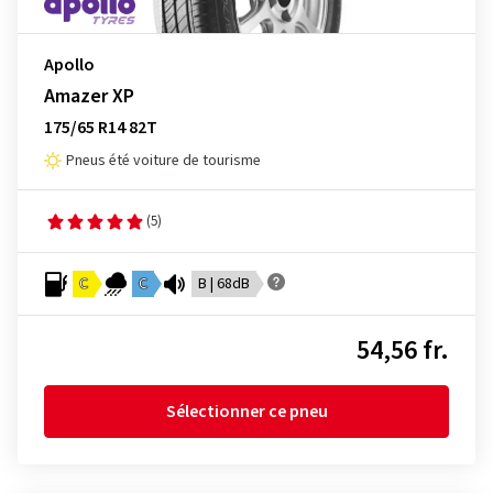
Apollo
Amazer XP
175/65 R14 82T
Pneus été voiture de tourisme
(5)
C
C
B | 68dB
54,56 fr.
Sélectionner ce pneu